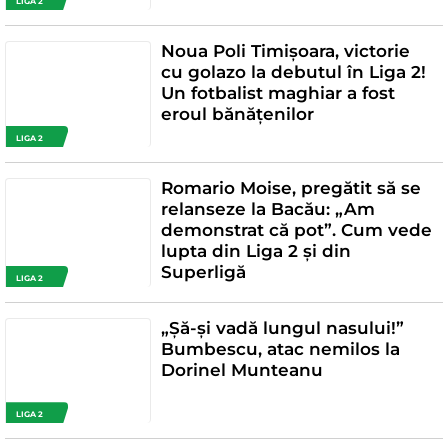
LIGA 2
Noua Poli Timișoara, victorie
cu golazo la debutul în Liga 2!
Un fotbalist maghiar a fost
eroul bănățenilor
LIGA 2
Romario Moise, pregătit să se
relanseze la Bacău: „Am
demonstrat că pot”. Cum vede
lupta din Liga 2 și din
Superligă
LIGA 2
„Șă-și vadă lungul nasului!”
Bumbescu, atac nemilos la
Dorinel Munteanu
LIGA 2