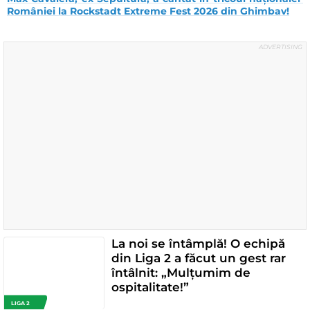
României la Rockstadt Extreme Fest 2026 din Ghimbav!
La noi se întâmplă! O echipă
din Liga 2 a făcut un gest rar
întâlnit: „Mulțumim de
ospitalitate!”
LIGA 2