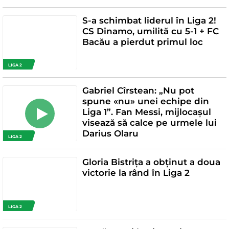
S-a schimbat liderul în Liga 2!
CS Dinamo, umilită cu 5-1 + FC
Bacău a pierdut primul loc
LIGA 2
Gabriel Cîrstean: „Nu pot
spune «nu» unei echipe din
Liga 1”. Fan Messi, mijlocașul
visează să calce pe urmele lui
Darius Olaru
LIGA 2
Gloria Bistrița a obținut a doua
victorie la rând în Liga 2
LIGA 2