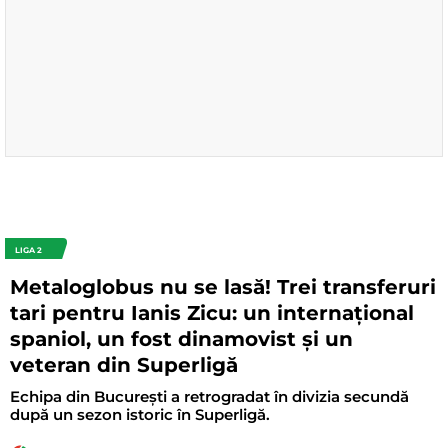
LIGA 2
Metaloglobus nu se lasă! Trei transferuri
tari pentru Ianis Zicu: un internațional
spaniol, un fost dinamovist și un
veteran din Superligă
Echipa din București a retrogradat în divizia secundă
după un sezon istoric în Superligă.