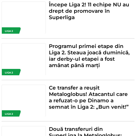
Începe Liga 2! 11 echipe NU au
drept de promovare în
Superliga
LIGA 2
Programul primei etape din
Liga 2. Steaua joacă duminică,
iar derby-ul etapei a fost
amânat până marți
LIGA 2
Ce transfer a reușit
Metaloglobus! Atacantul care
a refuzat-o pe Dinamo a
semnat în Liga 2: „Bun venit!”
LIGA 2
Două transferuri din
SuperLiga la Metaloglobus: