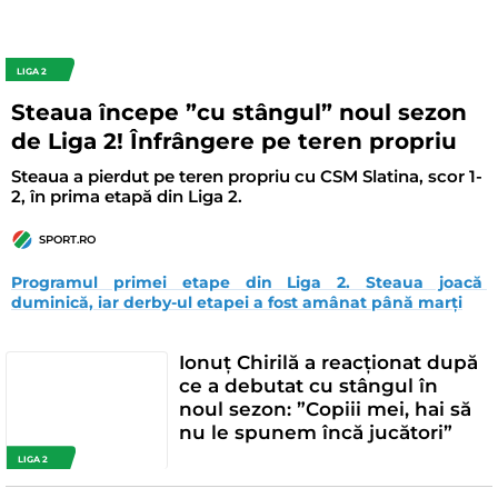
LIGA 2
Steaua începe ”cu stângul” noul sezon
de Liga 2! Înfrângere pe teren propriu
Steaua a pierdut pe teren propriu cu CSM Slatina, scor 1-
2, în prima etapă din Liga 2.
SPORT.RO
Programul primei etape din Liga 2. Steaua joacă 
duminică, iar derby-ul etapei a fost amânat până marți
Ionuț Chirilă a reacționat după
ce a debutat cu stângul în
noul sezon: ”Copiii mei, hai să
nu le spunem încă jucători”
LIGA 2