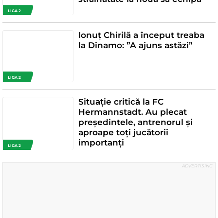
LIGA 2
Ionuț Chirilă a început treaba
la Dinamo: ”A ajuns astăzi”
LIGA 2
Situație critică la FC
Hermannstadt. Au plecat
președintele, antrenorul și
aproape toți jucătorii
importanți
LIGA 2