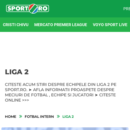
PR
CRISTI CHIVU
MERCATO PREMIER LEAGUE
VOYO SPORT LIVE
LIGA 2
CITESTE ACUM STIRI DESPRE ECHIPELE DIN LIGA 2 PE
SPORT.RO. ➤ AFLA INFORMATII PROASPETE DESPRE
MECIURI DE FOTBAL , ECHIPE SI JUCATORI ➤ CITESTE
ONLINE >>>
HOME
FOTBAL INTERN
LIGA 2