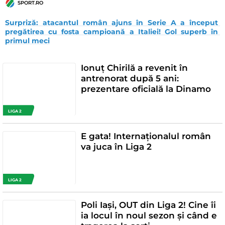
SPORT.RO
Surpriză: atacantul român ajuns în Serie A a început 
pregătirea cu fosta campioană a Italiei! Gol superb în 
primul meci
Ionuț Chirilă a revenit în
antrenorat după 5 ani:
prezentare oficială la Dinamo
LIGA 2
E gata! Internaționalul român
va juca în Liga 2
LIGA 2
Poli Iași, OUT din Liga 2! Cine îi
ia locul în noul sezon și când e