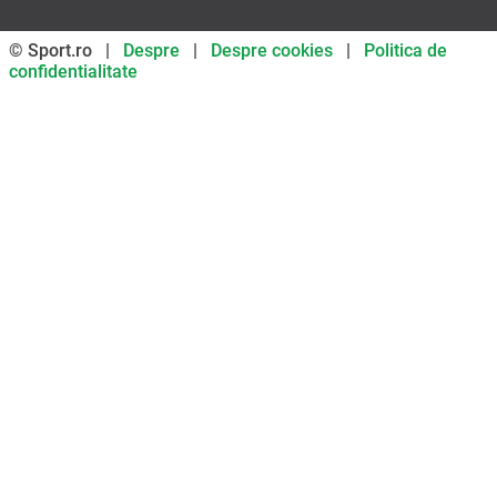
© Sport.ro |
Despre
|
Despre cookies
|
Politica de
confidentialitate
Don’t miss out on our news and
updates! Enable push
notifications
SUBSCRIBE
NOT NOW
UNSUBSCRIBE