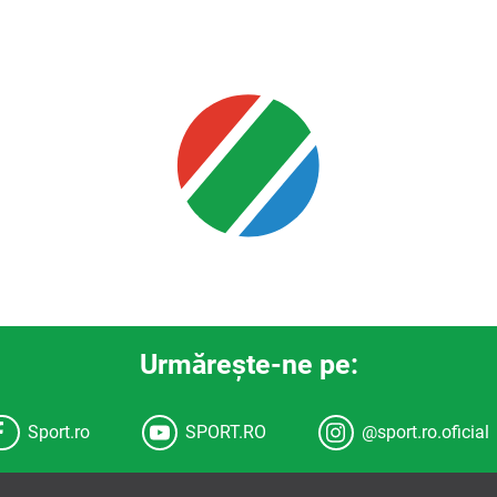
Urmăreşte-ne pe:
Sport.ro
SPORT.RO
@sport.ro.oficial