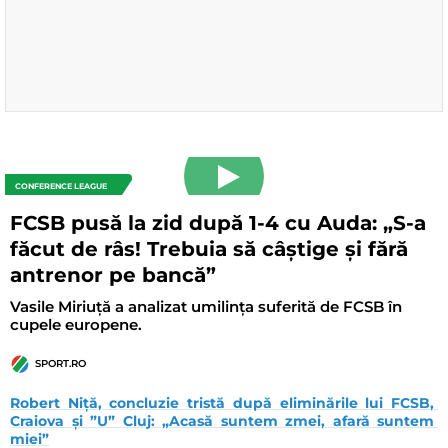
CONFERENCE LEAGUE
FCSB pusă la zid după 1-4 cu Auda: „S-a
făcut de râs! Trebuia să câștige și fără
antrenor pe bancă”
Vasile Miriuță a analizat umilința suferită de FCSB în
cupele europene.
SPORT.RO
Robert Niță, concluzie tristă după eliminările lui FCSB, 
Craiova și ”U” Cluj: „Acasă suntem zmei, afară suntem 
miei”