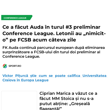
CONFERENCE LEAGUE
Ce a făcut Auda în turul #3 preliminar
Conference League. Letonii au „nimicit-
o” pe FCSB acum câteva zile
FK Auda continuă parcursul european după eliminarea
surprinzătoare a FCSB-ului din turul doi preliminar al
Conference League.
SPORT.RO
Victor Pițurcă știe cum se poate califica Universitatea 
Craiova în Europa League
Ciprian Marica a văzut ce a
făcut MM Stoica și nu s-a
putut abține: „Greșeală
flagrantă!”