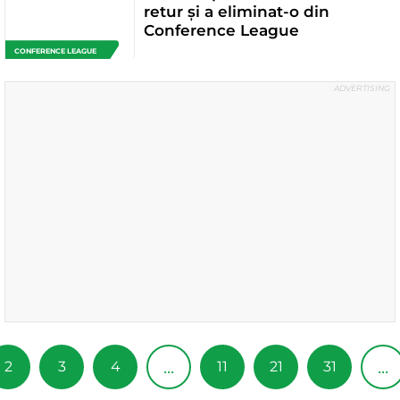
retur și a eliminat-o din
Conference League
CONFERENCE LEAGUE
...
...
2
3
4
11
21
31