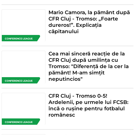
Mario Camora, la pământ după
CFR Cluj - Tromso: „Foarte
dureros!”. Explicația
căpitanului
CONFERENCE LEAGUE
Cea mai sinceră reacție de la
CFR Cluj după umilința cu
Tromso: "Diferență de la cer la
pământ! M-am simțit
neputincios"
CONFERENCE LEAGUE
CFR Cluj - Tromso 0-5!
Ardelenii, pe urmele lui FCSB:
încă o rușine pentru fotbalul
românesc
CONFERENCE LEAGUE