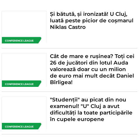
Și bătută, și ironizată! U Cluj,
luată peste picior de coșmarul
Niklas Castro
CONFERENCE LEAGUE
Cât de mare e rușinea? Toți cei
26 de jucători din lotul Auda
valorează doar cu un milion
de euro mai mult decât Daniel
Bîrligea!
CONFERENCE LEAGUE
"Studenții" au picat din nou
examenul! "U" Cluj a avut
dificultăți la toate participările
în cupele europene
CONFERENCE LEAGUE