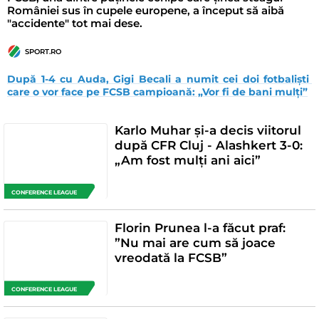
României sus în cupele europene, a început să aibă
"accidente" tot mai dese.
SPORT.RO
După 1-4 cu Auda, Gigi Becali a numit cei doi fotbaliști 
care o vor face pe FCSB campioană: „Vor fi de bani mulți”
Karlo Muhar și-a decis viitorul
după CFR Cluj - Alashkert 3-0:
„Am fost mulți ani aici”
CONFERENCE LEAGUE
Florin Prunea l-a făcut praf:
”Nu mai are cum să joace
vreodată la FCSB”
CONFERENCE LEAGUE