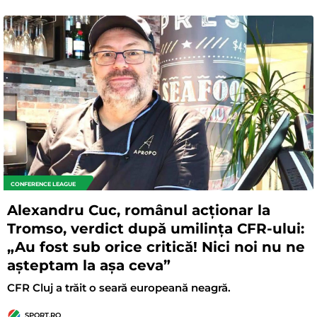
CONFERENCE LEAGUE
Alexandru Cuc, românul acționar la
Tromso, verdict după umilința CFR-ului:
„Au fost sub orice critică! Nici noi nu ne
așteptam la așa ceva”
CFR Cluj a trăit o seară europeană neagră.
SPORT.RO