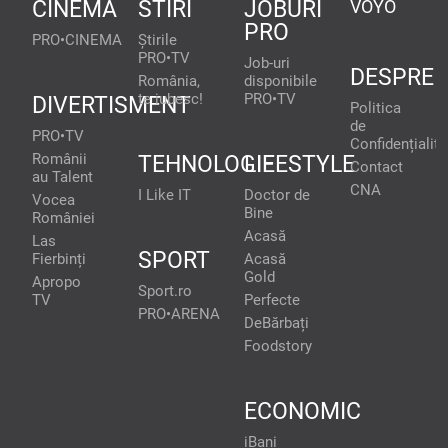
CINEMA
STIRI
JOBURI
VOYO
PRO
PRO•CINEMA
Știrile
PRO•TV
Job-uri
DESPRE
România,
disponibile
te iubesc!
PRO•TV
DIVERTISMENT
Politica
de
PRO•TV
Confidențialita
Românii
TEHNOLOGIE
LIFESTYLE
Contact
au Talent
CNA
I Like IT
Doctor de
Vocea
Bine
României
Acasă
Las
SPORT
Fierbinți
Acasă
Gold
Apropo
Sport.ro
TV
Perfecte
PRO•ARENA
DeBărbați
Foodstory
ECONOMIC
iBani