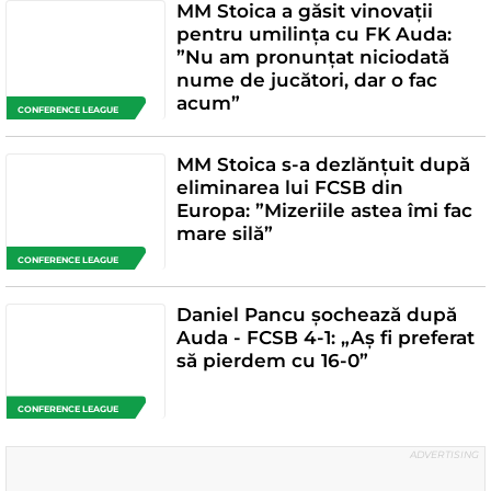
MM Stoica a găsit vinovații
pentru umilința cu FK Auda:
”Nu am pronunțat niciodată
nume de jucători, dar o fac
acum”
CONFERENCE LEAGUE
MM Stoica s-a dezlănțuit după
eliminarea lui FCSB din
Europa: ”Mizeriile astea îmi fac
mare silă”
CONFERENCE LEAGUE
Daniel Pancu șochează după
Auda - FCSB 4-1: „Aș fi preferat
să pierdem cu 16-0”
CONFERENCE LEAGUE