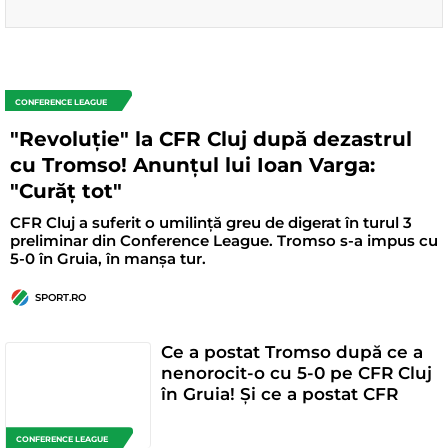
CONFERENCE LEAGUE
"Revoluție" la CFR Cluj după dezastrul
cu Tromso! Anunțul lui Ioan Varga:
"Curăț tot"
CFR Cluj a suferit o umilință greu de digerat în turul 3
preliminar din Conference League. Tromso s-a impus cu
5-0 în Gruia, în manșa tur.
SPORT.RO
Ce a postat Tromso după ce a
nenorocit-o cu 5-0 pe CFR Cluj
în Gruia! Și ce a postat CFR
CONFERENCE LEAGUE