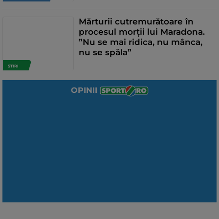
Mărturii cutremurătoare în
procesul morţii lui Maradona.
”Nu se mai ridica, nu mânca,
nu se spăla”
STIRI
OPINII