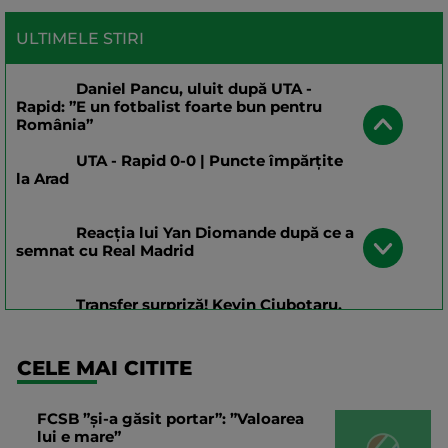
ULTIMELE STIRI
Daniel Pancu, uluit după UTA -
Rapid: ”E un fotbalist foarte bun pentru
România”
UTA - Rapid 0-0 | Puncte împărțite
la Arad
Reacția lui Yan Diomande după ce a
semnat cu Real Madrid
Transfer surpriză! Kevin Ciubotaru,
prezentat la noua echipă: ”Nu puteam să
ratez șansa asta!”
CELE MAI CITITE
Alexi Pitu, accidentare dură în UTA
Arad - Rapid!
FCSB ”și-a găsit portar”: ”Valoarea
lui e mare”