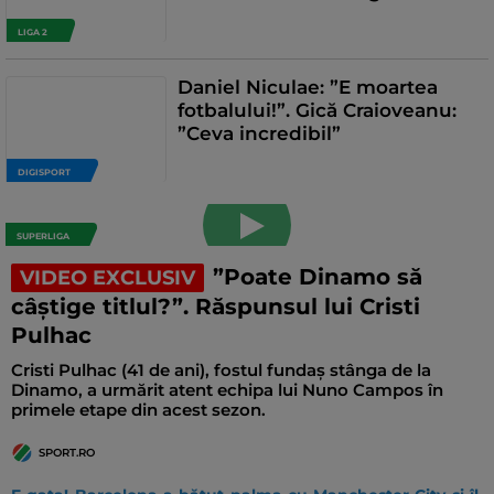
LIGA 2
Daniel Niculae: ”E moartea
fotbalului!”. Gică Craioveanu:
”Ceva incredibil”
DIGISPORT
SUPERLIGA
”Poate Dinamo să
VIDEO EXCLUSIV
câștige titlul?”. Răspunsul lui Cristi
Pulhac
Cristi Pulhac (41 de ani), fostul fundaș stânga de la
Dinamo, a urmărit atent echipa lui Nuno Campos în
primele etape din acest sezon.
SPORT.RO