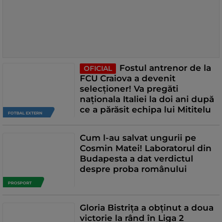
Fostul antrenor de la
OFICIAL
FCU Craiova a devenit
selecționer! Va pregăti
naționala Italiei la doi ani după
ce a părăsit echipa lui Mititelu
FOTBAL EXTERN
Cum l-au salvat ungurii pe
Cosmin Matei! Laboratorul din
Budapesta a dat verdictul
despre proba românului
PROSPORT
Gloria Bistrița a obținut a doua
victorie la rând în Liga 2