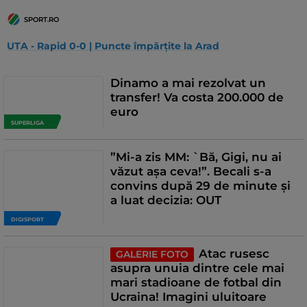
SPORT.RO
UTA - Rapid 0-0 | Puncte împărțite la Arad
Dinamo a mai rezolvat un
transfer! Va costa 200.000 de
euro
SUPERLIGA
”Mi-a zis MM: `Bă, Gigi, nu ai
văzut așa ceva!”. Becali s-a
convins după 29 de minute și
a luat decizia: OUT
DIGISPORT
Atac rusesc
GALERIE FOTO
asupra unuia dintre cele mai
mari stadioane de fotbal din
Ucraina! Imagini uluitoare