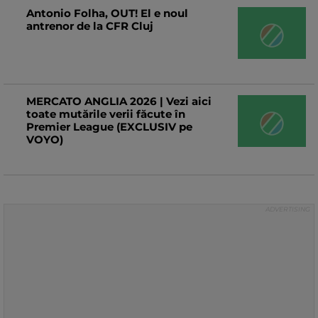
cele mai mari stadioane de fotbal din
Antonio Folha, OUT! El e noul
Ucraina! Imagini uluitoare
antrenor de la CFR Cluj
MERCATO ANGLIA 2026 | Vezi aici
toate mutările verii făcute în
Premier League (EXCLUSIV pe
VOYO)