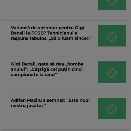
Victor Pițurcă știe cine va câștiga
Superliga: ”E favorită”
Dinamo a mai rezolvat un transfer!
Va costa 200.000 de euro
Variantă de antrenor pentru Gigi
Becali la FCSB? Tehnicianul a
răspuns fabulos: „Să o luăm sincer!”
Fostul antrenor de la FCU Craiova a
devenit selecționer! Va pregăti naționala
Italiei la doi ani după ce a părăsit echipa lui
Mititelu
Schimbare de ultim moment în
Gigi Becali, gata să dea „bomba
primul ”11” al Rapidului la Arad! S-a ”rupt”
anului”: „Câștigă cel puțin cinci
la încălzire
campionate la rând”
Gloria Bistrița a obținut a doua
victorie la rând în Liga 2
Adrian Mazilu a semnat: ”Este noul
nostru jucător”
Marius Șumudică ajunge la Cluj în
această seară! Contractul pregătit de
ardeleni
Atac rusesc asupra unuia dintre