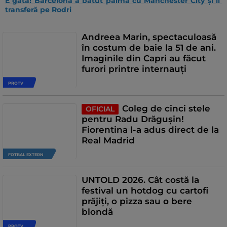
E gata! Barcelona a bătut palma cu Manchester City și îl 
transferă pe Rodri
Andreea Marin, spectaculoasă
în costum de baie la 51 de ani.
Imaginile din Capri au făcut
furori printre internauți
PROTV
Coleg de cinci stele
OFICIAL
pentru Radu Drăgușin!
Fiorentina l-a adus direct de la
Real Madrid
FOTBAL EXTERN
UNTOLD 2026. Cât costă la
festival un hotdog cu cartofi
prăjiți, o pizza sau o bere
blondă
PROTV