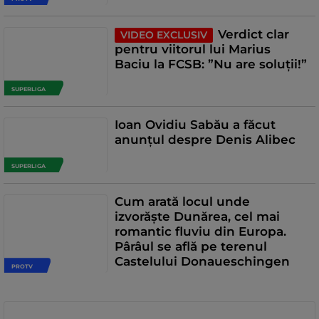
Verdict clar
VIDEO EXCLUSIV
pentru viitorul lui Marius
Baciu la FCSB: ”Nu are soluții!”
SUPERLIGA
Ioan Ovidiu Sabău a făcut
anunțul despre Denis Alibec
SUPERLIGA
Cum arată locul unde
izvorăște Dunărea, cel mai
romantic fluviu din Europa.
Pârâul se află pe terenul
Castelului Donaueschingen
PROTV