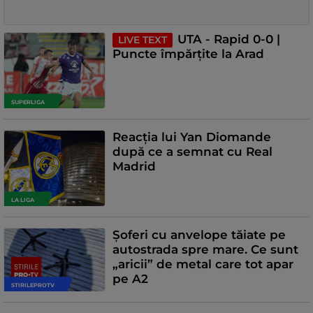
UTA - Rapid 0-0 |
LIVE TEXT
Puncte împărțite la Arad
SUPERLIGA
Reacția lui Yan Diomande
după ce a semnat cu Real
Madrid
LA LIGA
Șoferi cu anvelope tăiate pe
autostrada spre mare. Ce sunt
„aricii” de metal care tot apar
pe A2
STIRILEPROTV