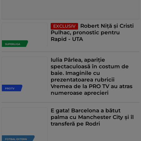
Robert Niță și Cristi
EXCLUSIV
Pulhac, pronostic pentru
Rapid - UTA
SUPERLIGA
Iulia Pârlea, apariție
spectaculoasă în costum de
baie. Imaginile cu
prezentatoarea rubricii
Vremea de la PRO TV au atras
PROTV
numeroase aprecieri
E gata! Barcelona a bătut
palma cu Manchester City și îl
transferă pe Rodri
FOTBAL EXTERN