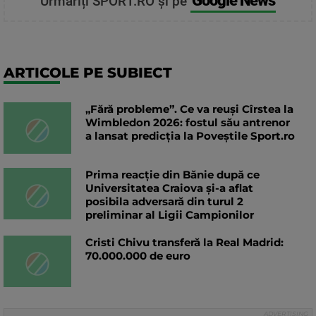
Urmăriți SPORT.RO și pe
ARTICOLE PE SUBIECT
„Fără probleme”. Ce va reuși Cîrstea la
Wimbledon 2026: fostul său antrenor
a lansat predicția la Poveștile Sport.ro
Prima reacție din Bănie după ce
Universitatea Craiova și-a aflat
posibila adversară din turul 2
preliminar al Ligii Campionilor
Cristi Chivu transferă la Real Madrid:
70.000.000 de euro