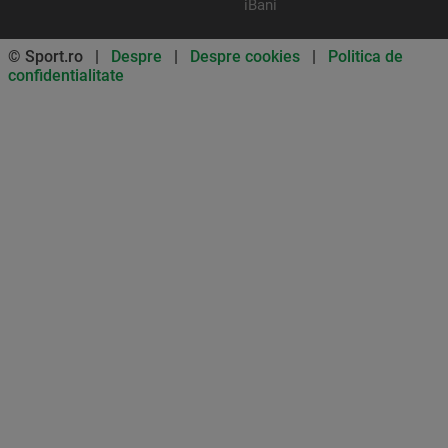
iBani
© Sport.ro |
Despre
|
Despre cookies
|
Politica de
confidentialitate
Don’t miss out on our news and
updates! Enable push
notifications
SUBSCRIBE
NOT NOW
UNSUBSCRIBE