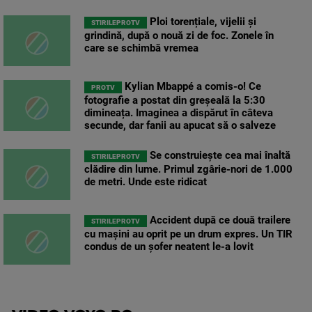
Ploi torențiale, vijelii și
STIRILEPROTV
grindină, după o nouă zi de foc. Zonele în
care se schimbă vremea
Kylian Mbappé a comis-o! Ce
PROTV
fotografie a postat din greșeală la 5:30
dimineața. Imaginea a dispărut în câteva
secunde, dar fanii au apucat să o salveze
Se construiește cea mai înaltă
STIRILEPROTV
clădire din lume. Primul zgârie-nori de 1.000
de metri. Unde este ridicat
Accident după ce două trailere
STIRILEPROTV
cu mașini au oprit pe un drum expres. Un TIR
condus de un șofer neatent le-a lovit