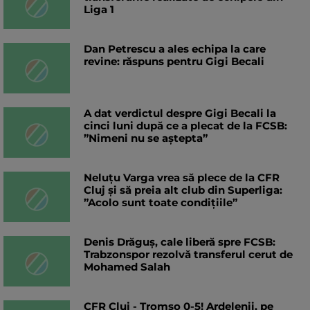
Liga 1
Dan Petrescu a ales echipa la care
revine: răspuns pentru Gigi Becali
A dat verdictul despre Gigi Becali la
cinci luni după ce a plecat de la FCSB:
”Nimeni nu se aștepta”
Neluțu Varga vrea să plece de la CFR
Cluj și să preia alt club din Superliga:
”Acolo sunt toate condițiile”
Denis Drăguș, cale liberă spre FCSB:
Trabzonspor rezolvă transferul cerut de
Mohamed Salah
CFR Cluj - Tromso 0-5! Ardelenii, pe