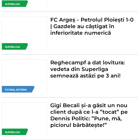
SUPERLIGA
FC Argeș - Petrolul Ploiești 1-0
| Gazdele au câștigat în
inferioritate numerică
SUPERLIGA
Reghecampf a dat lovitura:
vedeta din Superliga
semnează astăzi pe 3 ani!
FOTBAL EXTERN
Gigi Becali și-a găsit un nou
client după ce l-a ”tocat” pe
Dennis Politic: ”Pune, mă,
piciorul bărbătește!”
SUPERLIGA