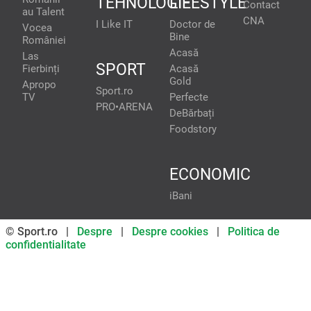
TEHNOLOGIE
LIFESTYLE
Contact
au Talent
CNA
I Like IT
Doctor de
Vocea
Bine
României
Acasă
Las
SPORT
Fierbinți
Acasă
Gold
Apropo
Sport.ro
TV
Perfecte
PRO•ARENA
DeBărbați
Foodstory
ECONOMIC
iBani
© Sport.ro |
Despre
|
Despre cookies
|
Politica de
confidentialitate
Don’t miss out on our news and
updates! Enable push
notifications