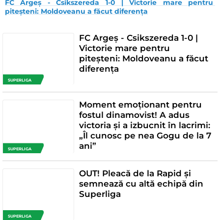
FC Argeș - Csikszereda 1-0 | Victorie mare pentru 
piteșteni: Moldoveanu a făcut diferența
FC Argeș - Csikszereda 1-0 |
Victorie mare pentru
piteșteni: Moldoveanu a făcut
diferența
SUPERLIGA
Moment emoționant pentru
fostul dinamovist! A adus
victoria și a izbucnit în lacrimi:
„Îl cunosc pe nea Gogu de la 7
ani”
SUPERLIGA
OUT! Pleacă de la Rapid și
semnează cu altă echipă din
Superliga
SUPERLIGA