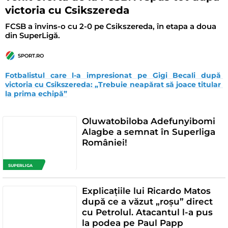
victoria cu Csikszereda
FCSB a învins-o cu 2-0 pe Csikszereda, în etapa a doua
din SuperLigă.
SPORT.RO
Fotbalistul care l-a impresionat pe Gigi Becali după 
victoria cu Csikszereda: „Trebuie neapărat să joace titular 
la prima echipă”
Oluwatobiloba Adefunyibomi
Alagbe a semnat în Superliga
României!
SUPERLIGA
Explicațiile lui Ricardo Matos
după ce a văzut „roșu” direct
cu Petrolul. Atacantul l-a pus
la podea pe Paul Papp