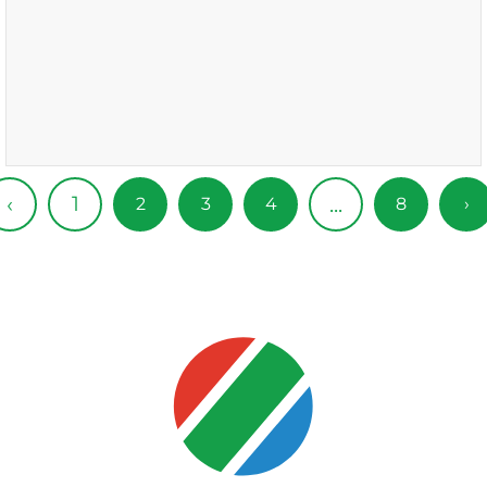
1
‹
...
2
3
4
8
›