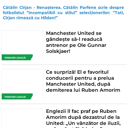
Cătălin Cîrjan - Renașterea. Cătălin Parfene scrie despre 
fotbalistul ”incompatibil cu stilul” selecționerilor: ”Tati, 
Cîrjan rimează cu Hîldan!”
Manchester United se
gândește să-l readucă
antrenor pe Ole Gunnar
Solskjaer!
PREMIER LEAGUE
Ce surpriză! El e favoritul
conducerii pentru a prelua
Manchester United, după
demiterea lui Ruben Amorim
PREMIER LEAGUE
Englezii îl fac praf pe Ruben
Amorim după dezastrul de la
United: „Un vânzător de iluzii,