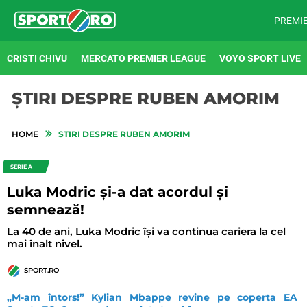
PREMI
CRISTI CHIVU
MERCATO PREMIER LEAGUE
VOYO SPORT LIVE
ȘTIRI DESPRE RUBEN AMORIM
HOME
STIRI DESPRE RUBEN AMORIM
SERIE A
Luka Modric și-a dat acordul și
semnează!
La 40 de ani, Luka Modric își va continua cariera la cel
mai înalt nivel.
SPORT.RO
„M-am întors!” Kylian Mbappe revine pe coperta EA 