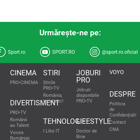
Urmăreşte-ne pe:
Sport.ro
SPORT.RO
@sport.ro.oficial
CINEMA
STIRI
JOBURI
VOYO
PRO
PRO•CINEMA
Știrile
PRO•TV
Job-uri
DESPRE
România,
disponibile
te iubesc!
PRO•TV
DIVERTISMENT
Politica
de
PRO•TV
Confidențialita
Românii
TEHNOLOGIE
LIFESTYLE
Contact
au Talent
CNA
I Like IT
Doctor de
Vocea
Bine
României