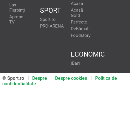
Acasă
Las
SPORT
Fierbinți
Acasă
Gold
Apropo
Sport.ro
TV
Perfecte
PRO•ARENA
DeBărbați
Foodstory
ECONOMIC
iBani
© Sport.ro |
Despre
|
Despre cookies
|
Politica de
confidentialitate
Don’t miss out on our news and
updates! Enable push
notifications
SUBSCRIBE
NOT NOW