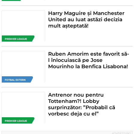
Harry Maguire și Manchester
United au luat astăzi decizia
mult așteptată!
PREMIER LEAGUE
Ruben Amorim este favorit să-
l înlocuiască pe Jose
Mourinho la Benfica Lisabona!
FOTBAL EXTERN
Antrenor nou pentru
Tottenham?! Lobby
surprinzător: ”Probabil că
vorbesc deja cu el”
PREMIER LEAGUE