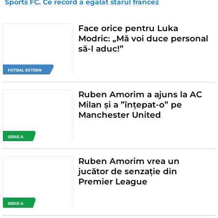
Sports FC. Ce record a egalat starul francez
Face orice pentru Luka
Modric: „Mă voi duce personal
să-l aduc!”
FOTBAL EXTERN
Ruben Amorim a ajuns la AC
Milan și a ”înțepat-o” pe
Manchester United
SERIE A
Ruben Amorim vrea un
jucător de senzație din
Premier League
SERIE A