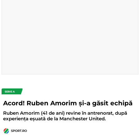
SERIE A
Acord! Ruben Amorim și-a găsit echipă
Ruben Amorim (41 de ani) revine în antrenorat, după
experiența eșuată de la Manchester United.
SPORT.RO