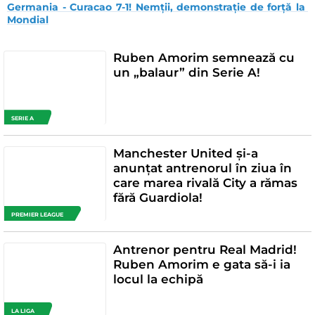
Germania - Curacao 7-1! Nemții, demonstrație de forță la 
Mondial
Ruben Amorim semnează cu
un „balaur” din Serie A!
SERIE A
Manchester United și-a
anunțat antrenorul în ziua în
care marea rivală City a rămas
fără Guardiola!
PREMIER LEAGUE
Antrenor pentru Real Madrid!
Ruben Amorim e gata să-i ia
locul la echipă
LA LIGA