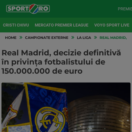
PREMI
CRISTI CHIVU
MERCATO PREMIER LEAGUE
VOYO SPORT LIVE
HOME
CAMPIONATE EXTERNE
LA LIGA
REAL MADRID, DEC
Real Madrid, decizie definitivă
în privința fotbalistului de
150.000.000 de euro