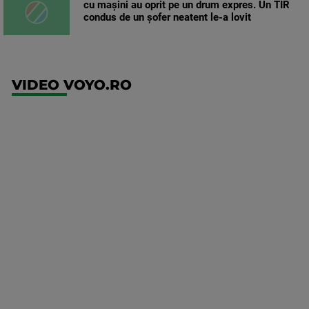
cu mașini au oprit pe un drum expres. Un TIR
condus de un șofer neatent le-a lovit
VIDEO VOYO.RO
UFC
(EN)
UFC
Fight
Night:
Gamrot
vs
Salkilld