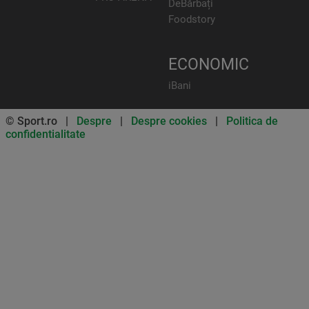
DeBărbați
Foodstory
ECONOMIC
iBani
© Sport.ro |
Despre
|
Despre cookies
|
Politica de
confidentialitate
Don’t miss out on our news and
updates! Enable push
notifications
SUBSCRIBE
NOT NOW
UNSUBSCRIBE