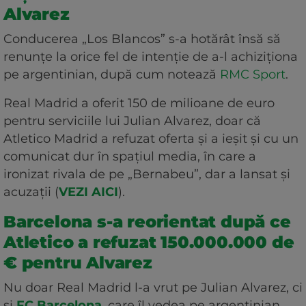
Alvarez
Conducerea „Los Blancos” s-a hotărât însă să
renunțe la orice fel de intenție de a-l achiziționa
pe argentinian, după cum notează
RMC Sport
.
Real Madrid a oferit 150 de milioane de euro
pentru serviciile lui Julian Alvarez, doar că
Atletico Madrid a refuzat oferta și a ieșit și cu un
comunicat dur în spațiul media, în care a
ironizat rivala de pe „Bernabeu”, dar a lansat și
acuzații (
VEZI AICI
).
Barcelona s-a reorientat după ce
Atletico a refuzat 150.000.000 de
€ pentru Alvarez
Nu doar Real Madrid l-a vrut pe Julian Alvarez, ci
și
FC Barcelona
, care îl vedea pe argentinian