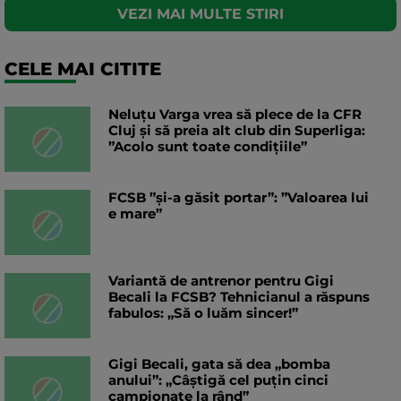
VEZI MAI MULTE STIRI
CELE MAI CITITE
Neluțu Varga vrea să plece de la CFR
Cluj și să preia alt club din Superliga:
”Acolo sunt toate condițiile”
FCSB ”și-a găsit portar”: ”Valoarea lui
e mare”
Variantă de antrenor pentru Gigi
Becali la FCSB? Tehnicianul a răspuns
fabulos: „Să o luăm sincer!”
Gigi Becali, gata să dea „bomba
anului”: „Câștigă cel puțin cinci
campionate la rând”