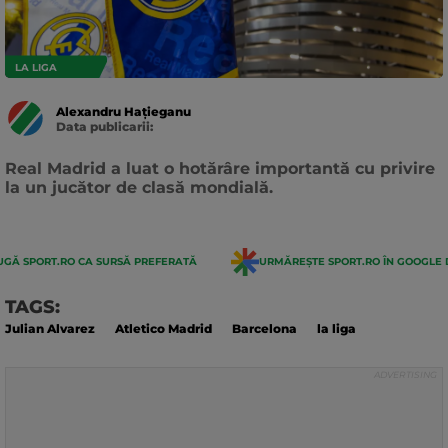
LA LIGA
Alexandru Hațieganu
Data publicarii:
Data
actualizarii:
Real Madrid a luat o hotărâre importantă cu privire
la un jucător de clasă mondială.
GĂ SPORT.RO CA SURSĂ PREFERATĂ
URMĂREȘTE SPORT.RO ÎN GOOGLE 
TAGS:
Julian Alvarez
Atletico Madrid
Barcelona
la liga