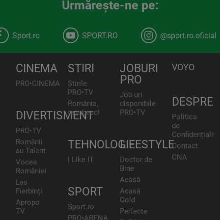
Urmăreşte-ne pe:
Sport.ro
SPORT.RO
@sport.ro.oficial
CINEMA
STIRI
JOBURI
VOYO
PRO
PRO•CINEMA
Știrile
PRO•TV
Job-uri
DESPRE
România,
disponibile
te iubesc!
PRO•TV
DIVERTISMENT
Politica
de
PRO•TV
Confidențialita
Românii
TEHNOLOGIE
LIFESTYLE
Contact
au Talent
CNA
I Like IT
Doctor de
Vocea
Bine
României
Acasă
Las
SPORT
Fierbinți
Acasă
Gold
Apropo
Sport.ro
TV
Perfecte
PRO•ARENA