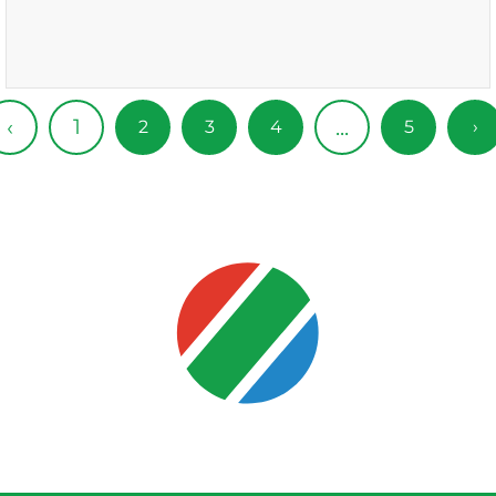
1
‹
...
2
3
4
5
›