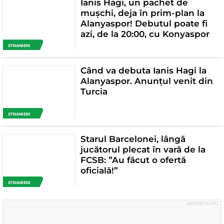
Ianis Hagi, un pachet de
mușchi, deja în prim-plan la
Alanyaspor! Debutul poate fi
azi, de la 20:00, cu Konyaspor
STRANIERI
Când va debuta Ianis Hagi la
Alanyaspor. Anunțul venit din
Turcia
STRANIERI
Starul Barcelonei, lângă
jucătorul plecat în vară de la
FCSB: ”Au făcut o ofertă
oficială!”
STRANIERI