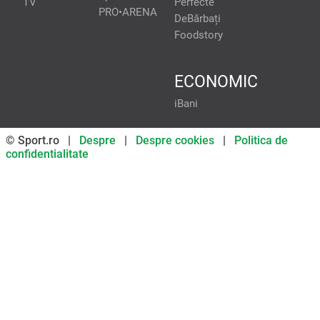
TV
Perfecte
PRO•ARENA
DeBărbați
Foodstory
ECONOMIC
iBani
© Sport.ro |
Despre
|
Despre cookies
|
Politica de
confidentialitate
Don’t miss out on our news and
updates! Enable push
notifications
SUBSCRIBE
NOT NOW
UNSUBSCRIBE