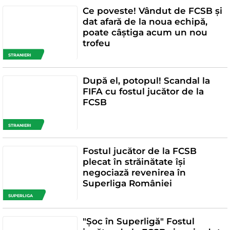
Ce poveste! Vândut de FCSB și
dat afară de la noua echipă,
poate câștiga acum un nou
trofeu
STRANIERI
După el, potopul! Scandal la
FIFA cu fostul jucător de la
FCSB
STRANIERI
Fostul jucător de la FCSB
plecat în străinătate își
negociază revenirea în
Superliga României
SUPERLIGA
"Șoc în Superligă" Fostul