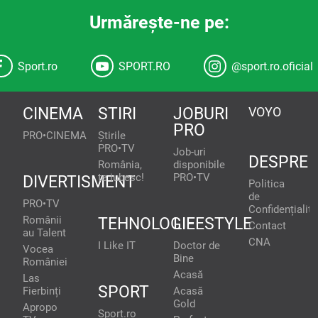
Urmăreşte-ne pe:
Sport.ro
SPORT.RO
@sport.ro.oficial
CINEMA
STIRI
JOBURI
VOYO
PRO
PRO•CINEMA
Știrile
PRO•TV
Job-uri
DESPRE
România,
disponibile
te iubesc!
PRO•TV
DIVERTISMENT
Politica
de
PRO•TV
Confidențialita
Românii
TEHNOLOGIE
LIFESTYLE
Contact
au Talent
CNA
I Like IT
Doctor de
Vocea
Bine
României
Acasă
Las
SPORT
Fierbinți
Acasă
Gold
Apropo
Sport.ro