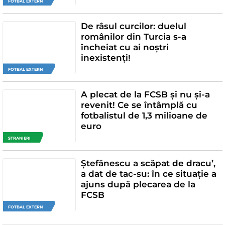
FOTBAL EXTERN
De râsul curcilor: duelul
românilor din Turcia s-a
încheiat cu ai noștri
inexistenți!
FOTBAL EXTERN
A plecat de la FCSB și nu și-a
revenit! Ce se întâmplă cu
fotbalistul de 1,3 milioane de
euro
STRANIERI
Ștefănescu a scăpat de dracu’,
a dat de tac-su: în ce situație a
ajuns după plecarea de la
FCSB
FOTBAL EXTERN