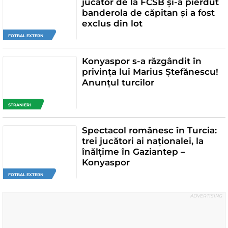
jucător de la FCSB și-a pierdut
banderola de căpitan și a fost
exclus din lot
FOTBAL EXTERN
Konyaspor s-a răzgândit în
privința lui Marius Ștefănescu!
Anunțul turcilor
STRANIERI
Spectacol românesc în Turcia:
trei jucători ai naționalei, la
înălțime în Gaziantep –
Konyaspor
FOTBAL EXTERN