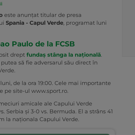
li
lo
este anunțat titular de presa
ui
Spania - Capul Verde
, programat luni
Joao Paulo de la FCSB
losit drept
fundaș stânga la națională
.
 putea să fie adversarul său direct în
Verde.
uni, de la ora 19:00. Cele mai importante
 pe site-ul www.sport.ro.
meciuri amicale ale Capului Verde
. Serbia și 3-0 vs. Bermuda. El a strâns 41
m la naționala Capului Verde.