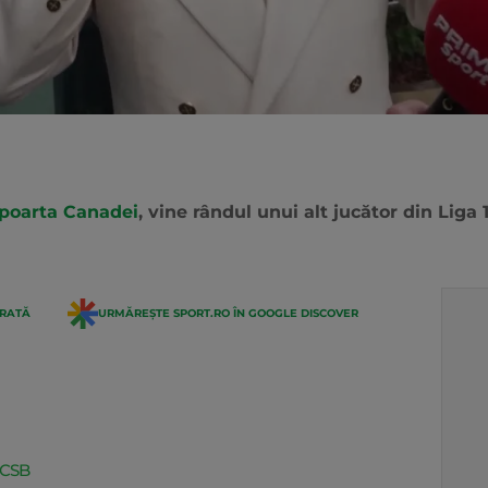
 poarta Canadei
, vine rândul unui alt jucător din Liga
ERATĂ
URMĂREȘTE SPORT.RO ÎN GOOGLE DISCOVER
 FCSB