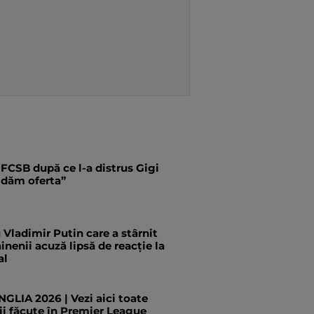
 FCSB după ce l-a distrus Gigi
i dăm oferta”
Vladimir Putin care a stârnit
inenii acuză lipsă de reacție la
al
LIA 2026 | Vezi aici toate
ii făcute în Premier League