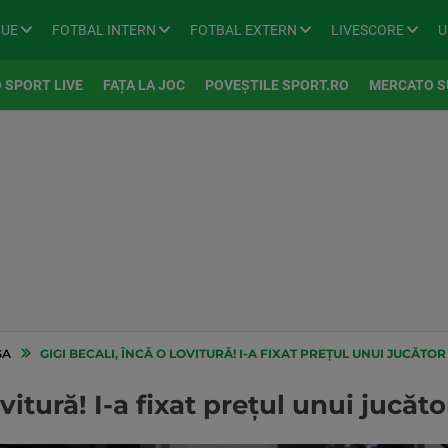
GUE
FOTBAL INTERN
FOTBAL EXTERN
LIVESCORE
U
 SPORT LIVE
FAȚA LA JOC
POVEȘTILE SPORT.RO
MERCATO S
GA
GIGI BECALI, ÎNCĂ O LOVITURĂ! I-A FIXAT PREȚUL UNUI JUCĂTOR
ovitură! I-a fixat prețul unui jucăt