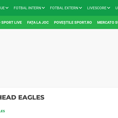
GUE
FOTBAL INTERN
FOTBAL EXTERN
LIVESCORE
U
 SPORT LIVE
FAȚA LA JOC
POVEȘTILE SPORT.RO
MERCATO S
AHEAD EAGLES
LES