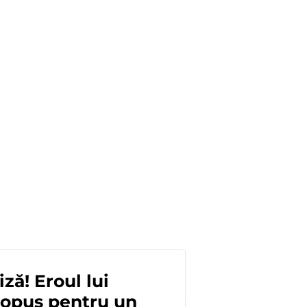
ză! Eroul lui
ropus pentru un