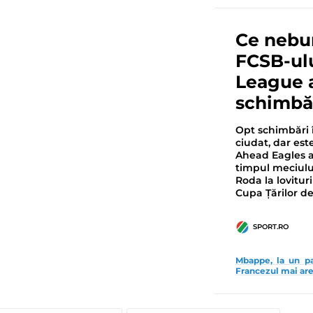
Ce nebu
FCSB-ulu
League 
schimbăr
Opt schimbări î
ciudat, dar es
Ahead Eagles a 
timpul meciulu
Roda la lovituril
Cupa Ţărilor de
SPORT.RO
Mbappe, la un pa
Francezul mai are