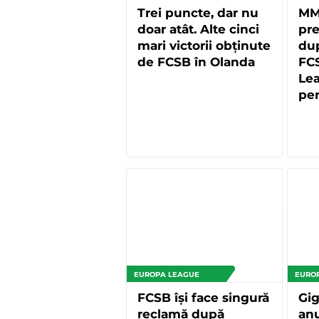
Trei puncte, dar nu
MM 
doar atât. Alte cinci
pre
mari victorii obținute
dup
de FCSB în Olanda
FC
Le
per
EUROPA LEAGUE
EURO
FCSB își face singură
Gig
reclamă după
anu