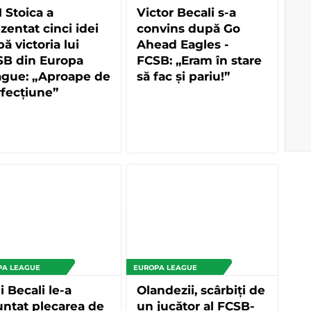
Stoica a
Victor Becali s-a
zentat cinci idei
convins după Go
ă victoria lui
Ahead Eagles -
SB din Europa
FCSB: „Eram în stare
ague: „Aproape de
să fac și pariu!”
fecțiune”
PA LEAGUE
EUROPA LEAGUE
i Becali le-a
Olandezii, scârbiți de
nțat plecarea de
un jucător al FCSB-