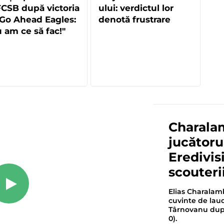
FCSB după victoria
ului: verdictul lor
Go Ahead Eagles:
denotă frustrare
 am ce să fac!"
Charala
jucătoru
Eredivis
scouterii
Elias Charalamb
cuvinte de laud
Târnovanu după
0).