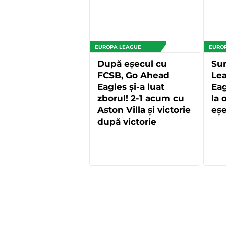
EUROPA LEAGUE
EURO
După eșecul cu
Sur
FCSB, Go Ahead
Le
Eagles și-a luat
Eag
zborul! 2-1 acum cu
la
Aston Villa și victorie
eș
după victorie