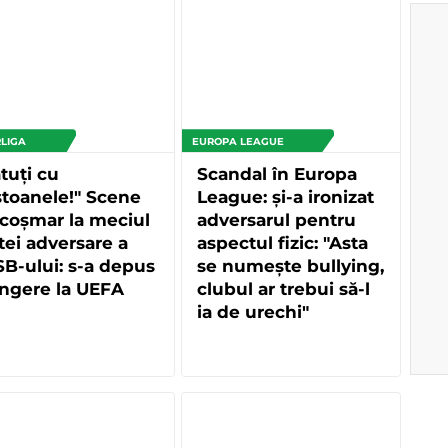
LIGA
EUROPA LEAGUE
tuți cu
Scandal în Europa
toanele!" Scene
League: și-a ironizat
coșmar la meciul
adversarul pentru
tei adversare a
aspectul fizic: "Asta
B-ului: s-a depus
se numește bullying,
ngere la UEFA
clubul ar trebui să-l
ia de urechi"