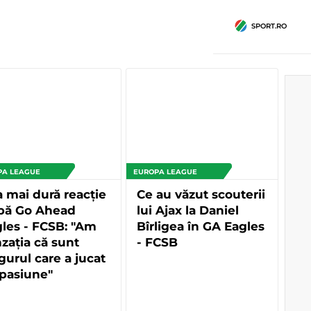
SPORT.RO
PA LEAGUE
EUROPA LEAGUE
 mai dură reacție
Ce au văzut scouterii
pă Go Ahead
lui Ajax la Daniel
les - FCSB: "Am
Bîrligea în GA Eagles
zația că sunt
- FCSB
gurul care a jucat
pasiune"