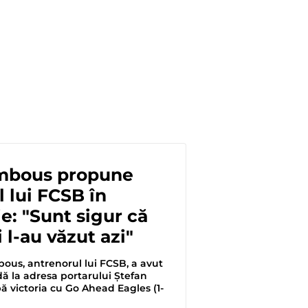
mbous propune
l lui FCSB în
ie: "Sunt sigur că
 l-au văzut azi"
ous, antrenorul lui FCSB, a avut
ă la adresa portarului Ștefan
 victoria cu Go Ahead Eagles (1-