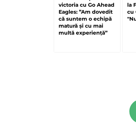
victoria cu Go Ahead
la 
Eagles: ”Am dovedit
cu 
că suntem o echipă
"Nu
matură și cu mai
multă experiență”