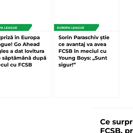
PA LEAGUE
EUROPA LEAGUE
priză în Europa
Sorin Paraschiv știe
ague! Go Ahead
ce avantaj va avea
les a dat lovitura
FCSB în meciul cu
 o săptămână după
Young Boys: „Sunt
ecul cu FCSB
sigur!”
Ce surpri
FCSB, p