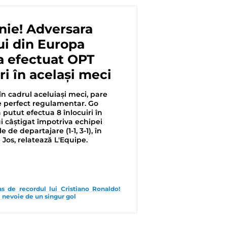
nie! Adversara
i din Europa
a efectuat OPT
i în același meci
n cadrul aceluiaşi meci, pare
te perfect regulamentar. Go
putut efectua 8 înlocuiri în
i câştigat împotriva echipei
e de departajare (1-1, 3-1), în
 Jos, relatează L'Equipe.
s de recordul lui Cristiano Ronaldo! 
 nevoie de un singur gol