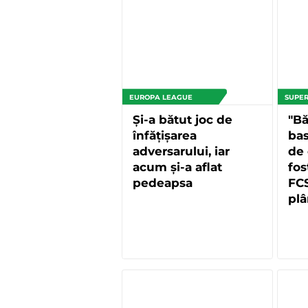
EUROPA LEAGUE
SUPER
Și-a bătut joc de
"Bă
înfățișarea
bas
adversarului, iar
de 
acum și-a aflat
fos
pedeapsa
FCS
plâ