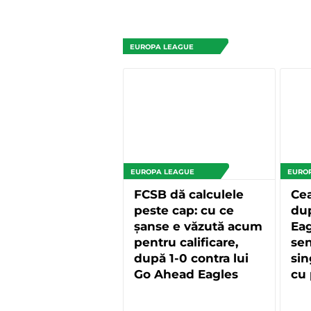
EUROPA LEAGUE
EUROPA LEAGUE
EURO
FCSB dă calculele
Cea
peste cap: cu ce
du
șanse e văzută acum
Eag
pentru calificare,
sen
după 1-0 contra lui
sin
Go Ahead Eagles
cu 