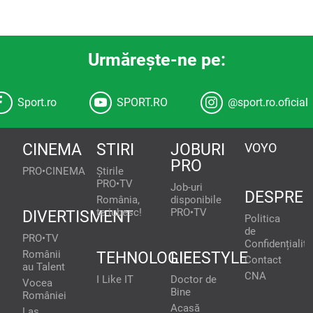
Urmăreşte-ne pe:
Sport.ro
SPORT.RO
@sport.ro.oficial
CINEMA
STIRI
JOBURI
VOYO
PRO
PRO•CINEMA
Știrile
PRO•TV
Job-uri
DESPRE
România,
disponibile
te iubesc!
PRO•TV
DIVERTISMENT
Politica
de
PRO•TV
Confidențialita
Românii
TEHNOLOGIE
LIFESTYLE
Contact
au Talent
CNA
I Like IT
Doctor de
Vocea
Bine
României
Acasă
Las