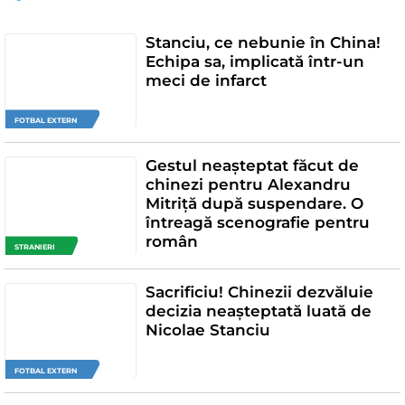
Stanciu, ce nebunie în China!
Echipa sa, implicată într-un
meci de infarct
FOTBAL EXTERN
Gestul neașteptat făcut de
chinezi pentru Alexandru
Mitriță după suspendare. O
întreagă scenografie pentru
român
STRANIERI
Sacrificiu! Chinezii dezvăluie
decizia neașteptată luată de
Nicolae Stanciu
FOTBAL EXTERN