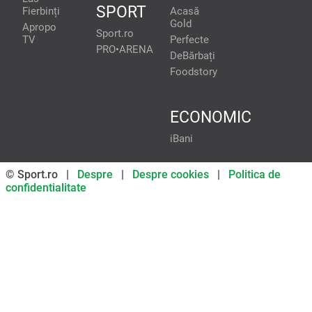
SPORT
Fierbinți
Acasă
Gold
Apropo
Sport.ro
TV
Perfecte
PRO•ARENA
DeBărbați
Foodstory
ECONOMIC
iBani
© Sport.ro |
Despre
|
Despre cookies
|
Politica de
confidentialitate
Don’t miss out on our news and
updates! Enable push
notifications
SUBSCRIBE
NOT NOW
UNSUBSCRIBE