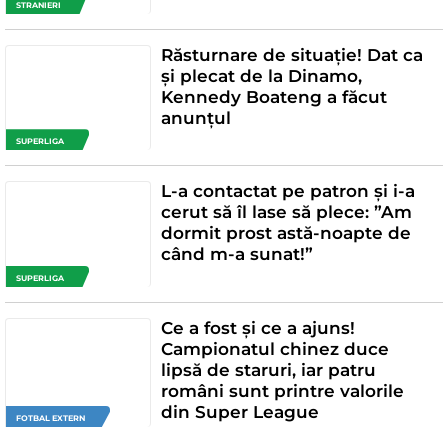
STRANIERI
Răsturnare de situație! Dat ca
și plecat de la Dinamo,
Kennedy Boateng a făcut
anunțul
SUPERLIGA
L-a contactat pe patron și i-a
cerut să îl lase să plece: ”Am
dormit prost astă-noapte de
când m-a sunat!”
SUPERLIGA
Ce a fost și ce a ajuns!
Campionatul chinez duce
lipsă de staruri, iar patru
români sunt printre valorile
din Super League
FOTBAL EXTERN