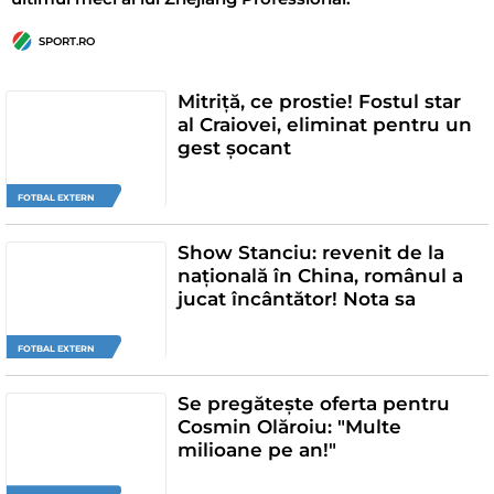
SPORT.RO
Mitriță, ce prostie! Fostul star
al Craiovei, eliminat pentru un
gest șocant
FOTBAL EXTERN
Show Stanciu: revenit de la
națională în China, românul a
jucat încântător! Nota sa
FOTBAL EXTERN
Se pregătește oferta pentru
Cosmin Olăroiu: "Multe
milioane pe an!"