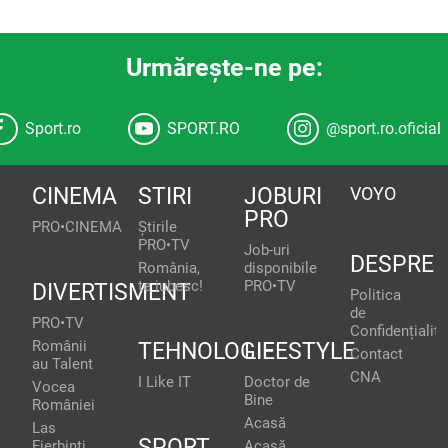
Urmăreşte-ne pe:
Sport.ro
SPORT.RO
@sport.ro.oficial
CINEMA
STIRI
JOBURI
VOYO
PRO
PRO•CINEMA
Știrile
PRO•TV
Job-uri
DESPRE
România,
disponibile
te iubesc!
PRO•TV
DIVERTISMENT
Politica
de
PRO•TV
Confidențialita
Românii
TEHNOLOGIE
LIFESTYLE
Contact
au Talent
CNA
I Like IT
Doctor de
Vocea
Bine
României
Acasă
Las
SPORT
Fierbinți
Acasă