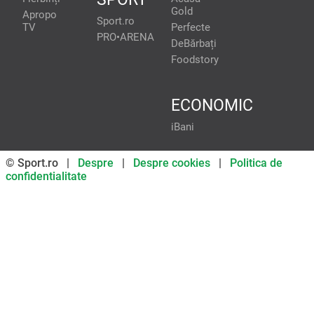
Gold
Apropo
Sport.ro
TV
Perfecte
PRO•ARENA
DeBărbați
Foodstory
ECONOMIC
iBani
© Sport.ro |
Despre
|
Despre cookies
|
Politica de
confidentialitate
Don’t miss out on our news and
updates! Enable push
notifications
SUBSCRIBE
NOT NOW
UNSUBSCRIBE