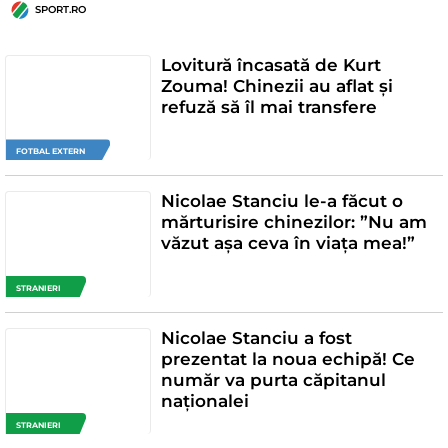
SPORT.RO
Lovitură încasată de Kurt
Zouma! Chinezii au aflat și
refuză să îl mai transfere
FOTBAL EXTERN
Nicolae Stanciu le-a făcut o
mărturisire chinezilor: ”Nu am
văzut așa ceva în viața mea!”
STRANIERI
Nicolae Stanciu a fost
prezentat la noua echipă! Ce
număr va purta căpitanul
naționalei
STRANIERI