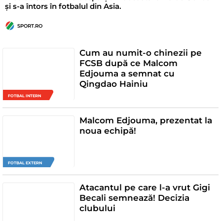
și s-a întors în fotbalul din Asia.
SPORT.RO
Cum au numit-o chinezii pe
FCSB după ce Malcom
Edjouma a semnat cu
Qingdao Hainiu
FOTBAL INTERN
Malcom Edjouma, prezentat la
noua echipă!
FOTBAL EXTERN
Atacantul pe care l-a vrut Gigi
Becali semnează! Decizia
clubului