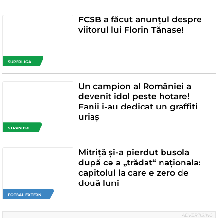
FCSB a făcut anunțul despre
viitorul lui Florin Tănase!
SUPERLIGA
Un campion al României a
devenit idol peste hotare!
Fanii i-au dedicat un graffiti
uriaș
STRANIERI
Mitriță și-a pierdut busola
după ce a „trădat“ naționala:
capitolul la care e zero de
două luni
FOTBAL EXTERN