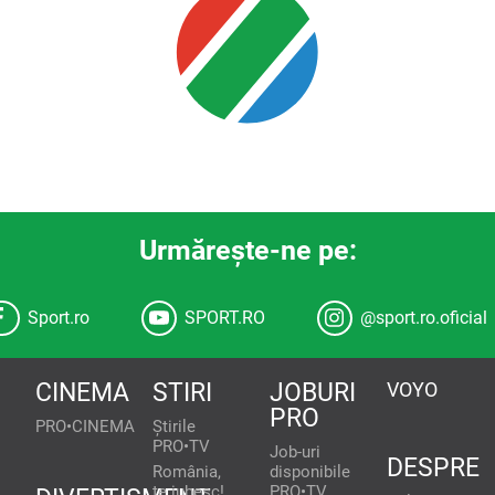
Urmăreşte-ne pe:
Sport.ro
SPORT.RO
@sport.ro.oficial
CINEMA
STIRI
JOBURI
VOYO
PRO
PRO•CINEMA
Știrile
PRO•TV
Job-uri
DESPRE
România,
disponibile
te iubesc!
PRO•TV