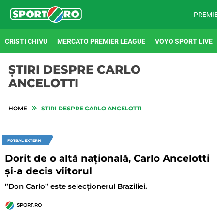
PREMI
CRISTI CHIVU
MERCATO PREMIER LEAGUE
VOYO SPORT LIVE
ȘTIRI DESPRE CARLO
ANCELOTTI
HOME
STIRI DESPRE CARLO ANCELOTTI
FOTBAL EXTERN
Dorit de o altă națională, Carlo Ancelotti
și-a decis viitorul
”Don Carlo” este selecționerul Braziliei.
SPORT.RO