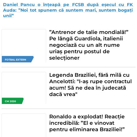
Daniel Pancu o înțeapă pe FCSB după eșecul cu FK 
Auda: ”Noi tot spunem că suntem mari, suntem bogați 
unii”
”Antrenor de talie mondială!”
Pe lângă Guardiola, italienii
negociază cu un alt nume
uriaș pentru postul de
selecționer
FOTBAL EXTERN
Legenda Braziliei, fără milă cu
Ancelotti: "I-aș rupe contractul
acum! Să ne dea în judecată
dacă vrea"
CM 2026
Ronaldo a explodat! Reacție
incredibilă: ”El e vinovat
pentru eliminarea Braziliei!”