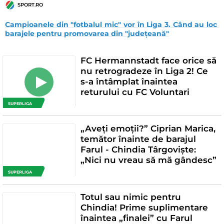
SPORT.RO
Campioanele din "fotbalul mic" vor în Liga 3. Când au loc 
barajele pentru promovarea din "județeană"
FC Hermannstadt face orice să
nu retrogradeze în Liga 2! Ce
s-a întâmplat înaintea
returului cu FC Voluntari
SUPERLIGA
„Aveți emoții?” Ciprian Marica,
temător înainte de barajul
Farul - Chindia Târgoviște:
„Nici nu vreau să mă gândesc”
SUPERLIGA
Totul sau nimic pentru
Chindia! Prime suplimentare
înaintea „finalei” cu Farul