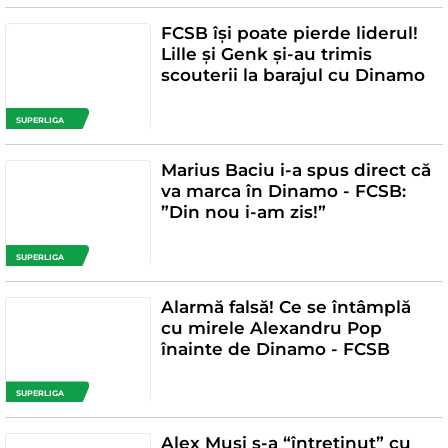
FCSB își poate pierde liderul!
Lille și Genk și-au trimis
scouterii la barajul cu Dinamo
SUPERLIGA
Marius Baciu i-a spus direct că
va marca în Dinamo - FCSB:
”Din nou i-am zis!”
SUPERLIGA
Alarmă falsă! Ce se întâmplă
cu mirele Alexandru Pop
înainte de Dinamo - FCSB
SUPERLIGA
Alex Musi s-a “întreținut” cu