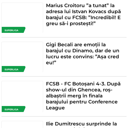
Marius Croitoru ”a tunat” la
adresa lui Istvan Kovacs după
barajul cu FCSB: ”Incredibil! E
greu să-i prostești!”
SUPERLIGA
Gigi Becali are emoții la
barajul cu Dinamo, dar de un
lucru este convins: ”Așa cred
eu!”
SUPERLIGA
FCSB - FC Botoșani 4-3. După
show-ul din Ghencea, roș-
albaștrii merg în finala
barajului pentru Conference
League
SUPERLIGA
Ilie Dumitrescu surprinde la