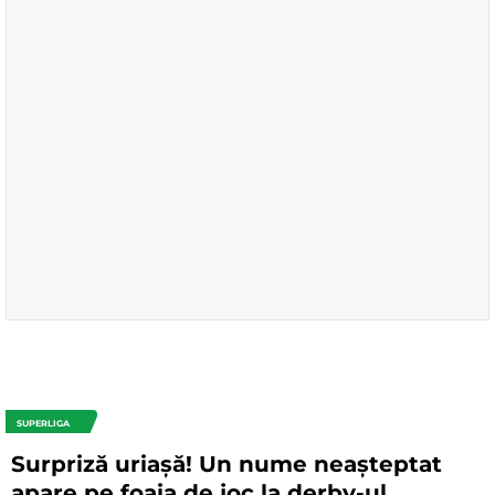
SUPERLIGA
Surpriză uriașă! Un nume neașteptat
apare pe foaia de joc la derby-ul