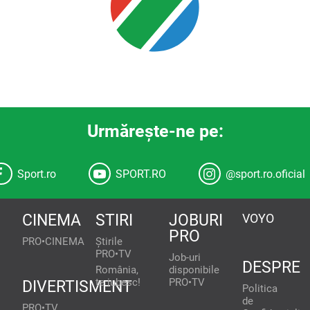
Urmăreşte-ne pe:
Sport.ro
SPORT.RO
@sport.ro.oficial
CINEMA
STIRI
JOBURI
VOYO
PRO
PRO•CINEMA
Știrile
PRO•TV
Job-uri
DESPRE
România,
disponibile
te iubesc!
PRO•TV
DIVERTISMENT
Politica
de
PRO•TV