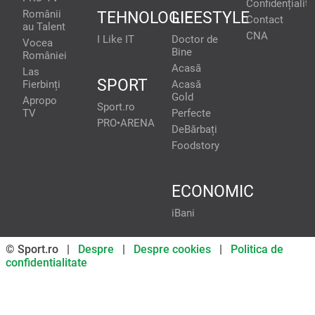
Confidențialita
Românii
TEHNOLOGIE
LIFESTYLE
Contact
au Talent
CNA
I Like IT
Doctor de
Vocea
Bine
României
Acasă
Las
SPORT
Fierbinți
Acasă
Gold
Apropo
Sport.ro
TV
Perfecte
PRO•ARENA
DeBărbați
Foodstory
ECONOMIC
iBani
© Sport.ro |
Despre
|
Despre cookies
|
Politica de
confidentialitate
Don’t miss out on our news and
updates! Enable push