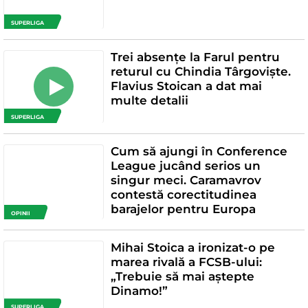
SUPERLIGA
Trei absențe la Farul pentru
returul cu Chindia Târgoviște.
Flavius Stoican a dat mai
multe detalii
SUPERLIGA
Cum să ajungi în Conference
League jucând serios un
singur meci. Caramavrov
contestă corectitudinea
barajelor pentru Europa
OPINII
Mihai Stoica a ironizat-o pe
marea rivală a FCSB-ului:
„Trebuie să mai aștepte
Dinamo!”
SUPERLIGA