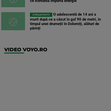
ce România importă energie
O adolescentă de 14 ani a
STIRILEPROTV
murit după ce a căzut în gol 90 de metri, în
timpul unei drumeții în Dolomiți, alături de
părinți
VIDEO VOYO.RO
UFC
(RO)
UFC
Fight
Night: