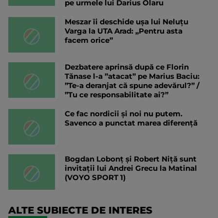
pe urmele lui Darius Olaru
Meszar îi deschide ușa lui Neluțu
Varga la UTA Arad: „Pentru asta
facem orice”
Dezbatere aprinsă după ce Florin
Tănase l-a ”atacat” pe Marius Baciu:
”Te-a deranjat că spune adevărul?” /
”Tu ce responsabilitate ai?”
Ce fac nordicii și noi nu putem.
Savenco a punctat marea diferență
Bogdan Lobonț și Robert Niță sunt
invitații lui Andrei Grecu la Matinal
(VOYO SPORT 1)
ALTE SUBIECTE DE INTERES