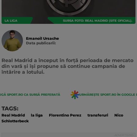
LA LIGA
SURSA FOTO: REAL MADRID (SITE OFICIAL).
Emanoil Ursache
Data publicarii:
Data
actualizarii:
Real Madrid a început în forță perioada de mercato
din vară și își propune să continue campania de
întărire a lotului.
GĂ SPORT.RO CA SURSĂ PREFERATĂ
URMĂREȘTE SPORT.RO ÎN GOOGLE 
TAGS:
Real Madrid
la liga
Florentino Perez
transferuri
Nico
Schlotterbeck