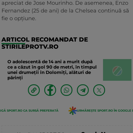
apreciat de Jose Mourinho. De asemenea, Enzo
Fernandez (25 de ani) de la Chelsea continuă să
fie o opțiune.
ARTICOL RECOMANDAT DE
STIRILEPROTV.RO
O adolescentă de 14 ani a murit după
ce a căzut în gol 90 de metri, în timpul
unei drumeții în Dolomiți, alături de
părinți
GĂ SPORT.RO CA SURSĂ PREFERATĂ
URMĂREȘTE SPORT.RO ÎN GOOGLE 