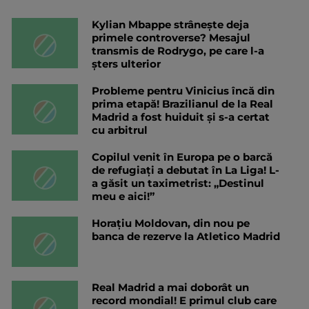
Kylian Mbappe strânește deja
primele controverse? Mesajul
transmis de Rodrygo, pe care l-a
șters ulterior
Probleme pentru Vinicius încă din
prima etapă! Brazilianul de la Real
Madrid a fost huiduit și s-a certat
cu arbitrul
Copilul venit în Europa pe o barcă
de refugiați a debutat în La Liga! L-
a găsit un taximetrist: „Destinul
meu e aici!”
Horațiu Moldovan, din nou pe
banca de rezerve la Atletico Madrid
Real Madrid a mai doborât un
record mondial! E primul club care