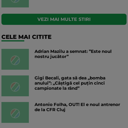
VEZI MAI MULTE STIRI
CELE MAI CITITE
Adrian Mazilu a semnat: ”Este noul
nostru jucător”
Gigi Becali, gata să dea „bomba
anului”: „Câștigă cel puțin cinci
campionate la rând”
Antonio Folha, OUT! El e noul antrenor
de la CFR Cluj