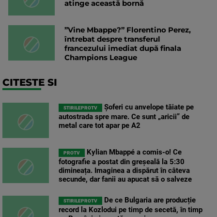
atinge această bornă
”Vine Mbappe?” Florentino Perez,
întrebat despre transferul
francezului imediat după finala
Champions League
CITESTE SI
Șoferi cu anvelope tăiate pe
STIRILEPROTV
autostrada spre mare. Ce sunt „aricii” de
metal care tot apar pe A2
Kylian Mbappé a comis-o! Ce
PROTV
fotografie a postat din greșeală la 5:30
dimineața. Imaginea a dispărut în câteva
secunde, dar fanii au apucat să o salveze
De ce Bulgaria are producție
STIRILEPROTV
record la Kozlodui pe timp de secetă, în timp