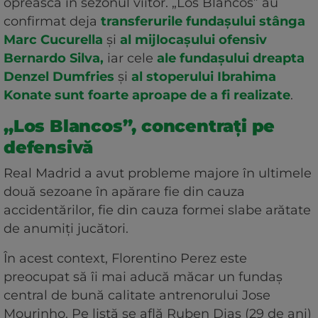
oprească în sezonul viitor. „Los Blancos” au
confirmat deja
transferurile fundașului stânga
Marc Cucurella
și
al mijlocașului ofensiv
Bernardo Silva,
iar cele
ale fundașului dreapta
Denzel Dumfries
și
al stoperului Ibrahima
Konate sunt foarte aproape de a fi realizate
.
„Los Blancos”, concentrați pe
defensivă
Real Madrid a avut probleme majore în ultimele
două sezoane în apărare fie din cauza
accidentărilor, fie din cauza formei slabe arătate
de anumiți jucători.
În acest context, Florentino Perez este
preocupat să îi mai aducă măcar un fundaș
central de bună calitate antrenorului Jose
Mourinho. Pe listă se află Ruben Dias (29 de ani)