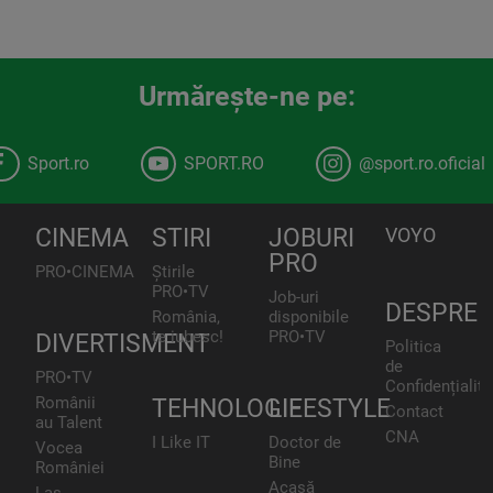
Urmăreşte-ne pe:
Sport.ro
SPORT.RO
@sport.ro.oficial
CINEMA
STIRI
JOBURI
VOYO
PRO
PRO•CINEMA
Știrile
PRO•TV
Job-uri
DESPRE
România,
disponibile
te iubesc!
PRO•TV
DIVERTISMENT
Politica
de
PRO•TV
Confidențialita
Românii
TEHNOLOGIE
LIFESTYLE
Contact
au Talent
CNA
I Like IT
Doctor de
Vocea
Bine
României
Acasă
Las