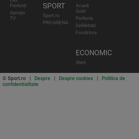
SPORT
Fierbinți
Acasă
Gold
Apropo
Sport.ro
TV
Perfecte
PRO•ARENA
DeBărbați
Foodstory
ECONOMIC
iBani
© Sport.ro |
Despre
|
Despre cookies
|
Politica de
confidentialitate
Don’t miss out on our news and
updates! Enable push
notifications
SUBSCRIBE
NOT NOW
UNSUBSCRIBE