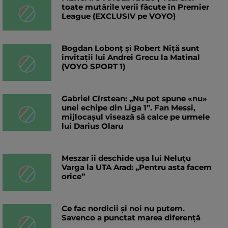
toate mutările verii făcute în Premier
League (EXCLUSIV pe VOYO)
Bogdan Lobonț și Robert Niță sunt
invitații lui Andrei Grecu la Matinal
(VOYO SPORT 1)
Gabriel Cîrstean: „Nu pot spune «nu»
unei echipe din Liga 1”. Fan Messi,
mijlocașul visează să calce pe urmele
lui Darius Olaru
Meszar îi deschide ușa lui Neluțu
Varga la UTA Arad: „Pentru asta facem
orice”
Ce fac nordicii și noi nu putem.
Savenco a punctat marea diferență