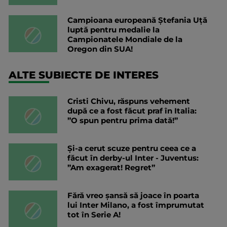
Campioana europeană Ștefania Uță
luptă pentru medalie la
Campionatele Mondiale de la
Oregon din SUA!
ALTE SUBIECTE DE INTERES
Cristi Chivu, răspuns vehement
după ce a fost făcut praf în Italia:
”O spun pentru prima dată!”
Și-a cerut scuze pentru ceea ce a
făcut în derby-ul Inter - Juventus:
”Am exagerat! Regret”
Fără vreo șansă să joace în poarta
lui Inter Milano, a fost împrumutat
tot în Serie A!