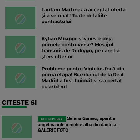
Lautaro Martinez a acceptat oferta
și a semnat! Toate detaliile
contractului
Kylian Mbappe strânește deja
primele controverse? Mesajul
transmis de Rodrygo, pe care l-a
șters ulterior
Probleme pentru Vinicius încă din
prima etapă! Brazilianul de la Real
Madrid a fost huiduit și s-a certat
cu arbitrul
CITESTE SI
Selena Gomez, apariție
STIRILEPROTV
angelică într-o rochie albă din dantelă |
GALERIE FOTO