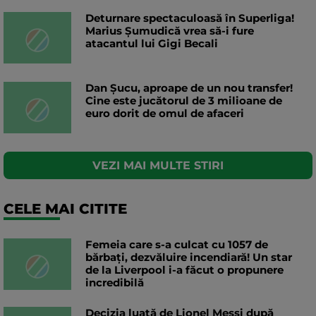
Deturnare spectaculoasă în Superliga!
Marius Șumudică vrea să-i fure
atacantul lui Gigi Becali
Dan Șucu, aproape de un nou transfer!
Cine este jucătorul de 3 milioane de
euro dorit de omul de afaceri
VEZI MAI MULTE STIRI
CELE MAI CITITE
Femeia care s-a culcat cu 1057 de
bărbați, dezvăluire incendiară! Un star
de la Liverpool i-a făcut o propunere
incredibilă
Decizia luată de Lionel Messi după