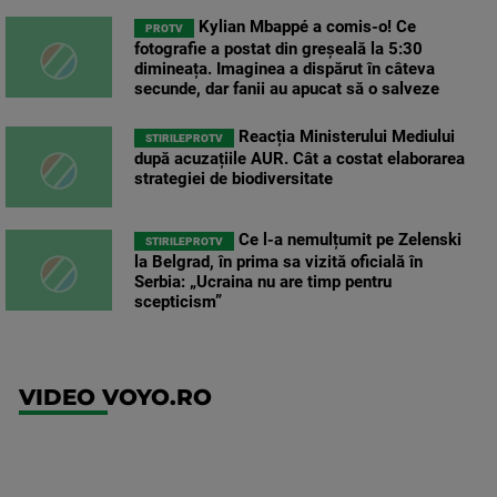
Kylian Mbappé a comis-o! Ce
PROTV
fotografie a postat din greșeală la 5:30
dimineața. Imaginea a dispărut în câteva
secunde, dar fanii au apucat să o salveze
Reacția Ministerului Mediului
STIRILEPROTV
după acuzațiile AUR. Cât a costat elaborarea
strategiei de biodiversitate
Ce l-a nemulțumit pe Zelenski
STIRILEPROTV
la Belgrad, în prima sa vizită oficială în
Serbia: „Ucraina nu are timp pentru
scepticism”
VIDEO VOYO.RO
UFC