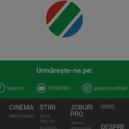
00:00
Urmăreşte-ne pe:
Sport.ro
SPORT.RO
@sport.ro.oficial
CINEMA
STIRI
JOBURI
VOYO
PRO
PRO•CINEMA
Știrile
PRO•TV
Job-uri
DESPRE
România,
disponibile