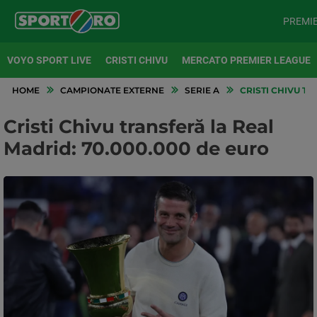
PREMI
VOYO SPORT LIVE
CRISTI CHIVU
MERCATO PREMIER LEAGUE
HOME
CAMPIONATE EXTERNE
SERIE A
CRISTI CHIVU TR
Cristi Chivu transferă la Real
Madrid: 70.000.000 de euro