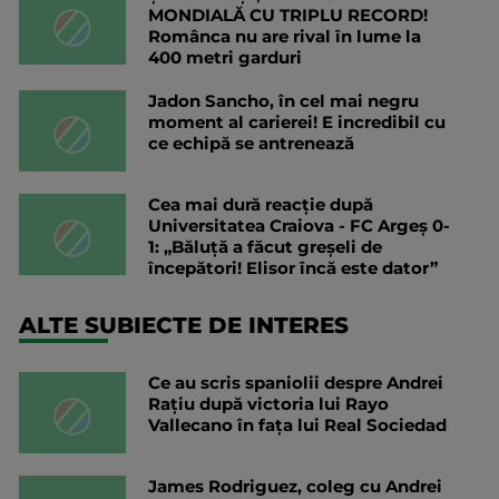
MONDIALĂ CU TRIPLU RECORD!
Românca nu are rival în lume la
400 metri garduri
Jadon Sancho, în cel mai negru
moment al carierei! E incredibil cu
ce echipă se antrenează
Cea mai dură reacție după
Universitatea Craiova - FC Argeș 0-
1: „Băluță a făcut greșeli de
începători! Elisor încă este dator”
ALTE SUBIECTE DE INTERES
Ce au scris spaniolii despre Andrei
Rațiu după victoria lui Rayo
Vallecano în fața lui Real Sociedad
James Rodriguez, coleg cu Andrei