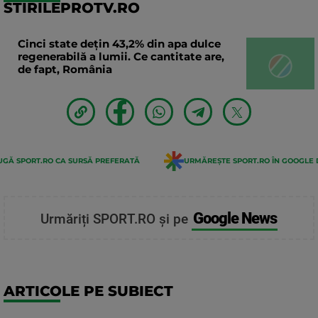
STIRILEPROTV.RO
Cinci state dețin 43,2% din apa dulce
regenerabilă a lumii. Ce cantitate are,
de fapt, România
GĂ SPORT.RO CA SURSĂ PREFERATĂ
URMĂREȘTE SPORT.RO ÎN GOOGLE 
Google News
Urmăriți SPORT.RO și pe
ARTICOLE PE SUBIECT