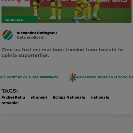
NATIONALA
Alexandru Hațieganu
Data publicarii:
Data
actualizarii:
Cine au fost cei mai buni tricolori luna trecută în
opinia suporterilor.
GĂ SPORT.RO CA SURSĂ PREFERATĂ
URMĂREȘTE SPORT.RO ÎN GOOGLE 
TAGS:
Andrei Ratiu
stranieri
Echipa Nationala
nationala
romaniei