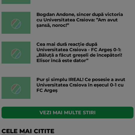
Bogdan Andone, sincer după victoria
cu Universitatea Craiova: ”Am avut
șansă, noroc!”
Cea mai dură reacție după
Universitatea Craiova - FC Argeș 0-1:
„Băluță a făcut greșeli de începători!
Elisor încă este dator”
Pur și simplu IREAL! Ce posesie a avut
Universitatea Craiova în eșecul 0-1 cu
FC Argeș
VEZI MAI MULTE STIRI
CELE MAI CITITE