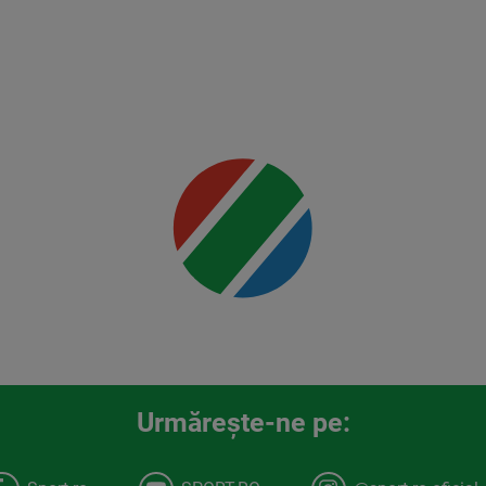
Rountree
Jr.
Mai multe
detalii
00:00
Urmăreşte-ne pe: