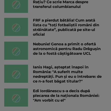
Rațiu? Ce scrie Marca despre
transferul columbianului
FRF a pierdut bătălia! Cum arată
lista cu ”toți fotbaliștii români din
străinătate”, publicată pe site-ul
oficial
Nebunie! Genoa a primit o ofertă
astronomică pentru Radu Drăgușin
de la o fostă câștigătoare UCL
Ianis Hagi, așteptat înapoi în
România: "A suferit multe
nedreptăți. Pun și eu o întrebare: de
ce n-a fost băgat titular?"
Edi Iordănescu s-a decis după
plecarea de la naționala României:
"Am vorbit cu el"