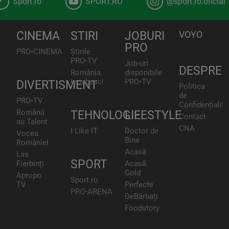
Sport.ro
SPORT.RO
@sport.ro.oficial
CINEMA
STIRI
JOBURI
VOYO
PRO
PRO•CINEMA
Știrile
PRO•TV
Job-uri
DESPRE
România,
disponibile
te iubesc!
PRO•TV
DIVERTISMENT
Politica
de
PRO•TV
Confidențialita
Românii
TEHNOLOGIE
LIFESTYLE
Contact
au Talent
CNA
I Like IT
Doctor de
Vocea
Bine
României
Acasă
Las
SPORT
Fierbinți
Acasă
Gold
Apropo
Sport.ro
TV
Perfecte
PRO•ARENA
DeBărbați
Foodstory