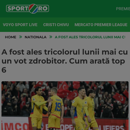
PREMI
VOYO SPORT LIVE
CRISTI CHIVU
MERCATO PREMIER LEAGUE
HOME
NATIONALA
A FOST ALES TRICOLORUL LUNII MAI CU
A fost ales tricolorul lunii mai cu
un vot zdrobitor. Cum arată top
6