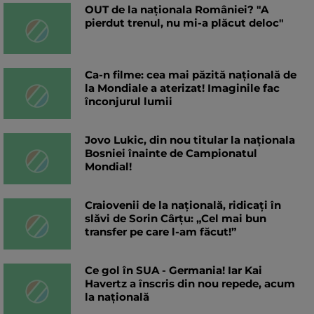
OUT de la naționala României? "A
pierdut trenul, nu mi-a plăcut deloc"
Ca-n filme: cea mai păzită națională de
la Mondiale a aterizat! Imaginile fac
înconjurul lumii
Jovo Lukic, din nou titular la naționala
Bosniei înainte de Campionatul
Mondial!
Craiovenii de la națională, ridicați în
slăvi de Sorin Cârțu: „Cel mai bun
transfer pe care l-am făcut!”
Ce gol în SUA - Germania! Iar Kai
Havertz a înscris din nou repede, acum
la națională