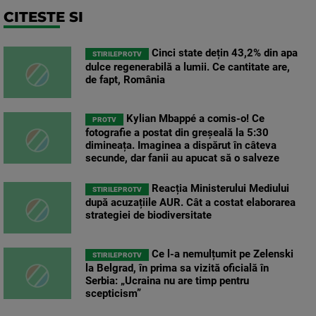
CITESTE SI
Cinci state dețin 43,2% din apa
STIRILEPROTV
dulce regenerabilă a lumii. Ce cantitate are,
de fapt, România
Kylian Mbappé a comis-o! Ce
PROTV
fotografie a postat din greșeală la 5:30
dimineața. Imaginea a dispărut în câteva
secunde, dar fanii au apucat să o salveze
Reacția Ministerului Mediului
STIRILEPROTV
după acuzațiile AUR. Cât a costat elaborarea
strategiei de biodiversitate
Ce l-a nemulțumit pe Zelenski
STIRILEPROTV
la Belgrad, în prima sa vizită oficială în
Serbia: „Ucraina nu are timp pentru
scepticism”