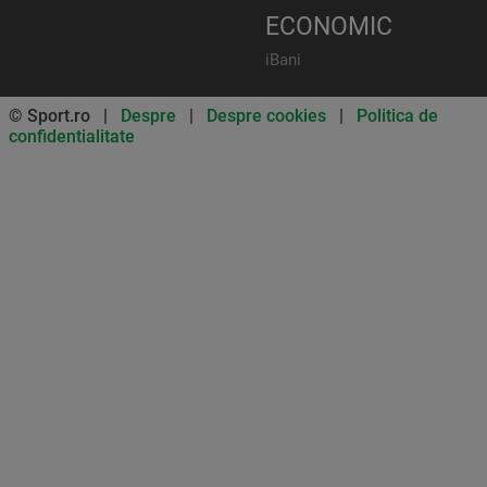
ECONOMIC
iBani
© Sport.ro |
Despre
|
Despre cookies
|
Politica de
confidentialitate
Don’t miss out on our news and
updates! Enable push
notifications
SUBSCRIBE
NOT NOW
UNSUBSCRIBE