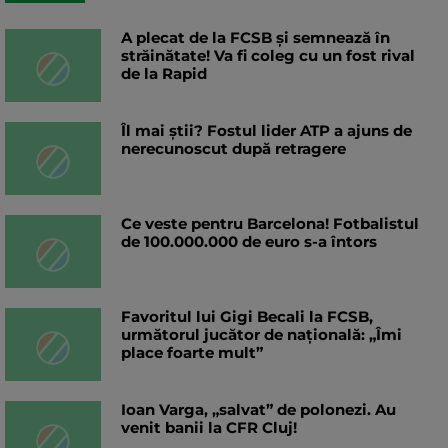
A plecat de la FCSB și semnează în
străinătate! Va fi coleg cu un fost rival
de la Rapid
Îl mai știi? Fostul lider ATP a ajuns de
nerecunoscut după retragere
Ce veste pentru Barcelona! Fotbalistul
de 100.000.000 de euro s-a întors
Favoritul lui Gigi Becali la FCSB,
următorul jucător de națională: „Îmi
place foarte mult”
Ioan Varga, „salvat” de polonezi. Au
venit banii la CFR Cluj!