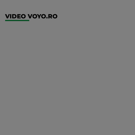
VIDEO VOYO.RO
UFC
(RO)
UFC
Fight
Night:
Gamrot
vs
Salkilld
Mai multe
UFC
detalii