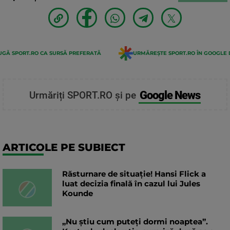
GĂ SPORT.RO CA SURSĂ PREFERATĂ
URMĂREȘTE SPORT.RO ÎN GOOGLE 
Google News
Urmăriți SPORT.RO și pe
ARTICOLE PE SUBIECT
Răsturnare de situație! Hansi Flick a
luat decizia finală în cazul lui Jules
Kounde
„Nu știu cum puteți dormi noaptea”.