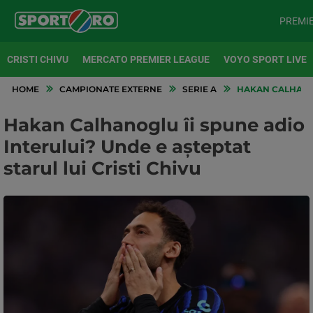
PREMI
CRISTI CHIVU
MERCATO PREMIER LEAGUE
VOYO SPORT LIVE
HOME
CAMPIONATE EXTERNE
SERIE A
HAKAN CALHANOGL
Hakan Calhanoglu îi spune adio
Interului? Unde e așteptat
starul lui Cristi Chivu