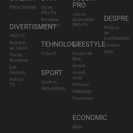
PRO
PRO•CINEMA
Știrile
PRO•TV
Job-uri
DESPRE
România,
disponibile
te iubesc!
PRO•TV
DIVERTISMENT
Politica
de
PRO•TV
Confidențialita
Românii
TEHNOLOGIE
LIFESTYLE
Contact
au Talent
CNA
I Like IT
Doctor de
Vocea
Bine
României
Acasă
Las
SPORT
Fierbinți
Acasă
Gold
Apropo
Sport.ro
TV
Perfecte
PRO•ARENA
DeBărbați
Foodstory
ECONOMIC
iBani