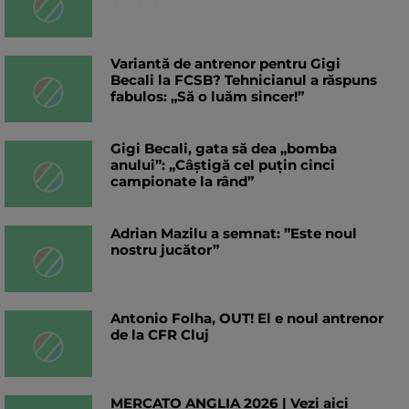
Variantă de antrenor pentru Gigi
Becali la FCSB? Tehnicianul a răspuns
fabulos: „Să o luăm sincer!”
Gigi Becali, gata să dea „bomba
anului”: „Câștigă cel puțin cinci
campionate la rând”
Adrian Mazilu a semnat: ”Este noul
nostru jucător”
Antonio Folha, OUT! El e noul antrenor
de la CFR Cluj
MERCATO ANGLIA 2026 | Vezi aici