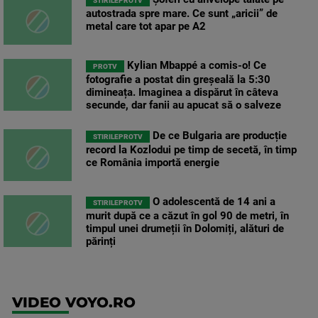
STIRILEPROTV
autostrada spre mare. Ce sunt „aricii” de
metal care tot apar pe A2
Kylian Mbappé a comis-o! Ce
PROTV
fotografie a postat din greșeală la 5:30
dimineața. Imaginea a dispărut în câteva
secunde, dar fanii au apucat să o salveze
De ce Bulgaria are producție
STIRILEPROTV
record la Kozlodui pe timp de secetă, în timp
ce România importă energie
O adolescentă de 14 ani a
STIRILEPROTV
murit după ce a căzut în gol 90 de metri, în
timpul unei drumeții în Dolomiți, alături de
părinți
VIDEO VOYO.RO