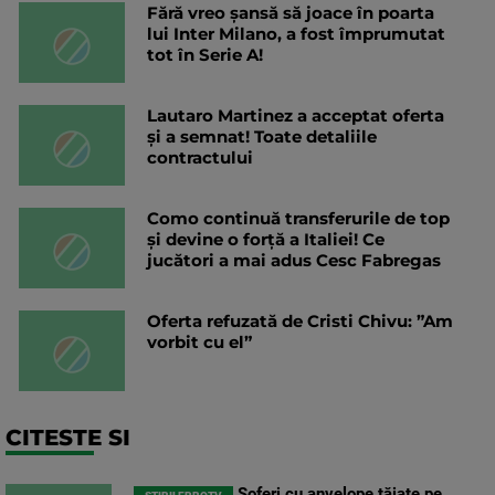
Fără vreo șansă să joace în poarta
lui Inter Milano, a fost împrumutat
tot în Serie A!
Lautaro Martinez a acceptat oferta
și a semnat! Toate detaliile
contractului
Como continuă transferurile de top
și devine o forță a Italiei! Ce
jucători a mai adus Cesc Fabregas
Oferta refuzată de Cristi Chivu: ”Am
vorbit cu el”
CITESTE SI
Șoferi cu anvelope tăiate pe