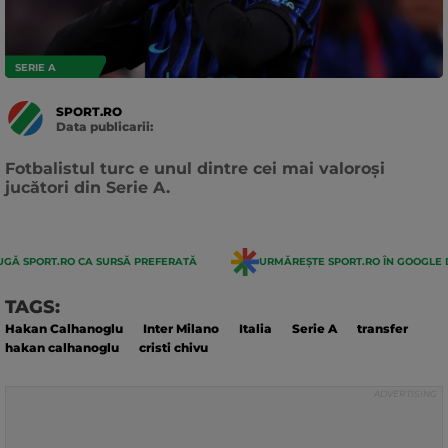
SERIE A
SPORT.RO
Data publicarii:
Data
actualizarii:
Fotbalistul turc e unul dintre cei mai valoroși
jucători din Serie A.
GĂ SPORT.RO CA SURSĂ PREFERATĂ
URMĂREȘTE SPORT.RO ÎN GOOGLE 
TAGS:
Hakan Calhanoglu
Inter Milano
Italia
Serie A
transfer
hakan calhanoglu
cristi chivu