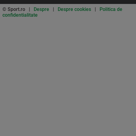
© Sport.ro |
Despre
|
Despre cookies
|
Politica de
confidentialitate
Don’t miss out on our news and
updates! Enable push
notifications
SUBSCRIBE
NOT NOW
UNSUBSCRIBE