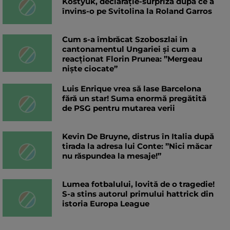
Kostyuk, declarație-surpriză după ce a
învins-o pe Svitolina la Roland Garros
Cum s-a îmbrăcat Szoboszlai în
cantonamentul Ungariei și cum a
reacționat Florin Prunea: ”Mergeau
niște ciocate”
Luis Enrique vrea să lase Barcelona
fără un star! Suma enormă pregătită
de PSG pentru mutarea verii
Kevin De Bruyne, distrus în Italia după
tirada la adresa lui Conte: ”Nici măcar
nu răspundea la mesaje!”
Lumea fotbalului, lovită de o tragedie!
S-a stins autorul primului hattrick din
istoria Europa League