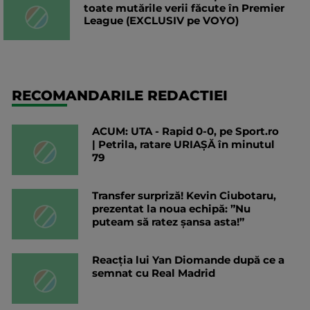
toate mutările verii făcute în Premier
League (EXCLUSIV pe VOYO)
RECOMANDARILE REDACTIEI
ACUM: UTA - Rapid 0-0, pe Sport.ro
| Petrila, ratare URIAȘĂ în minutul
79
Transfer surpriză! Kevin Ciubotaru,
prezentat la noua echipă: ”Nu
puteam să ratez șansa asta!”
Reacția lui Yan Diomande după ce a
semnat cu Real Madrid