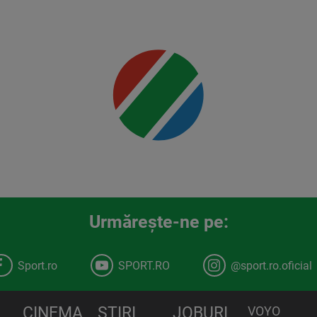
Urmăreşte-ne pe:
Sport.ro
SPORT.RO
@sport.ro.oficial
CINEMA
STIRI
JOBURI
VOYO