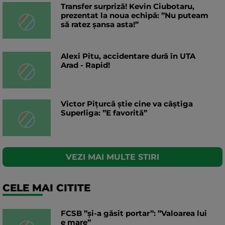
Transfer surpriză! Kevin Ciubotaru,
prezentat la noua echipă: ”Nu puteam
să ratez șansa asta!”
Alexi Pitu, accidentare dură în UTA
Arad - Rapid!
Victor Pițurcă știe cine va câștiga
Superliga: ”E favorită”
VEZI MAI MULTE STIRI
CELE MAI CITITE
FCSB ”și-a găsit portar”: ”Valoarea lui
e mare”