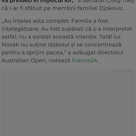
vă prindeți în mijlocul lor,”
a declarat Craig Tiley
că i-ar fi sfătuit pe membrii familiei Djokovic.
„Au înțeles asta complet. Familia a fost
înțelegătoare. Au fost supărați că s-a interpretat
astfel, nu a existat această intenție. Tatăl lui
Novak nu suține războiul și se concentrează
pentru a sprijini pacea,” a adăugat directorul
Australian Open, notează
France24
.