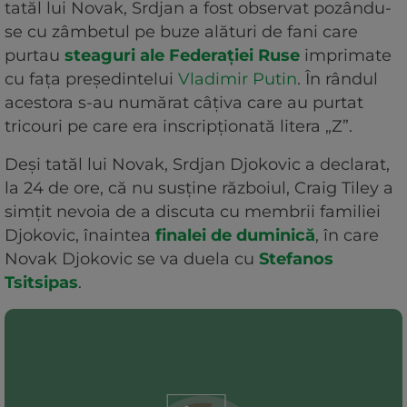
tatăl lui Novak, Srdjan a fost observat pozându-
se cu zâmbetul pe buze alături de fani care
purtau
steaguri ale Federației Ruse
imprimate
cu fața președintelui
Vladimir Putin
. În rândul
acestora s-au numărat câțiva care au purtat
tricouri pe care era inscripționată litera „Z”.
Deși tatăl lui Novak, Srdjan Djokovic a declarat,
la 24 de ore, că nu susține războiul, Craig Tiley a
simțit nevoia de a discuta cu membrii familiei
Djokovic, înaintea
finalei de duminică
, în care
Novak Djokovic se va duela cu
Stefanos
Tsitsipas
.