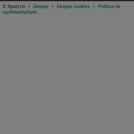
© Sport.ro |
Despre
|
Despre cookies
|
Politica de
confidentialitate
Don’t miss out on our news and
updates! Enable push
notifications
SUBSCRIBE
NOT NOW
UNSUBSCRIBE