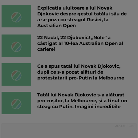
Explicația uluitoare a lui Novak
Djokovic despre gestul tatălui său de
a se poza cu steagul Rusiei, la
Australian Open
22 Nadal, 22 Djokovic! „Nole” a
câștigat al 10-lea Australian Open al
carierei
Ce a spus tatăl lui Novak Djokovic,
după ce s-a pozat alături de
protestatarii pro-Putin la Melbourne
Tatăl lui Novak Djokovic s-a alăturat
pro-rușilor, la Melbourne, și a ținut un
steag cu Putin. Imagini incredibile