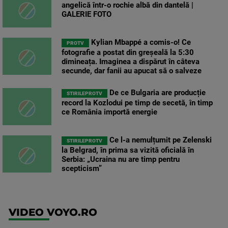
angelică într-o rochie albă din dantelă |
GALERIE FOTO
Kylian Mbappé a comis-o! Ce
PROTV
fotografie a postat din greșeală la 5:30
dimineața. Imaginea a dispărut în câteva
secunde, dar fanii au apucat să o salveze
De ce Bulgaria are producție
STIRILEPROTV
record la Kozlodui pe timp de secetă, în timp
ce România importă energie
Ce l-a nemulțumit pe Zelenski
STIRILEPROTV
la Belgrad, în prima sa vizită oficială în
Serbia: „Ucraina nu are timp pentru
scepticism”
VIDEO VOYO.RO