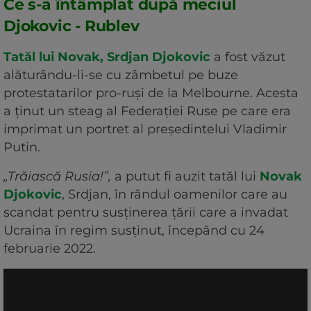
Ce s-a întâmplat după meciul
Djokovic - Rublev
Tatăl lui Novak, Srdjan Djokovic
a fost văzut
alăturându-li-se cu zâmbetul pe buze
protestatarilor pro-ruși de la Melbourne. Acesta
a ținut un steag al Federației Ruse pe care era
imprimat un portret al președintelui Vladimir
Putin.
„Trăiască Rusia!”,
a putut fi auzit tatăl lui
Novak
Djokovic
, Srdjan, în rândul oamenilor care au
scandat pentru susținerea țării care a invadat
Ucraina în regim susținut, începând cu 24
februarie 2022.