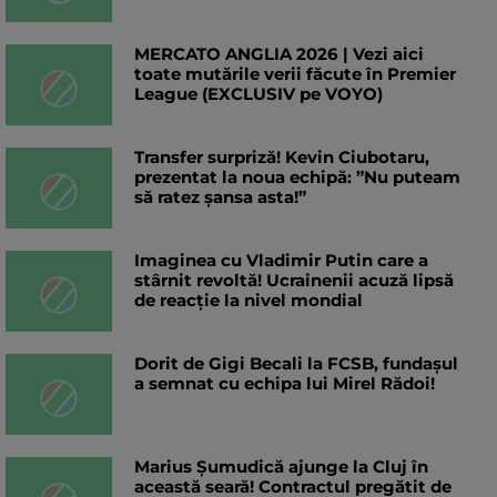
MERCATO ANGLIA 2026 | Vezi aici
toate mutările verii făcute în Premier
League (EXCLUSIV pe VOYO)
Transfer surpriză! Kevin Ciubotaru,
prezentat la noua echipă: ”Nu puteam
să ratez șansa asta!”
Imaginea cu Vladimir Putin care a
stârnit revoltă! Ucrainenii acuză lipsă
de reacție la nivel mondial
Dorit de Gigi Becali la FCSB, fundașul
a semnat cu echipa lui Mirel Rădoi!
Marius Șumudică ajunge la Cluj în
această seară! Contractul pregătit de