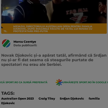
MESAJUL DIRECTORULUI AUSTRALIAN OPEN PENTRU FAMILIA
DJOKOVIC, DUPĂ IMAGINILE FĂCUTE DE TATĂL LUI NOVAK CU
TENIS
PROTESTATARII PRO-PUTIN
Marcu Czentye
Data publicarii:
Data
actualizarii:
Novak Djokovic și-a apărat tatăl, afirmând că Srdjan
nu și-ar fi dat seama că steagurile purtate de
spectatori nu erau ale Serbiei.
GĂ SPORT.RO CA SURSĂ PREFERATĂ
URMĂREȘTE SPORT.RO ÎN GOOGLE 
TAGS:
Australian Open 2023
Craig Tiley
Srdjan Djokovic
familia
Djokovic