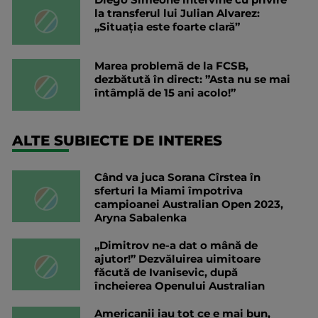
la transferul lui Julian Alvarez:
„Situația este foarte clară”
Marea problemă de la FCSB,
dezbătută în direct: ”Asta nu se mai
întâmplă de 15 ani acolo!”
ALTE SUBIECTE DE INTERES
Când va juca Sorana Cîrstea în
sferturi la Miami împotriva
campioanei Australian Open 2023,
Aryna Sabalenka
„Dimitrov ne-a dat o mână de
ajutor!” Dezvăluirea uimitoare
făcută de Ivanisevic, după
încheierea Openului Australian
Americanii iau tot ce e mai bun,