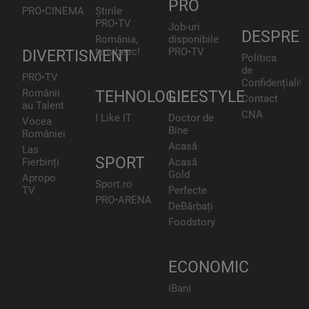
PRO
PRO•CINEMA
Știrile
PRO•TV
Job-uri
DESPRE
România,
disponibile
te iubesc!
PRO•TV
DIVERTISMENT
Politica
de
PRO•TV
Confidențialita
Românii
TEHNOLOGIE
LIFESTYLE
Contact
au Talent
CNA
I Like IT
Doctor de
Vocea
Bine
României
Acasă
Las
SPORT
Fierbinți
Acasă
Gold
Apropo
Sport.ro
TV
Perfecte
PRO•ARENA
DeBărbați
Foodstory
ECONOMIC
iBani