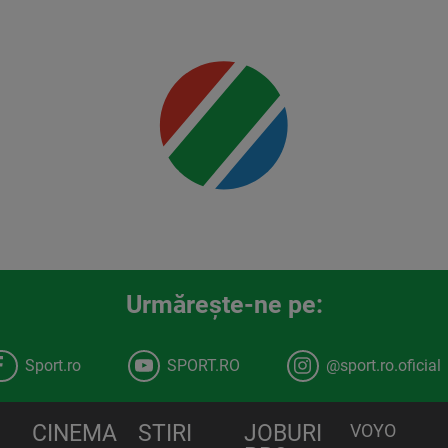
Mai multe
detalii
00:00
Urmăreşte-ne pe:
Sport.ro
SPORT.RO
@sport.ro.oficial
CINEMA
STIRI
JOBURI
VOYO