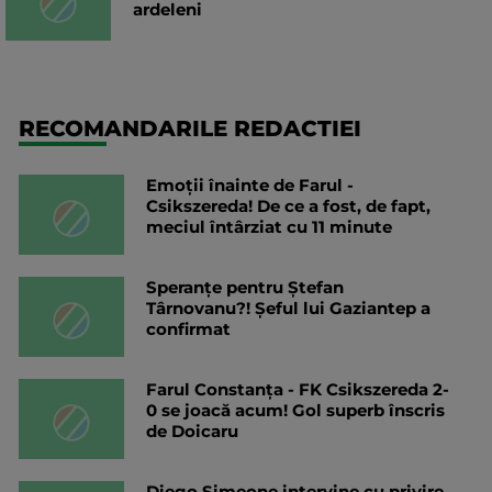
ardeleni
RECOMANDARILE REDACTIEI
Emoții înainte de Farul -
Csikszereda! De ce a fost, de fapt,
meciul întârziat cu 11 minute
Speranțe pentru Ștefan
Târnovanu?! Șeful lui Gaziantep a
confirmat
Farul Constanța - FK Csikszereda 2-
0 se joacă acum! Gol superb înscris
de Doicaru
Diego Simeone intervine cu privire