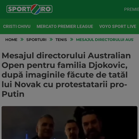
PREMI
CRISTI CHIVU
MERCATO PREMIER LEAGUE
VOYO SPORT LIVE
HOME
SPORTURI
TENIS
MESAJUL DIRECTORULUI AUSTRA
Mesajul directorului Australian
Open pentru familia Djokovic,
după imaginile făcute de tatăl
lui Novak cu protestatarii pro-
Putin