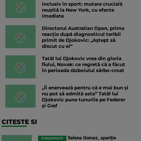
inclusiv în sport: mutare crucială
reușită la New York, cu efecte
imediate
Directorul Australian Open, prima
reacție după diagnosticul teribil
primit de Djokovic: „Aștept să
discut cu el“
Tatăl lui Djokovic vrea din gloria
fiului, Novak: ce regretă că a făcut
în perioada războiului sârbo-croat
„Îi enervează pentru că e mai bun și
nu pot să admită asta” Tatăl lui
Djokovic pune tunurile pe Federer
și Graf
CITESTE SI
Selena Gomez, apariție
STIRILEPROTV