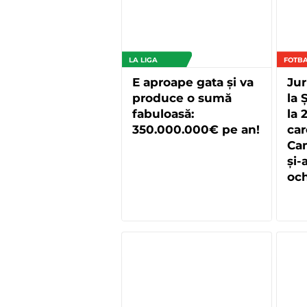
LA LIGA
FOTBA
E aproape gata și va
Jur
produce o sumă
la 
fabuloasă:
la 
350.000.000€ pe an!
car
Cam
și-
och
mul
Ba