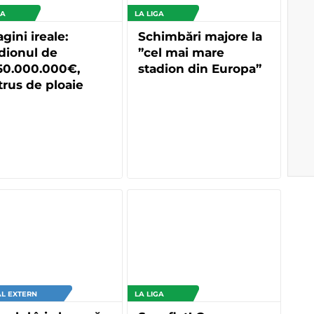
GA
LA LIGA
gini ireale:
Schimbări majore la
dionul de
”cel mai mare
50.000.000€,
stadion din Europa”
trus de ploaie
L EXTERN
LA LIGA