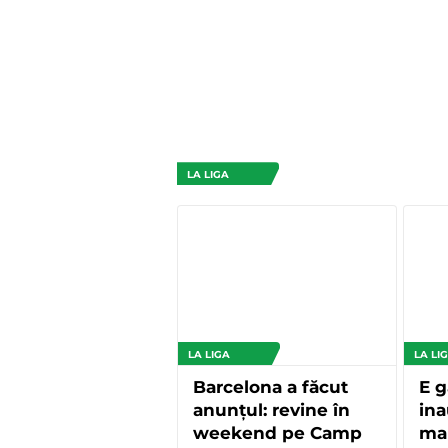
LA LIGA
LA LIGA
LA LI
Barcelona a făcut
E g
anunțul: revine în
ina
weekend pe Camp
mar