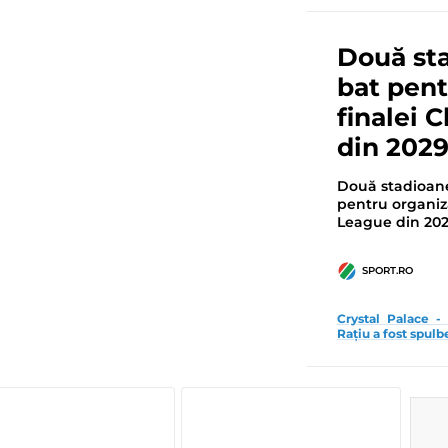
Două sta
bat pent
finalei
din 202
Două stadioane
pentru organiz
League din 202
SPORT.RO
Crystal Palace - 
Rațiu a fost spulb