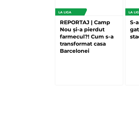
LA LIGA
LA LI
REPORTAJ | Camp
S-a
Nou și-a pierdut
gat
farmecul?! Cum s-a
sta
transformat casa
Barcelonei