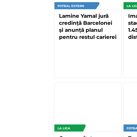
FOTBAL EXTERN
LA LI
Lamine Yamal jură
Ima
credință Barcelonei
sta
și anunță planul
1.4
pentru restul carierei
dis
LA LIGA
FOTBA