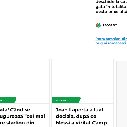
deschide la cap
gata în totalita
peste orice alt
SPORT.RO
Patru stranieri di
origini românești 
GA
LA LIGA
ata! Când se
Joan Laporta a luat
ugurează ”cel mai
decizia, după ce
e stadion din
Messi a vizitat Camp