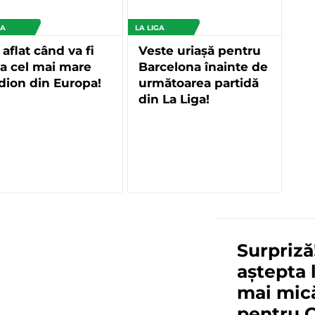
GA
LA LIGA
 aflat când va fi
Veste uriașă pentru
a cel mai mare
Barcelona înainte de
dion din Europa!
următoarea partidă
din La Liga!
Surpriză
aștepta 
mai mică
pentru 