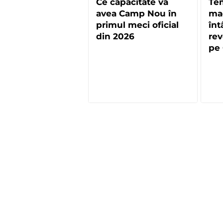
Ce capacitate va
Tem
avea Camp Nou în
mae
primul meci oficial
înt
din 2026
rev
pe