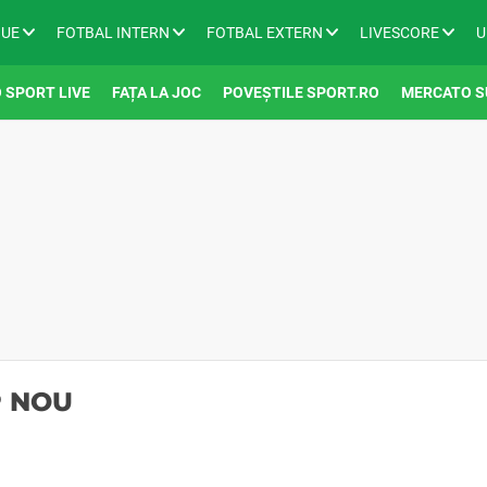
GUE
FOTBAL INTERN
FOTBAL EXTERN
LIVESCORE
U
 SPORT LIVE
FAȚA LA JOC
POVEȘTILE SPORT.RO
MERCATO S
P NOU