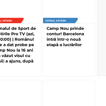
L INTERN
FOTBAL EXTERN
nalul de Sport de
Camp Nou prinde
Știrile Pro TV (azi,
contur! Barcelona
20:00) | Românul
intră într-o nouă
e a dat probe pe
etapă a lucrărilor
p Nou la 16 ani
a văzut visul cu
ii: a ajuns, după
ți ani, la
rcelona