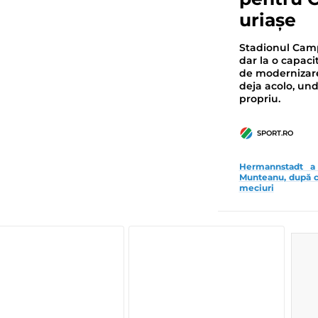
uriașe
Stadionul Camp
dar la o capaci
de modernizare
deja acolo, un
propriu.
SPORT.RO
Hermannstadt a
Munteanu, după ce
meciuri