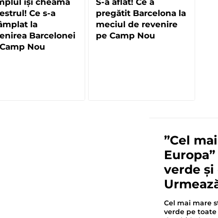
plul își cheamă
S-a aflat! Ce a
strul! Ce s-a
pregătit Barcelona la
âmplat la
meciul de revenire
enirea Barcelonei
pe Camp Nou
 Camp Nou
”Cel mai
Europa” 
verde și
Urmează
Cel mai mare s
verde pe toate