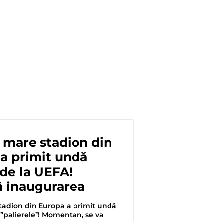
 mare stadion din
a primit undă
 de la UEFA!
 inaugurarea
tadion din Europa a primit undă
 ”palierele”! Momentan, se va