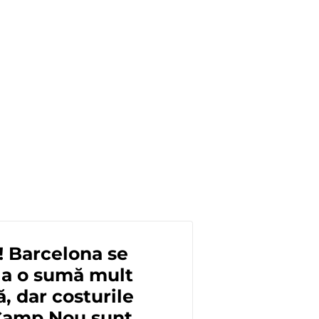
! Barcelona se
la o sumă mult
, dar costurile
Camp Nou sunt