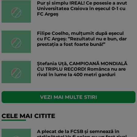
Pur și simplu IREAL! Ce posesie a avut
Universitatea Craiova în eșecul 0-1 cu
FC Argeș
Filipe Coelho, mulțumit după eșecul
cu FC Argeș: ”Rezultatul nu e bun, dar
prestația a fost foarte bună!”
Ștefania Uță, CAMPIOANĂ MONDIALĂ
CU TRIPLU RECORD! Românca nu are
rival în lume la 400 metri garduri
VEZI MAI MULTE STIRI
CELE MAI CITITE
A plecat de la FCSB și semnează în
străinătate! Va fi coleg cu un fost rival