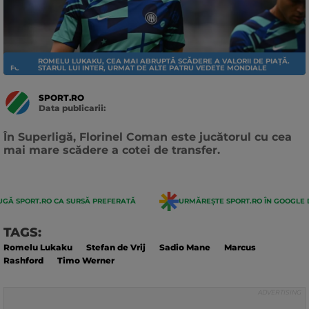
ROMELU LUKAKU, CEA MAI ABRUPTĂ SCĂDERE A VALORII DE PIAȚĂ.
FOTBAL EXTERN
STARUL LUI INTER, URMAT DE ALTE PATRU VEDETE MONDIALE
SPORT.RO
Data publicarii:
Data
actualizarii:
În Superligă, Florinel Coman este jucătorul cu cea
mai mare scădere a cotei de transfer.
GĂ SPORT.RO CA SURSĂ PREFERATĂ
URMĂREȘTE SPORT.RO ÎN GOOGLE 
TAGS:
Romelu Lukaku
Stefan de Vrij
Sadio Mane
Marcus
Rashford
Timo Werner