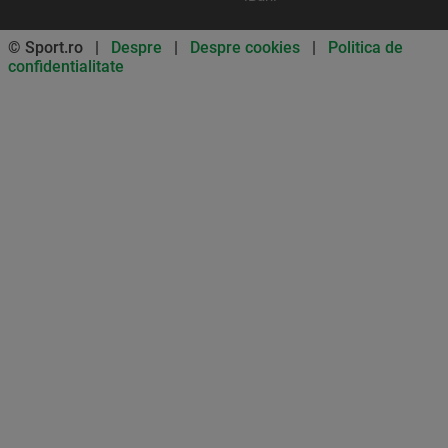
© Sport.ro |
Despre
|
Despre cookies
|
Politica de
confidentialitate
Don’t miss out on our news and
updates! Enable push
notifications
SUBSCRIBE
NOT NOW
UNSUBSCRIBE