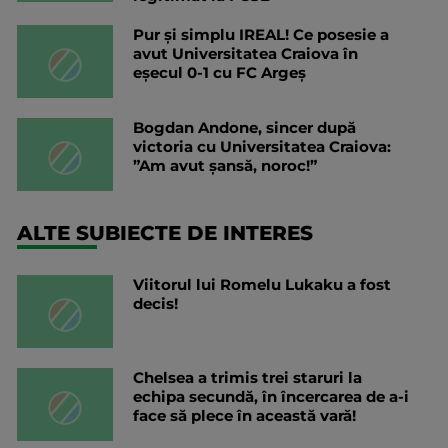
Pur și simplu IREAL! Ce posesie a
avut Universitatea Craiova în
eșecul 0-1 cu FC Argeș
Bogdan Andone, sincer după
victoria cu Universitatea Craiova:
”Am avut șansă, noroc!”
ALTE SUBIECTE DE INTERES
Viitorul lui Romelu Lukaku a fost
decis!
Chelsea a trimis trei staruri la
echipa secundă, în încercarea de a-i
face să plece în această vară!