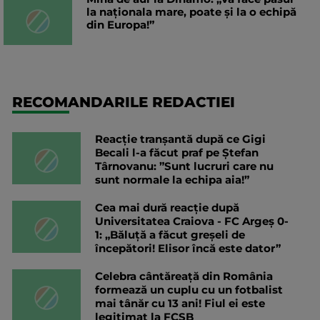
la naționala mare, poate și la o echipă
din Europa!”
RECOMANDARILE REDACTIEI
Reacție tranșantă după ce Gigi
Becali l-a făcut praf pe Ștefan
Târnovanu: ”Sunt lucruri care nu
sunt normale la echipa aia!”
Cea mai dură reacție după
Universitatea Craiova - FC Argeș 0-
1: „Băluță a făcut greșeli de
începători! Elisor încă este dator”
Celebra cântăreață din România
formează un cuplu cu un fotbalist
mai tânăr cu 13 ani! Fiul ei este
legitimat la FCSB