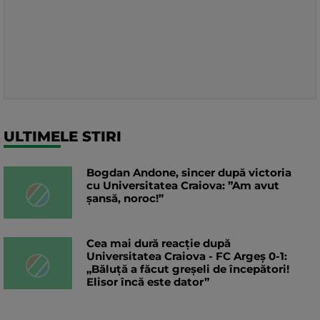
ULTIMELE STIRI
Bogdan Andone, sincer după victoria
cu Universitatea Craiova: ”Am avut
șansă, noroc!”
Cea mai dură reacție după
Universitatea Craiova - FC Argeș 0-1:
„Băluță a făcut greșeli de începători!
Elisor încă este dator”