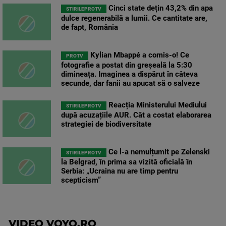
Cinci state dețin 43,2% din apa
STIRILEPROTV
dulce regenerabilă a lumii. Ce cantitate are,
de fapt, România
Kylian Mbappé a comis-o! Ce
PROTV
fotografie a postat din greșeală la 5:30
dimineața. Imaginea a dispărut în câteva
secunde, dar fanii au apucat să o salveze
Reacția Ministerului Mediului
STIRILEPROTV
după acuzațiile AUR. Cât a costat elaborarea
strategiei de biodiversitate
Ce l-a nemulțumit pe Zelenski
STIRILEPROTV
la Belgrad, în prima sa vizită oficială în
Serbia: „Ucraina nu are timp pentru
scepticism”
VIDEO VOYO.RO