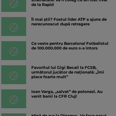
de la Rapid
Îl mai știi? Fostul lider ATP a ajuns de
nerecunoscut după retragere
Ce veste pentru Barcelona! Fotbalistul
de 100.000.000 de euro s-a întors
Favoritul lui Gigi Becali la FCSB,
următorul jucător de națională: „Îmi
place foarte mult”
Ioan Varga, „salvat” de polonezi. Au
venit banii la CFR Cluj!
Mină de aur la Dinamo: „Va face pasul