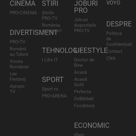
CINEMA
STIRI
JOBURI
VOYO
PRO
PRO•CINEMA
Știrile
PRO•TV
Job-uri
DESPRE
România,
disponibile
te iubesc!
PRO•TV
DIVERTISMENT
Politica
de
PRO•TV
Confidențialita
Românii
TEHNOLOGIE
LIFESTYLE
Contact
au Talent
CNA
I Like IT
Doctor de
Vocea
Bine
României
Acasă
Las
SPORT
Fierbinți
Acasă
Gold
Apropo
Sport.ro
TV
Perfecte
PRO•ARENA
DeBărbați
Foodstory
ECONOMIC
iBani