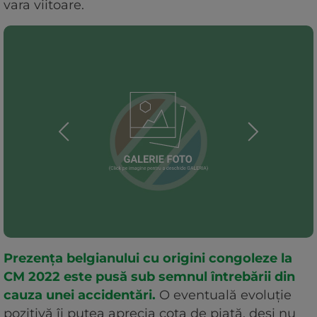
vara viitoare.
Prezența belgianului cu origini congoleze la
CM 2022 este pusă sub semnul întrebării din
cauza unei accidentări.
O eventuală evoluție
pozitivă îi putea aprecia cota de piață, deși nu