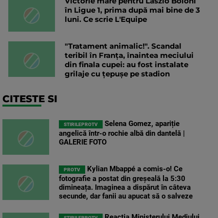
Victorie mare pentru Laszlo Boloni
în Ligue 1, prima după mai bine de 3
luni. Ce scrie L'Equipe
"Tratament animalic!". Scandal
teribil în Franța, înaintea meciului
din finala cupei: au fost instalate
grilaje cu țepușe pe stadion
CITESTE SI
Selena Gomez, apariție
STIRILEPROTV
angelică într-o rochie albă din dantelă |
GALERIE FOTO
Kylian Mbappé a comis-o! Ce
PROTV
fotografie a postat din greșeală la 5:30
dimineața. Imaginea a dispărut în câteva
secunde, dar fanii au apucat să o salveze
Reacția Ministerului Mediului
STIRILEPROTV