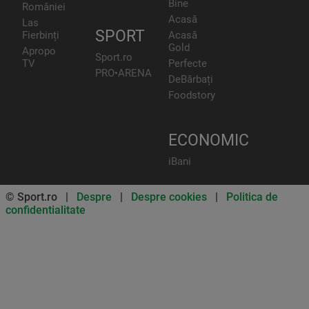
Bine
României
Acasă
Las
SPORT
Fierbinți
Acasă
Gold
Apropo
Sport.ro
TV
Perfecte
PRO•ARENA
DeBărbați
Foodstory
ECONOMIC
iBani
© Sport.ro |
Despre
|
Despre cookies
|
Politica de
confidentialitate
Don’t miss out on our news and
updates! Enable push
notifications
SUBSCRIBE
NOT NOW