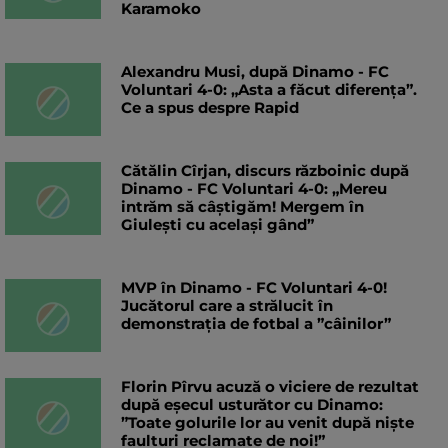
Karamoko
Alexandru Musi, după Dinamo - FC
Voluntari 4-0: „Asta a făcut diferența”.
Ce a spus despre Rapid
Cătălin Cîrjan, discurs războinic după
Dinamo - FC Voluntari 4-0: „Mereu
intrăm să câștigăm! Mergem în
Giulești cu același gând”
MVP în Dinamo - FC Voluntari 4-0!
Jucătorul care a strălucit în
demonstrația de fotbal a ”câinilor”
Florin Pîrvu acuză o viciere de rezultat
după eșecul usturător cu Dinamo:
”Toate golurile lor au venit după niște
faulturi reclamate de noi!”