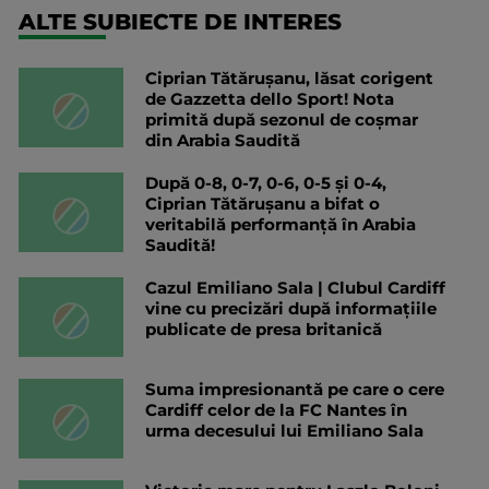
ALTE SUBIECTE DE INTERES
Ciprian Tătărușanu, lăsat corigent
de Gazzetta dello Sport! Nota
primită după sezonul de coșmar
din Arabia Saudită
După 0-8, 0-7, 0-6, 0-5 și 0-4,
Ciprian Tătărușanu a bifat o
veritabilă performanță în Arabia
Saudită!
Cazul Emiliano Sala | Clubul Cardiff
vine cu precizări după informațiile
publicate de presa britanică
Suma impresionantă pe care o cere
Cardiff celor de la FC Nantes în
urma decesului lui Emiliano Sala