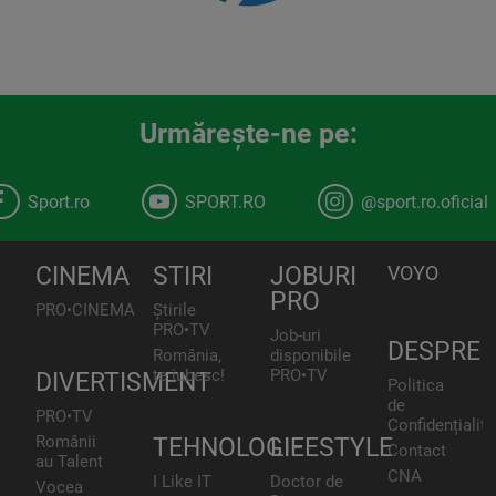
Urmăreşte-ne pe:
Sport.ro
SPORT.RO
@sport.ro.oficial
CINEMA
STIRI
JOBURI
VOYO
PRO
PRO•CINEMA
Știrile
PRO•TV
Job-uri
DESPRE
România,
disponibile
te iubesc!
PRO•TV
DIVERTISMENT
Politica
de
PRO•TV
Confidențialita
Românii
TEHNOLOGIE
LIFESTYLE
Contact
au Talent
CNA
I Like IT
Doctor de
Vocea