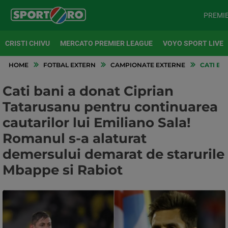
PREMI
CRISTI CHIVU
MERCATO PREMIER LEAGUE
VOYO SPORT LIVE
HOME
FOTBAL EXTERN
CAMPIONATE EXTERNE
CATI BA
Cati bani a donat Ciprian
Tatarusanu pentru continuarea
cautarilor lui Emiliano Sala!
Romanul s-a alaturat
demersului demarat de starurile
Mbappe si Rabiot