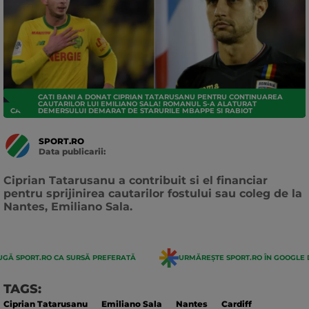
CATI BANI A DONAT CIPRIAN TATARUSANU PENTRU CONTINUAREA
CAUTARILOR LUI EMILIANO SALA! ROMANUL S-A ALATURAT
CAMPIONATE EXTERNE
DEMERSULUI DEMARAT DE STARURILE MBAPPE SI RABIOT
SPORT.RO
Data publicarii:
Data
actualizarii:
Ciprian Tatarusanu a contribuit si el financiar
pentru sprijinirea cautarilor fostului sau coleg de la
Nantes, Emiliano Sala.
GĂ SPORT.RO CA SURSĂ PREFERATĂ
URMĂREȘTE SPORT.RO ÎN GOOGLE 
TAGS:
Ciprian Tatarusanu
Emiliano Sala
Nantes
Cardiff