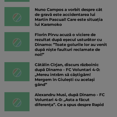
Nuno Campos a vorbit despre cât
de gravă este accidentarea lui
Martin Pascual! Care este situația
lui Karamoko
Florin Pîrvu acuză o viciere de
rezultat după eșecul usturător cu
Dinamo: ”Toate golurile lor au venit
după niște faulturi reclamate de
noi!”
Cătălin Cîrjan, discurs războinic
după Dinamo - FC Voluntari 4-0:
„Mereu intrăm să câștigăm!
Mergem în Giulești cu același
gând”
Alexandru Musi, după Dinamo - FC
Voluntari 4-0: „Asta a făcut
diferența”. Ce a spus despre Rapid