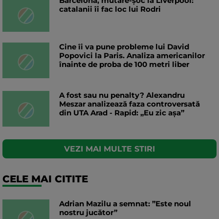
Barcelona, mutare-șoc la Liverpool:
catalanii îi fac loc lui Rodri
Cine îi va pune probleme lui David
Popovici la Paris. Analiza americanilor
înainte de proba de 100 metri liber
A fost sau nu penalty? Alexandru
Meszar analizează faza controversată
din UTA Arad - Rapid: „Eu zic așa”
VEZI MAI MULTE STIRI
CELE MAI CITITE
Adrian Mazilu a semnat: ”Este noul
nostru jucător”