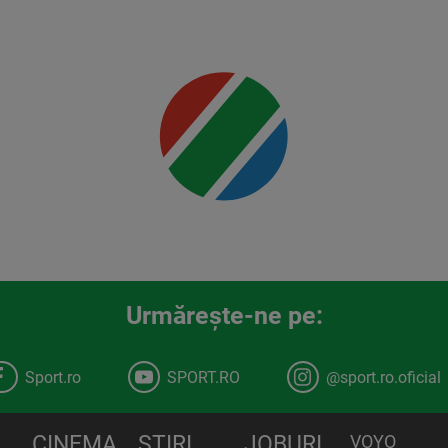
Mai multe
detalii
00:00
Urmăreşte-ne pe:
Sport.ro
SPORT.RO
@sport.ro.oficial
CINEMA
STIRI
JOBURI
VOYO