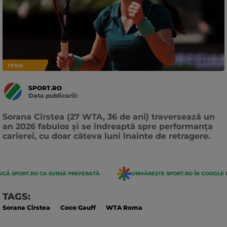
TENIS
SPORT.RO
Data publicarii:
Data
actualizarii:
Sorana Cîrstea (27 WTA, 36 de ani) traversează un
an 2026 fabulos și se îndreaptă spre performanța
carierei, cu doar câteva luni înainte de retragere.
GĂ SPORT.RO CA SURSĂ PREFERATĂ
URMĂREȘTE SPORT.RO ÎN GOOGLE 
TAGS:
Sorana Cirstea
Coco Gauff
WTA Roma