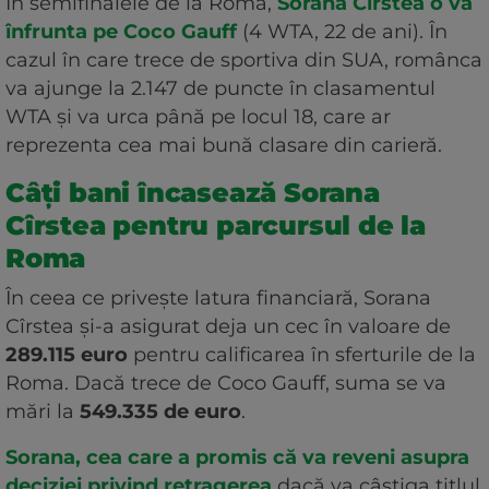
În semifinalele de la Roma,
Sorana Cîrstea o va
înfrunta pe Coco Gauff
(4 WTA, 22 de ani). În
cazul în care trece de sportiva din SUA, românca
va ajunge la 2.147 de puncte în clasamentul
WTA și va urca până pe locul 18, care ar
reprezenta cea mai bună clasare din carieră.
Câți bani încasează Sorana
Cîrstea pentru parcursul de la
Roma
În ceea ce privește latura financiară, Sorana
Cîrstea și-a asigurat deja un cec în valoare de
289.115 euro
pentru calificarea în sferturile de la
Roma. Dacă trece de Coco Gauff, suma se va
mări la
549.335 de euro
.
Sorana, cea care a promis că va reveni asupra
deciziei privind retragerea
dacă va câștiga titlul