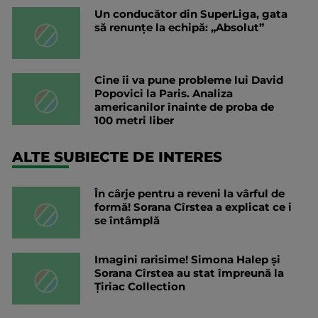
Un conducător din SuperLiga, gata
să renunțe la echipă: „Absolut”
Cine îi va pune probleme lui David
Popovici la Paris. Analiza
americanilor înainte de proba de
100 metri liber
ALTE SUBIECTE DE INTERES
În cârje pentru a reveni la vârful de
formă! Sorana Cîrstea a explicat ce i
se întâmplă
Imagini rarisime! Simona Halep și
Sorana Cîrstea au stat împreună la
Țiriac Collection