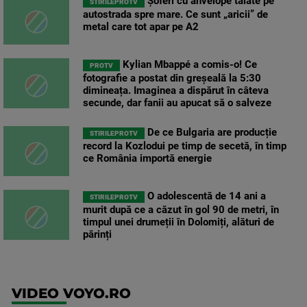
Șoferi cu anvelope tăiate pe
STIRILEPROTV
autostrada spre mare. Ce sunt „aricii” de
metal care tot apar pe A2
Kylian Mbappé a comis-o! Ce
PROTV
fotografie a postat din greșeală la 5:30
dimineața. Imaginea a dispărut în câteva
secunde, dar fanii au apucat să o salveze
De ce Bulgaria are producție
STIRILEPROTV
record la Kozlodui pe timp de secetă, în timp
ce România importă energie
O adolescentă de 14 ani a
STIRILEPROTV
murit după ce a căzut în gol 90 de metri, în
timpul unei drumeții în Dolomiți, alături de
părinți
VIDEO VOYO.RO