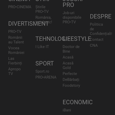
PRO
PRO•CINEMA
Știrile
PRO•TV
Job-uri
DESPRE
România,
disponibile
te iubesc!
PRO•TV
DIVERTISMENT
Politica
de
PRO•TV
Confidențialita
Românii
TEHNOLOGIE
LIFESTYLE
Contact
au Talent
CNA
I Like IT
Doctor de
Vocea
Bine
României
Acasă
Las
SPORT
Fierbinți
Acasă
Gold
Apropo
Sport.ro
TV
Perfecte
PRO•ARENA
DeBărbați
Foodstory
ECONOMIC
iBani