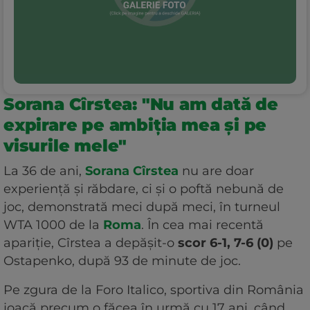
Sorana Cîrstea: "Nu am dată de
expirare pe ambiția mea și pe
visurile mele"
La 36 de ani,
Sorana Cîrstea
nu are doar
experiență și răbdare, ci și o poftă nebună de
joc, demonstrată meci după meci, în turneul
WTA 1000 de la
Roma
. În cea mai recentă
apariție, Cîrstea a depășit-o
scor 6-1, 7-6 (0)
pe
Ostapenko, după 93 de minute de joc.
Pe zgura de la Foro Italico, sportiva din România
joacă precum o făcea în urmă cu 17 ani, când