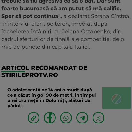
trebuie să fiu agresivă ca să o bat. Dar sunt
foarte bucuroasă că am putut să mă calific.
Sper să pot continua",
a declarat Sorana Cîrstea,
în interviul oferit pe teren, imediat după
încheierea întâlnirii cu Jelena Ostapenko, din
cadrul sferturilor de finală ale competiției de o
mie de puncte din capitala Italiei.
ARTICOL RECOMANDAT DE
STIRILEPROTV.RO
O adolescentă de 14 ani a murit după
ce a căzut în gol 90 de metri, în timpul
unei drumeții în Dolomiți, alături de
părinți