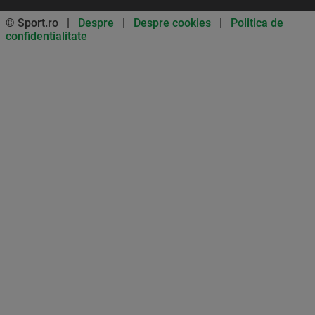
© Sport.ro |
Despre
|
Despre cookies
|
Politica de
confidentialitate
Don’t miss out on our news and
updates! Enable push
notifications
SUBSCRIBE
NOT NOW
UNSUBSCRIBE