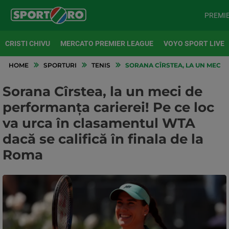
PREMI
CRISTI CHIVU
MERCATO PREMIER LEAGUE
VOYO SPORT LIVE
HOME
SPORTURI
TENIS
SORANA CÎRSTEA, LA UN MECI 
Sorana Cîrstea, la un meci de
performanța carierei! Pe ce loc
va urca în clasamentul WTA
dacă se califică în finala de la
Roma