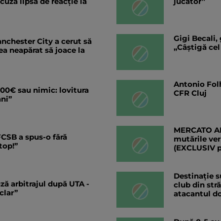
cuză lipsă de reacție la
jucător”
Gigi Becali,
nchester City a cerut să
„Câștigă cel
rea neapărat să joace la
Antonio Folh
000€ sau nimic: lovitura
CFR Cluj
ni”
MERCATO ANG
 FCSB a spus-o fără
mutările ver
top!”
(EXCLUSIV 
Destinație s
ză arbitrajul după UTA -
club din str
clar”
atacantul do