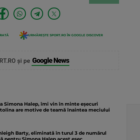
ERATĂ
URMĂREȘTE SPORT.RO ÎN GOOGLE DISCOVER
Google News
RT.RO și pe
 Simona Halep, îmi vin în minte eșecuri
itolina are motive de teamă înaintea meciului
leigh Barty, eliminată în turul 3 de numărul
ă pentru Simona Halep acest eșec