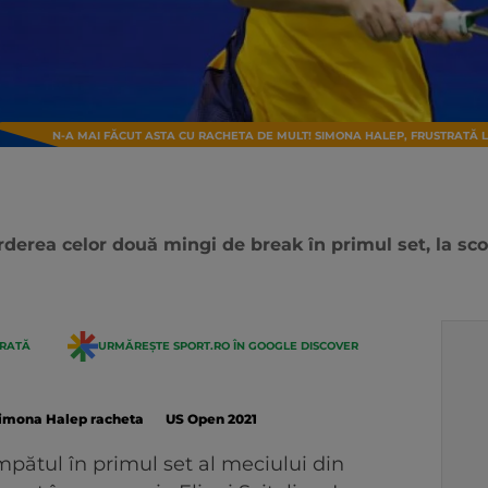
N-A MAI FĂCUT ASTA CU RACHETA DE MULT! SIMONA HALEP, FRUSTRATĂ L
erea celor două mingi de break în primul set, la scoru
ERATĂ
URMĂREȘTE SPORT.RO ÎN GOOGLE DISCOVER
imona Halep racheta
US Open 2021
mpătul în primul set al meciului din