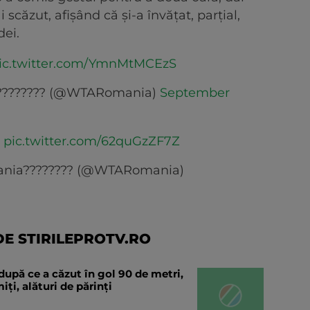
scăzut, afișând că și-a învățat, parțial,
dei.
ic.twitter.com/YmnMtMCEzS
???????? (@WTARomania)
September
?
pic.twitter.com/62quGzZF7Z
ania???????? (@WTARomania)
E STIRILEPROTV.RO
după ce a căzut în gol 90 de metri,
ți, alături de părinți