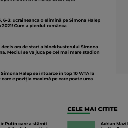
-3, 6-3: ucraineanca o elimină pe Simona Halep
n 2021! Cum a pierdut românca
u decis ora de start a blockbusterului Simona
ina. Meciul se va juca pe cel mai mare stadion
i! Simona Halep se întoarce în top 10 WTA la
 care e poziția maximă pe care poate urca
CELE MAI CITITE
r Putin care a stârnit
Adrian Mazil