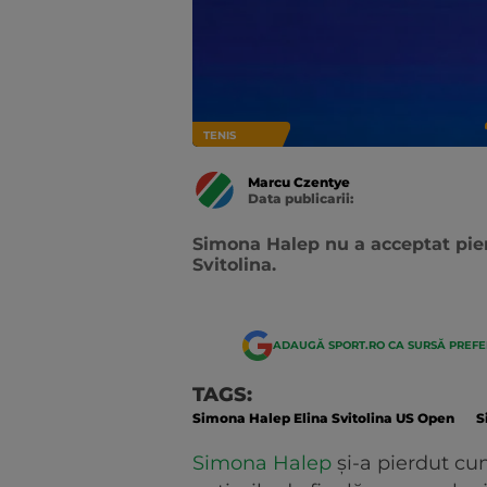
TENIS
Marcu Czentye
Data publicarii:
Data
actualizarii:
Simona Halep nu a acceptat pierd
Svitolina.
ADAUGĂ SPORT.RO CA SURSĂ PREF
TAGS:
Simona Halep Elina Svitolina US Open
S
Simona Halep
și-a pierdut cu