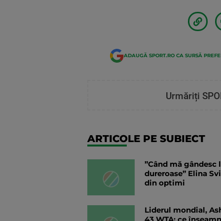
ADAUGĂ SPORT.RO CA SURSĂ PREF
Urmăriți SPO
ARTICOLE PE SUBIECT
”Când mă gândesc la
dureroase” Elina Sv
din optimi
Liderul mondial, Ash
43 WTA: ce înseamn