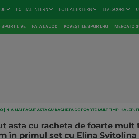
GUE
FOTBAL INTERN
FOTBAL EXTERN
LIVESCORE
U
 SPORT LIVE
FAȚA LA JOC
POVEȘTILE SPORT.RO
MERCATO S
 | N-A MAI FĂCUT ASTA CU RACHETA DE FOARTE MULT TIMP! HALEP, FRUSTRATĂ LA
t asta cu racheta de foarte mult 
 în primul set cu Elina Svitolina