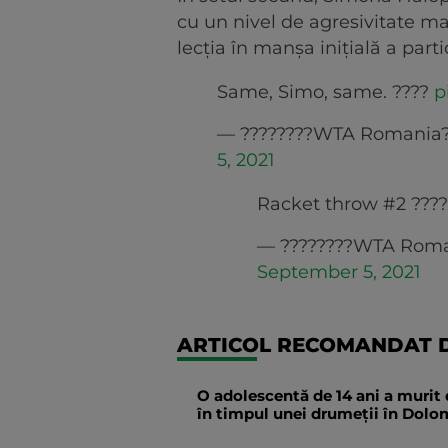
cu un nivel de agresivitate mai 
lecția în manșa inițială a parti
Same, Simo, same. ????
p
— ????????WTA Romania
5, 2021
Racket throw #2 ???
— ????????WTA Rom
September 5, 2021
ARTICOL RECOMANDAT D
O adolescentă de 14 ani a murit 
în timpul unei drumeții în Dolomi