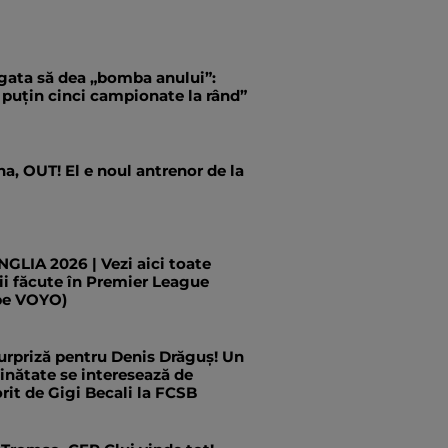
 gata să dea „bomba anului”:
 puțin cinci campionate la rând”
a, OUT! El e noul antrenor de la
LIA 2026 | Vezi aici toate
ii făcute în Premier League
pe VOYO)
urpriză pentru Denis Drăguș! Un
ăinătate se interesează de
rit de Gigi Becali la FCSB