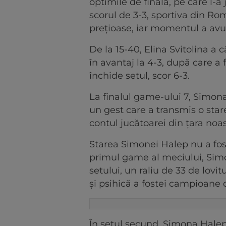
optimile de finală, pe care l-a
scorul de 3-3, sportiva din R
prețioase, iar momentul a avut
De la 15-40, Elina Svitolina a 
în avantaj la 4-3, după care a f
închide setul, scor 6-3.
La finalul game-ului 7, Simona
un gest care a transmis o stare
contul jucătoarei din țara noa
Starea Simonei Halep nu a fos
primul game al meciului, Simo
setului, un raliu de 33 de lovit
și psihică a fostei campioane
În setul secund, Simona Halep