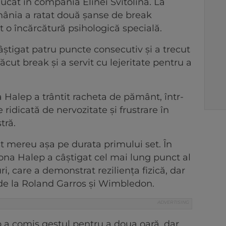
 jucat în compania Elinei Svitolina. La
omânia a ratat două șanse de break
 o încărcătură psihologică specială.
câștigat patru puncte consecutiv și a trecut
ăcut break și a servit cu lejeritate pentru a
 Halep a trântit racheta de pământ, într-
 ridicată de nervozitate și frustrare în
stră.
t mereu așa pe durata primului set. În
na Halep a câștigat cel mai lung punct al
uri, care a demonstrat reziliența fizică, dar
 de la Roland Garros și Wimbledon.
 a comis gestul pentru a doua oară, dar