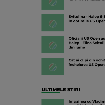
Svitolina - Halep 6
în optimile US Ope
Oficialii US Open a
Halep - Elina Svitol
din lume
Cât ai clipi din och
încheierea US Open:
ULTIMELE STIRI
Imaginea cu Vladimi