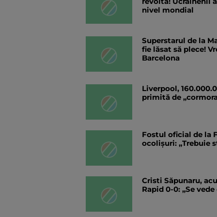
revoltă! Ucrainenii a
nivel mondial
Superstarul de la Ma
fie lăsat să plece! V
Barcelona
Liverpool, 160.000.
primită de „cormora
Fostul oficial de la
ocolișuri: „Trebuie s
Cristi Săpunaru, acu
Rapid 0-0: „Se vede 