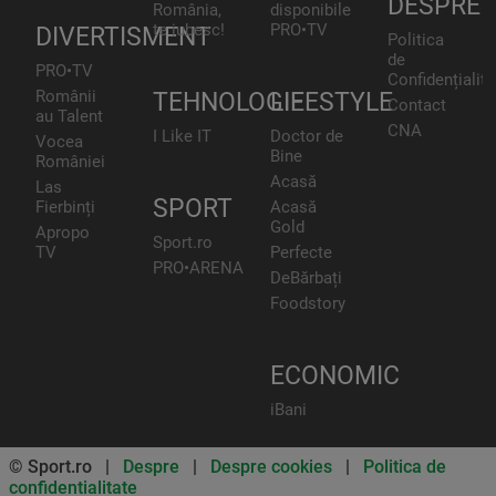
DESPRE
România,
disponibile
te iubesc!
PRO•TV
DIVERTISMENT
Politica
de
PRO•TV
Confidențialita
Românii
TEHNOLOGIE
LIFESTYLE
Contact
au Talent
CNA
I Like IT
Doctor de
Vocea
Bine
României
Acasă
Las
SPORT
Fierbinți
Acasă
Gold
Apropo
Sport.ro
TV
Perfecte
PRO•ARENA
DeBărbați
Foodstory
ECONOMIC
iBani
© Sport.ro |
Despre
|
Despre cookies
|
Politica de
confidentialitate