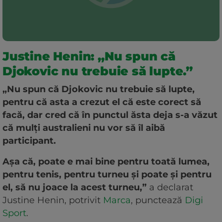
Justine Henin: „Nu spun că
Djokovic nu trebuie să lupte.”
„Nu spun că Djokovic nu trebuie să lupte,
pentru că asta a crezut el că este corect să
facă, dar cred că în punctul ăsta deja s-a văzut
că mulți australieni nu vor să îl aibă
participant.
Așa că, poate e mai bine pentru toată lumea,
pentru tenis, pentru turneu și poate și pentru
el, să nu joace la acest turneu,”
a declarat
Justine Henin, potrivit
Marca
, punctează
Digi
Sport
.