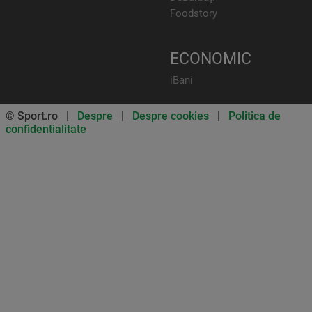
Foodstory
ECONOMIC
iBani
© Sport.ro |
Despre
|
Despre cookies
|
Politica de
confidentialitate
Don’t miss out on our news and
updates! Enable push
notifications
SUBSCRIBE
NOT NOW
UNSUBSCRIBE