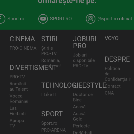
Urmăreşte-ne pe:
Sport.ro
SPORT.RO
@sport.ro.oficial
CINEMA
STIRI
JOBURI
VOYO
PRO
PRO•CINEMA
Știrile
PRO•TV
Job-uri
DESPRE
România,
disponibile
te iubesc!
PRO•TV
DIVERTISMENT
Politica
de
PRO•TV
Confidențialita
Românii
TEHNOLOGIE
LIFESTYLE
Contact
au Talent
CNA
I Like IT
Doctor de
Vocea
Bine
României
Acasă
Las
SPORT
Fierbinți
Acasă
Gold
Apropo
Sport.ro
TV
Perfecte
PRO•ARENA
DeBărbați