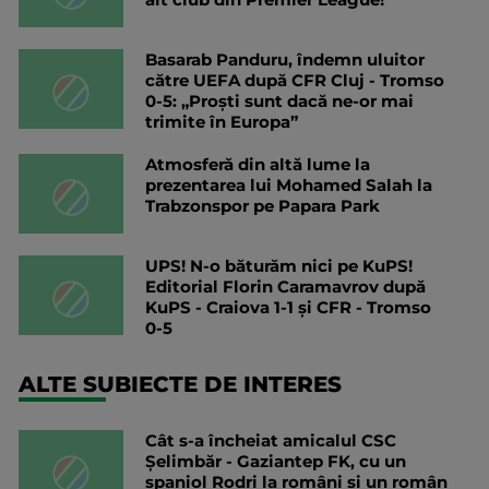
Basarab Panduru, îndemn uluitor
către UEFA după CFR Cluj - Tromso
0-5: „Proști sunt dacă ne-or mai
trimite în Europa”
Atmosferă din altă lume la
prezentarea lui Mohamed Salah la
Trabzonspor pe Papara Park
UPS! N-o băturăm nici pe KuPS!
Editorial Florin Caramavrov după
KuPS - Craiova 1-1 și CFR - Tromso
0-5
ALTE SUBIECTE DE INTERES
Cât s-a încheiat amicalul CSC
Șelimbăr - Gaziantep FK, cu un
spaniol Rodri la români și un român