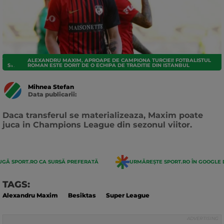
ALEXANDRU MAXIM, APROAPE DE CAMPIONA TURCIEI! FOTBALISTUL
STRANIERI
ROMAN ESTE DORIT DE O ECHIPA DE TRADITIE DIN ISTANBUL
Mihnea Stefan
Data publicarii:
Data
actualizarii:
Daca transferul se materializeaza, Maxim poate
juca in Champions League din sezonul viitor.
GĂ SPORT.RO CA SURSĂ PREFERATĂ
URMĂREȘTE SPORT.RO ÎN GOOGLE 
TAGS:
Alexandru Maxim
Besiktas
Super League