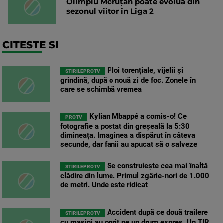
Olimpiu Moruțan poate evolua din
sezonul viitor în Liga 2
CITESTE SI
Ploi torențiale, vijelii și
STIRILEPROTV
grindină, după o nouă zi de foc. Zonele în
care se schimbă vremea
Kylian Mbappé a comis-o! Ce
PROTV
fotografie a postat din greșeală la 5:30
dimineața. Imaginea a dispărut în câteva
secunde, dar fanii au apucat să o salveze
Se construiește cea mai înaltă
STIRILEPROTV
clădire din lume. Primul zgârie-nori de 1.000
de metri. Unde este ridicat
Accident după ce două trailere
STIRILEPROTV
cu mașini au oprit pe un drum expres. Un TIR