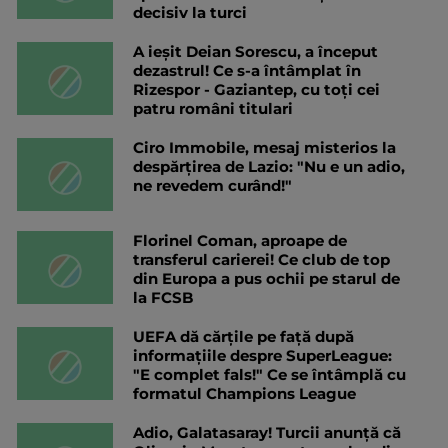
decisiv la turci
A ieșit Deian Sorescu, a început
dezastrul! Ce s-a întâmplat în
Rizespor - Gaziantep, cu toți cei
patru români titulari
Ciro Immobile, mesaj misterios la
despărțirea de Lazio: "Nu e un adio,
ne revedem curând!"
Florinel Coman, aproape de
transferul carierei! Ce club de top
din Europa a pus ochii pe starul de
la FCSB
UEFA dă cărțile pe față după
informațiile despre SuperLeague:
"E complet fals!" Ce se întâmplă cu
formatul Champions League
Adio, Galatasaray! Turcii anunță că