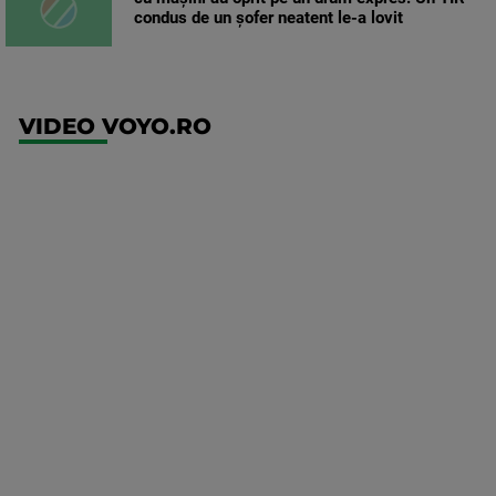
condus de un șofer neatent le-a lovit
VIDEO VOYO.RO
UEFA
Europa
Conference
League
Ajax -
Shelbourne
Mai multe
detalii