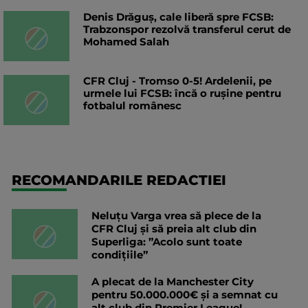
Denis Drăguș, cale liberă spre FCSB:
Trabzonspor rezolvă transferul cerut de
Mohamed Salah
CFR Cluj - Tromso 0-5! Ardelenii, pe
urmele lui FCSB: încă o rușine pentru
fotbalul românesc
RECOMANDARILE REDACTIEI
Neluțu Varga vrea să plece de la
CFR Cluj și să preia alt club din
Superliga: ”Acolo sunt toate
condițiile”
A plecat de la Manchester City
pentru 50.000.000€ și a semnat cu
alt club din Premier League!