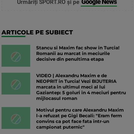
Google News
Urmăriți SPORT.RO și pe
ARTICOLE PE SUBIECT
Stancu si Maxim fac show in Turcia!
Romanii au marcat in meciurile
decisive din penultima etapa
VIDEO | Alexandru Maxim e de
NEOPRIT in Turcia! Vezi BIJUTERIA
marcata in ultimul meci al lui
Gaziantep: 5 goluri in 4 meciuri pentru
mijlocasul roman
Motivul pentru care Alexandru Maxim
l-a refuzat pe Gigi Becali: "Eram ferm
convins ca pot face fata intr-un
campionat puternic"