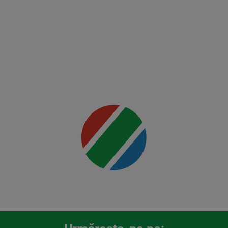
Du
Plessis
vs
Usman
Mai multe
detalii
00:00