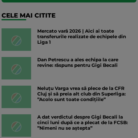
CELE MAI CITITE
Mercato vară 2026 | Aici ai toate
transferurile realizate de echipele din
Liga 1
Dan Petrescu a ales echipa la care
revine: răspuns pentru Gigi Becali
Neluțu Varga vrea să plece de la CFR
Cluj și să preia alt club din Superliga:
”Acolo sunt toate condițiile”
A dat verdictul despre Gigi Becali la
cinci luni după ce a plecat de la FCSB:
”Nimeni nu se aștepta”