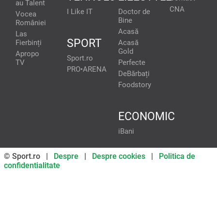
au Talent
CNA
I Like IT
Doctor de
Vocea
Bine
României
Acasă
Las
SPORT
Fierbinți
Acasă
Gold
Apropo
Sport.ro
TV
Perfecte
PRO•ARENA
DeBărbați
Foodstory
ECONOMIC
iBani
© Sport.ro |
Despre
|
Despre cookies
|
Politica de
confidentialitate
Don’t miss out on our news and
updates! Enable push
notifications