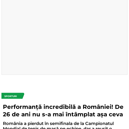
SPORTURI
Performanță incredibilă a României! De
26 de ani nu s-a mai întâmplat așa ceva
România a pierdut în semifinala de la Campionatul
Mondial de tenis de masă pe echipe, dar a reușit o