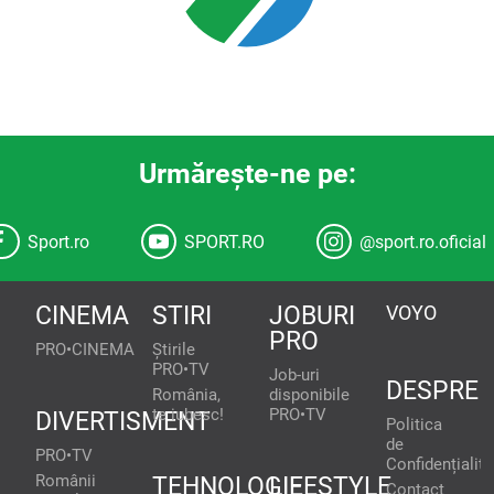
Urmăreşte-ne pe:
Sport.ro
SPORT.RO
@sport.ro.oficial
CINEMA
STIRI
JOBURI
VOYO
PRO
PRO•CINEMA
Știrile
PRO•TV
Job-uri
DESPRE
România,
disponibile
te iubesc!
PRO•TV
DIVERTISMENT
Politica
de
PRO•TV
Confidențialita
Românii
TEHNOLOGIE
LIFESTYLE
Contact