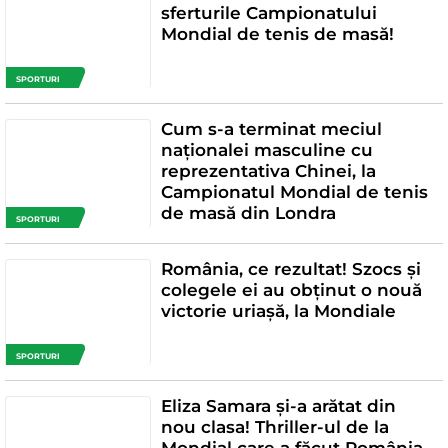
sferturile Campionatului
Mondial de tenis de masă!
SPORTURI
Cum s-a terminat meciul
naționalei masculine cu
reprezentativa Chinei, la
Campionatul Mondial de tenis
de masă din Londra
SPORTURI
România, ce rezultat! Szocs și
colegele ei au obținut o nouă
victorie uriașă, la Mondiale
SPORTURI
Eliza Samara și-a arătat din
nou clasa! Thriller-ul de la
Mondial care a făcut România