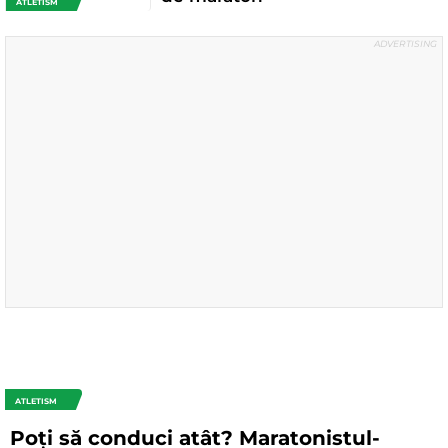
ATLETISM
ATLETISM
Poți să conduci atât? Maratonistul-