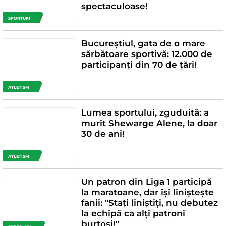
spectaculoase!
SPORTURI
Bucureștiul, gata de o mare
sărbătoare sportivă: 12.000 de
participanți din 70 de țări!
ATLETISM
Lumea sportului, zguduită: a
murit Shewarge Alene, la doar
30 de ani!
ATLETISM
Un patron din Liga 1 participă
la maratoane, dar își liniștește
fanii: "Stați liniștiți, nu debutez
la echipă ca alți patroni
burtoși!"