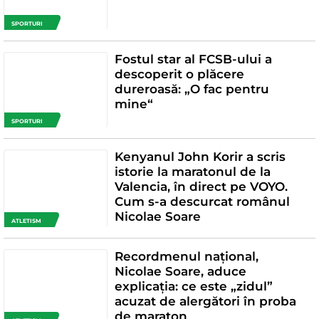
SPORTURI
Fostul star al FCSB-ului a
descoperit o plăcere
dureroasă: „O fac pentru
mine“
SPORTURI
Kenyanul John Korir a scris
istorie la maratonul de la
Valencia, în direct pe VOYO.
Cum s-a descurcat românul
Nicolae Soare
ATLETISM
Recordmenul național,
Nicolae Soare, aduce
explicația: ce este „zidul”
acuzat de alergători în proba
de maraton