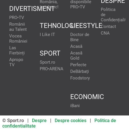
DESPRE
România,
disponibile
te iubesc!
PRO•TV
DIVERTISMENT
Politica
de
PRO•TV
Confidențialita
Românii
TEHNOLOGIE
LIFESTYLE
Contact
au Talent
CNA
I Like IT
Doctor de
Vocea
Bine
României
Acasă
Las
SPORT
Fierbinți
Acasă
Gold
Apropo
Sport.ro
TV
Perfecte
PRO•ARENA
DeBărbați
Foodstory
ECONOMIC
iBani
© Sport.ro |
Despre
|
Despre cookies
|
Politica de
confidentialitate