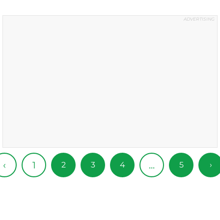
1
‹
...
2
3
4
5
›