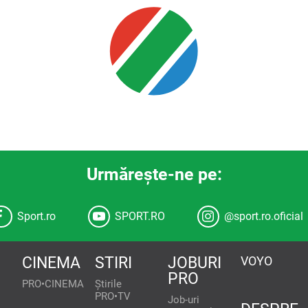
Urmăreşte-ne pe:
Sport.ro
SPORT.RO
@sport.ro.oficial
CINEMA
STIRI
JOBURI
VOYO
PRO
PRO•CINEMA
Știrile
PRO•TV
Job-uri