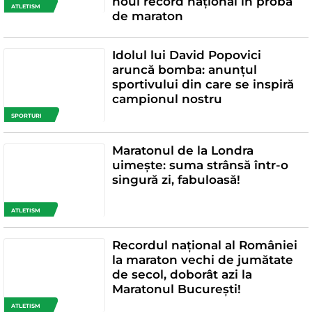
noul record național în proba
ATLETISM
de maraton
Idolul lui David Popovici
aruncă bomba: anunțul
sportivului din care se inspiră
campionul nostru
SPORTURI
Maratonul de la Londra
uimește: suma strânsă într-o
singură zi, fabuloasă!
ATLETISM
Recordul național al României
la maraton vechi de jumătate
de secol, doborât azi la
Maratonul București!
ATLETISM