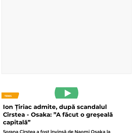
TENIS
Ion Țiriac admite, după scandalul
Cîrstea - Osaka: ”A făcut o greșeală
capitală”
Sorana Cîrstea a fost învinsă de Naomi Osaka la