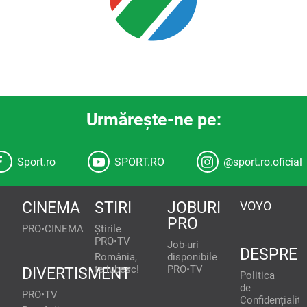
Urmăreşte-ne pe:
Sport.ro
SPORT.RO
@sport.ro.oficial
CINEMA
STIRI
JOBURI
VOYO
PRO
PRO•CINEMA
Știrile
PRO•TV
Job-uri
DESPRE
România,
disponibile
te iubesc!
PRO•TV
DIVERTISMENT
Politica
de
PRO•TV
Confidențialita