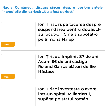
Nadia Comăneci, discurs sincer despre performanțele 
incredibile din carieră: „Nu a fost perfect”
Ion Țiriac rupe tăcerea despre
suspendarea pentru dopaj: „I-
au făcut-o!” Cine a sabotat-o
pe Simona Halep
TENIS
Ion Țiriac a împlinit 87 de ani!
Acum 56 de ani câștiga
Roland Garros alături de Ilie
Năstase
TENIS
Ion Țiriac investește o avere
într-un spital! Miliardarul,
supărat pe statul român