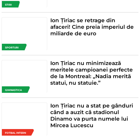
STIRI
Ion Țiriac se retrage din
afaceri! Cine preia imperiul de
miliarde de euro
SPORTURI
Ion Țiriac nu minimizează
meritele campioanei perfecte
de la Montreal: „Nadia merită
statui, nu statuie.”
GIMNASTICA
Ion Țiriac nu a stat pe gânduri
când a auzit că stadionul
Dinamo va purta numele lui
Mircea Lucescu
FOTBAL INTERN