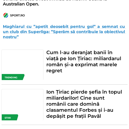
Australian Open.
SPORT.RO
Maghiarul cu ”apetit deosebit pentru gol” a semnat cu 
un club din Superliga: ”Sperăm să contribuie la obiectivul 
nostru”
Cum l-au deranjat banii în
viață pe Ion Țiriac: miliardarul
român și-a exprimat marele
regret
TRENDING
Ion Țiriac pierde șefia în topul
miliardarilor! Cine sunt
românii care domină
clasamentul Forbes și i-au
depășit pe frații Pavăl
STIRI