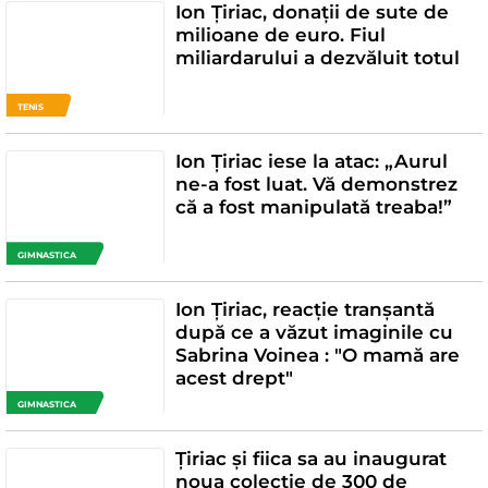
Ion Țiriac, donații de sute de
milioane de euro. Fiul
miliardarului a dezvăluit totul
TENIS
Ion Țiriac iese la atac: „Aurul
ne-a fost luat. Vă demonstrez
că a fost manipulată treaba!”
GIMNASTICA
Ion Țiriac, reacție tranșantă
după ce a văzut imaginile cu
Sabrina Voinea : "O mamă are
acest drept"
GIMNASTICA
Țiriac și fiica sa au inaugurat
noua colecție de 300 de