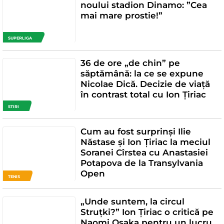
noului stadion Dinamo: ”Cea
mai mare prostie!”
SUPERLIGA
36 de ore „de chin” pe
săptămână: la ce se expune
Nicolae Dică. Decizie de viață
în contrast total cu Ion Țiriac
STIRI
Cum au fost surprinși Ilie
Năstase și Ion Țiriac la meciul
Soranei Cîrstea cu Anastasiei
Potapova de la Transylvania
Open
TENIS
„Unde suntem, la circul
Struțki?” Ion Țiriac o critică pe
Naomi Osaka pentru un lucru