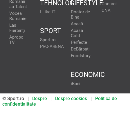
Românii
TEHNOLOGIE
LIFESTYLE
Contact
au Talent
CNA
I Like IT
Doctor de
Vocea
Bine
României
Acasă
Las
SPORT
Fierbinți
Acasă
Gold
Apropo
Sport.ro
TV
Perfecte
PRO•ARENA
DeBărbați
Foodstory
ECONOMIC
iBani
© Sport.ro |
Despre
|
Despre cookies
|
Politica de
confidentialitate
Don’t miss out on our news and
updates! Enable push
notifications