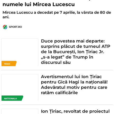
numele lui Mircea Lucescu
Mircea Lucescu a decedat pe 7 aprilie, la vârsta de 80 de
ani.
SPORT.RO
Duce povestea mai departe:
surprins plăcut de turneul ATP
de la București, Ion Țiriac Jr.
„s-a legat” de Trump în
discursul său
TENIS
Avertismentul lui Ion Țiriac
pentru Gică Hagi la națională!
Adevăratul motiv pentru care
ratăm calificările
NATIONALA
Ion Țiriac, revoltat de proiectul