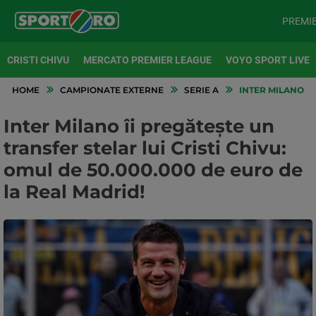
PREMI
CRISTI CHIVU
MERCATO PREMIER LEAGUE
VOYO SPORT LIVE
HOME
CAMPIONATE EXTERNE
SERIE A
INTER MILANO ÎI
Inter Milano îi pregătește un
transfer stelar lui Cristi Chivu:
omul de 50.000.000 de euro de
la Real Madrid!