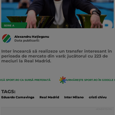
SERIE A
Alexandru Hațieganu
Data publicarii:
Data
actualizarii:
Inter încearcă să realizeze un transfer interesant în
perioada de mercato din vară: jucătorul cu 223 de
meciuri la Real Madrid.
GĂ SPORT.RO CA SURSĂ PREFERATĂ
URMĂREȘTE SPORT.RO ÎN GOOGLE 
TAGS:
Eduardo Camavinga
Real Madrid
Inter Milano
cristi chivu