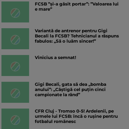
FCSB ”și-a găsit portar”: ”Valoarea lui
e mare”
Variantă de antrenor pentru Gigi
Becali la FCSB? Tehnicianul a răspuns
fabulos: „Să o luăm sincer!”
Vinicius a semnat!
Gigi Becali, gata să dea „bomba
anului”: „Câștigă cel puțin cinci
campionate la rând”
CFR Cluj - Tromso 0-5! Ardelenii, pe
urmele lui FCSB: încă o rușine pentru
fotbalul românesc