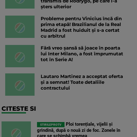
transmis de Rodrygo, pe care l-a
șters ulterior
Probleme pentru Vinicius încă din
prima etapă! Brazilianul de la Real
Madrid a fost huiduit și s-a certat
cu arbitrul
Fără vreo șansă să joace în poarta
lui Inter Milano, a fost împrumutat
tot în Serie A!
Lautaro Martinez a acceptat oferta
și a semnat! Toate detaliile
contractului
CITESTE SI
Ploi torențiale, vijelii și
STIRILEPROTV
grindină, după o nouă zi de foc. Zonele în
care se schimbă vremea