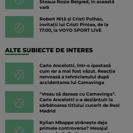
Steaua Roșie Belgrad, în această
vară
Robert Niță și Cristi Pulhac,
invitații lui Cristi Pintea, de la
17:00, la VOYO SPORT LIVE
ALTE SUBIECTE DE INTERES
Carlo Ancelotti, într-o ipostază
cum rar a mai fost văzut. Reacția
nervoasă a tehnicianului după
accidentarea lui Camavinga
"Vreau să dansez cu Camavinga".
Carlo Ancelotti s-a dezlănțuit la
sărbătoarea titlului cucerit de Real
Madrid
Kylian Mbappe strânește deja
primele controverse? Mesajul