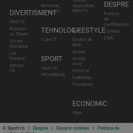
Job-uri
DESPRE
România,
disponibile
te iubesc!
PRO•TV
DIVERTISMENT
Politica
de
PRO•TV
Confidențialita
Românii
TEHNOLOGIE
LIFESTYLE
Contact
au Talent
CNA
I Like IT
Doctor de
Vocea
Bine
României
Acasă
Las
SPORT
Fierbinți
Acasă
Gold
Apropo
Sport.ro
TV
Perfecte
PRO•ARENA
DeBărbați
Foodstory
ECONOMIC
iBani
© Sport.ro |
Despre
|
Despre cookies
|
Politica de