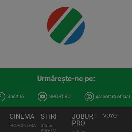
Urmăreşte-ne pe:
Sport.ro
SPORT.RO
@sport.ro.oficial
CINEMA
STIRI
JOBURI
VOYO
PRO
PRO•CINEMA
Știrile
PRO•TV