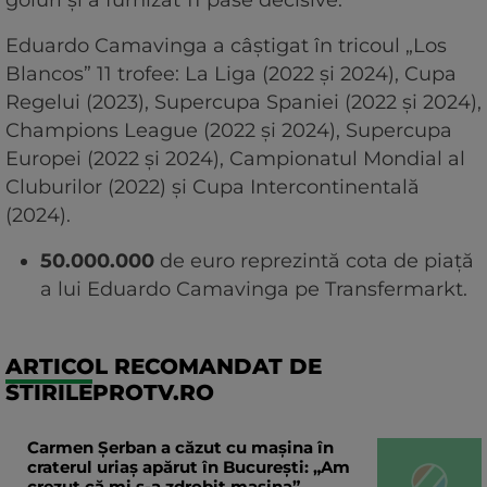
goluri și a furnizat 11 pase decisive.
Eduardo Camavinga a câștigat în tricoul „Los
Blancos” 11 trofee: La Liga (2022 și 2024), Cupa
Regelui (2023), Supercupa Spaniei (2022 și 2024),
Champions League (2022 și 2024), Supercupa
Europei (2022 și 2024), Campionatul Mondial al
Cluburilor (2022) și Cupa Intercontinentală
(2024).
50.000.000
de euro reprezintă cota de piață
a lui Eduardo Camavinga pe Transfermarkt.
ARTICOL RECOMANDAT DE
STIRILEPROTV.RO
Carmen Șerban a căzut cu mașina în
craterul uriaș apărut în București: „Am
crezut că mi s-a zdrobit mașina”.