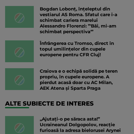
Bogdan Lobonț, înțeleptul din
vestiarul AS Roma. Sfatul care i-a
schimbat cariera marelui
Alessandro Florenzi: ”'Băi, mi-am
schimbat perspectiva'”
Înfrângerea cu Tromso, direct în
topul umilințelor din cupele
europene pentru CFR Cluj!
Craiova e o echipă solidă pe teren
propriu, în cupele europene. A
pierdut acasă doar cu AC Milan,
AEK Atena și Sparta Praga
ALTE SUBIECTE DE INTERES
„Ajutați-o pe săraca asta!”
Ucraineanul Dolgopolov, reacție
furioasă la adresa bielorusei Arynei