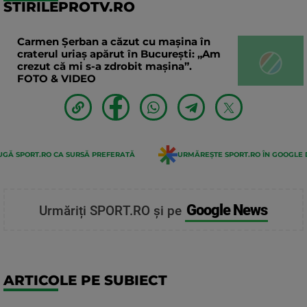
STIRILEPROTV.RO
Carmen Șerban a căzut cu mașina în
craterul uriaș apărut în București: „Am
crezut că mi s-a zdrobit mașina”.
FOTO & VIDEO
GĂ SPORT.RO CA SURSĂ PREFERATĂ
URMĂREȘTE SPORT.RO ÎN GOOGLE 
Google News
Urmăriți SPORT.RO și pe
ARTICOLE PE SUBIECT