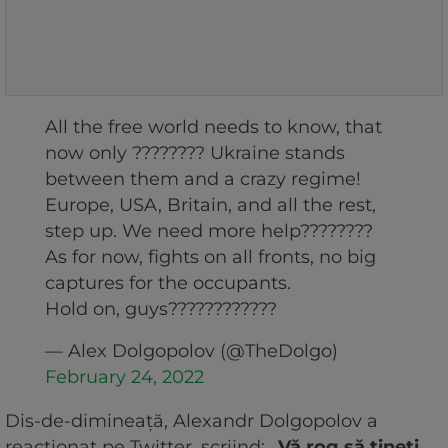
All the free world needs to know, that
now only ???????? Ukraine stands
between them and a crazy regime!
Europe, USA, Britain, and all the rest,
step up. We need more help????????
As for now, fights on all fronts, no big
captures for the occupants.
Hold on, guys????????????
— Alex Dolgopolov (@TheDolgo)
February 24, 2022
Dis-de-dimineață, Alexandr Dolgopolov a
reacționat pe Twitter, scriind:
„Vă rog să țineți