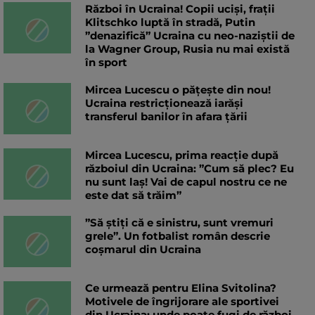
Război în Ucraina! Copii uciși, frații
Klitschko luptă în stradă, Putin
”denazifică” Ucraina cu neo-naziștii de
la Wagner Group, Rusia nu mai există
în sport
Mircea Lucescu o pățește din nou!
Ucraina restricționează iarăși
transferul banilor în afara țării
Mircea Lucescu, prima reacție după
războiul din Ucraina: ”Cum să plec? Eu
nu sunt laș! Vai de capul nostru ce ne
este dat să trăim”
”Să știți că e sinistru, sunt vremuri
grele”. Un fotbalist român descrie
coșmarul din Ucraina
Ce urmează pentru Elina Svitolina?
Motivele de îngrijorare ale sportivei
din Ucraina: unde poate fugi de război