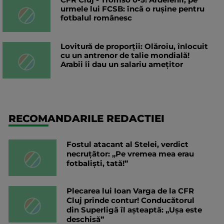
urmele lui FCSB: încă o rușine pentru
fotbalul românesc
Lovitură de proporții: Olăroiu, înlocuit
cu un antrenor de talie mondială!
Arabii îi dau un salariu amețitor
RECOMANDARILE REDACTIEI
Fostul atacant al Stelei, verdict
necruțător: „Pe vremea mea erau
fotbaliști, tată!”
Plecarea lui Ioan Varga de la CFR
Cluj prinde contur! Conducătorul
din Superligă îl așteaptă: „Ușa este
deschisă”