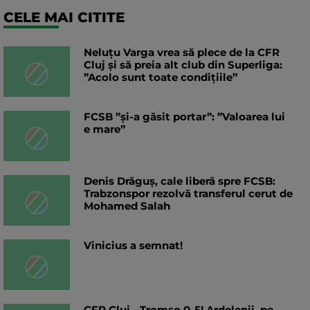
CELE MAI CITITE
Neluțu Varga vrea să plece de la CFR
Cluj și să preia alt club din Superliga:
”Acolo sunt toate condițiile”
FCSB ”și-a găsit portar”: ”Valoarea lui
e mare”
Denis Drăguș, cale liberă spre FCSB:
Trabzonspor rezolvă transferul cerut de
Mohamed Salah
Vinicius a semnat!
CFR Cluj - Tromso 0-5! Ardelenii, pe