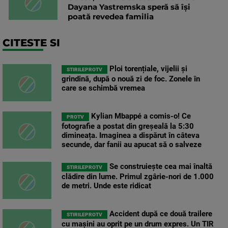
Dayana Yastremska speră să își
poată revedea familia
CITESTE SI
Ploi torențiale, vijelii și
STIRILEPROTV
grindină, după o nouă zi de foc. Zonele în
care se schimbă vremea
Kylian Mbappé a comis-o! Ce
PROTV
fotografie a postat din greșeală la 5:30
dimineața. Imaginea a dispărut în câteva
secunde, dar fanii au apucat să o salveze
Se construiește cea mai înaltă
STIRILEPROTV
clădire din lume. Primul zgârie-nori de 1.000
de metri. Unde este ridicat
Accident după ce două trailere
STIRILEPROTV
cu mașini au oprit pe un drum expres. Un TIR