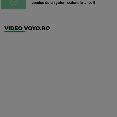
condus de un șofer neatent le-a lovit
VIDEO VOYO.RO
UEFA
Europa
Conference
League
Ajax -
Shelbourne
Mai multe
detalii