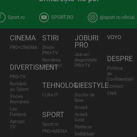
Sport.ro
SPORT.RO
@sport.ro.oficial
CINEMA
STIRI
JOBURI
VOYO
PRO
PRO•CINEMA
Știrile
PRO•TV
Job-uri
DESPRE
România,
disponibile
te iubesc!
PRO•TV
DIVERTISMENT
Politica
de
PRO•TV
Confidențialita
Românii
TEHNOLOGIE
LIFESTYLE
Contact
au Talent
CNA
I Like IT
Doctor de
Vocea
Bine
României
Acasă
Las
SPORT
Fierbinți
Acasă
Gold
Apropo
Sport.ro
TV
Perfecte
PRO•ARENA
DeBărbați