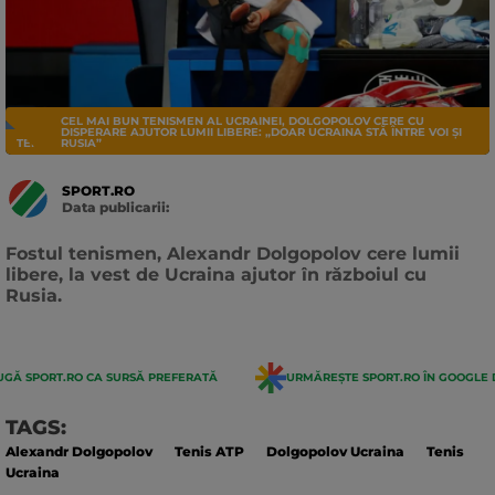
CEL MAI BUN TENISMEN AL UCRAINEI, DOLGOPOLOV CERE CU
DISPERARE AJUTOR LUMII LIBERE: „DOAR UCRAINA STĂ ÎNTRE VOI ȘI
TENIS
RUSIA”
SPORT.RO
Data publicarii:
Data
actualizarii:
Fostul tenismen, Alexandr Dolgopolov cere lumii
libere, la vest de Ucraina ajutor în războiul cu
Rusia.
GĂ SPORT.RO CA SURSĂ PREFERATĂ
URMĂREȘTE SPORT.RO ÎN GOOGLE 
TAGS:
Alexandr Dolgopolov
Tenis ATP
Dolgopolov Ucraina
Tenis
Ucraina