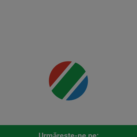
Du
Plessis
vs
Usman
Mai multe
detalii
00:00
Urmăreşte-ne pe: