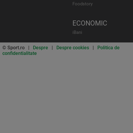
Foodstory
ECONOMIC
iBani
© Sport.ro |
Despre
|
Despre cookies
|
Politica de
confidentialitate
Don’t miss out on our news and
updates! Enable push
notifications
SUBSCRIBE
NOT NOW
UNSUBSCRIBE