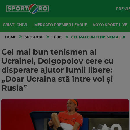
PREMI
CRISTI CHIVU
MERCATO PREMIER LEAGUE
VOYO SPORT LIVE
HOME
SPORTURI
TENIS
CEL MAI BUN TENISMEN AL UCRA
Cel mai bun tenismen al
Ucrainei, Dolgopolov cere cu
disperare ajutor lumii libere:
„Doar Ucraina stă între voi și
Rusia”