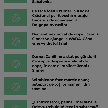
Sabalenka
Ce face fostul număr 13 ATP de
Crăciunul pe rit vechi: mesajul
transmis de ucraineanul
Dolgopolov rușilor
Declarat nevinovat de dopaj, Jannik
Sinner va ajunge la WADA. Când
vine verdictul final
Darren Cahill nu a stat pe gânduri!
Ce a spus despre scandalul de
dopaj în care e implicat Jannik
Sinner
Wimbledon face marele anunț
așteptat de toți tenismenii din
Ucraina
„E înfricoșător, părinții mei sunt la
Odesa, trebuie să stea în subteran.”