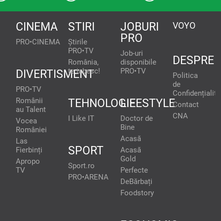
CINEMA
STIRI
JOBURI
VOYO
PRO
PRO•CINEMA
Știrile
PRO•TV
Job-uri
DESPRE
România,
disponibile
te iubesc!
PRO•TV
DIVERTISMENT
Politica
de
PRO•TV
Confidențialita
Românii
TEHNOLOGIE
LIFESTYLE
Contact
au Talent
CNA
I Like IT
Doctor de
Vocea
Bine
României
Acasă
Las
SPORT
Fierbinți
Acasă
Gold
Apropo
Sport.ro
TV
Perfecte
PRO•ARENA
DeBărbați
Foodstory