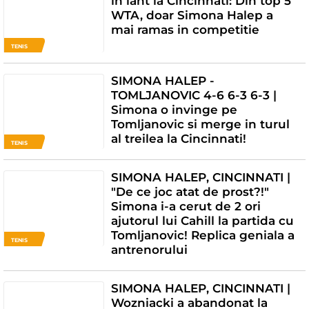
in lant la Cincinnati: Din top 5
WTA, doar Simona Halep a
mai ramas in competitie
TENIS
SIMONA HALEP -
TOMLJANOVIC 4-6 6-3 6-3 |
Simona o invinge pe
Tomljanovic si merge in turul
al treilea la Cincinnati!
TENIS
SIMONA HALEP, CINCINNATI |
"De ce joc atat de prost?!"
Simona i-a cerut de 2 ori
ajutorul lui Cahill la partida cu
Tomljanovic! Replica geniala a
TENIS
antrenorului
SIMONA HALEP, CINCINNATI |
Wozniacki a abandonat la