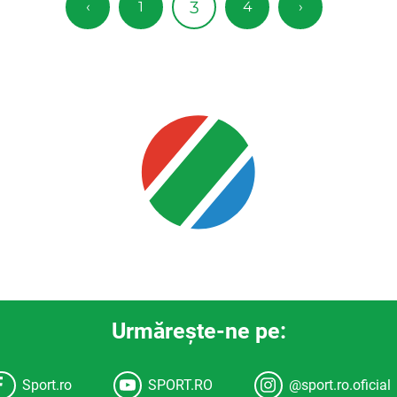
3
‹
1
4
›
Urmăreşte-ne pe:
Sport.ro
SPORT.RO
@sport.ro.oficial