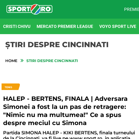
PREMI
CRISTI CHIVU
MERCATO PREMIER LEAGUE
VOYO SPORT LIVE
ȘTIRI DESPRE CINCINNATI
HOME
STIRI DESPRE CINCINNATI
TENIS
HALEP - BERTENS, FINALA | Adversara
Simonei a fost la un pas de retragere:
"Nimic nu ma multumea!" Ce a spus
despre meciul cu Simona
Partida SIMONA HALEP - KIKI BERTENS, finala turneului
de la Cincinnati, va fi live pe www.sport.ro, in aplicatia