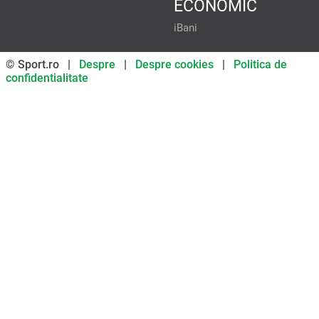
ECONOMIC
iBani
© Sport.ro |
Despre
|
Despre cookies
|
Politica de
confidentialitate
Don’t miss out on our news and
updates! Enable push
notifications
SUBSCRIBE
NOT NOW
UNSUBSCRIBE