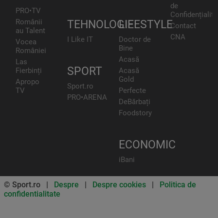
de
PRO•TV
Confidențialita
Românii
TEHNOLOGIE
LIFESTYLE
Contact
au Talent
CNA
I Like IT
Doctor de
Vocea
Bine
României
Acasă
Las
SPORT
Fierbinți
Acasă
Gold
Apropo
Sport.ro
TV
Perfecte
PRO•ARENA
DeBărbați
Foodstory
ECONOMIC
iBani
© Sport.ro |
Despre
|
Despre cookies
|
Politica de
confidentialitate
Don’t miss out on our news and