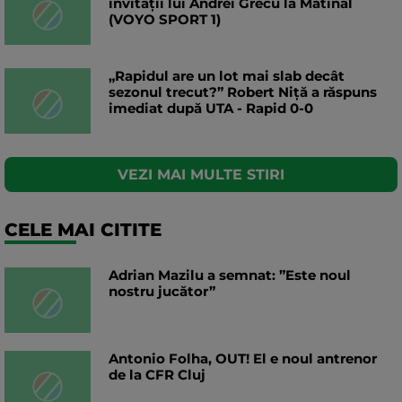
invitații lui Andrei Grecu la Matinal
(VOYO SPORT 1)
„Rapidul are un lot mai slab decât
sezonul trecut?” Robert Niță a răspuns
imediat după UTA - Rapid 0-0
VEZI MAI MULTE STIRI
CELE MAI CITITE
Adrian Mazilu a semnat: ”Este noul
nostru jucător”
Antonio Folha, OUT! El e noul antrenor
de la CFR Cluj