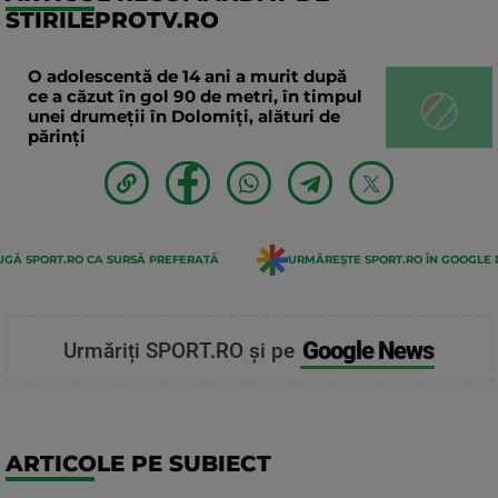
STIRILEPROTV.RO
O adolescentă de 14 ani a murit după
ce a căzut în gol 90 de metri, în timpul
unei drumeții în Dolomiți, alături de
părinți
GĂ SPORT.RO CA SURSĂ PREFERATĂ
URMĂREȘTE SPORT.RO ÎN GOOGLE 
Google News
Urmăriți SPORT.RO și pe
ARTICOLE PE SUBIECT