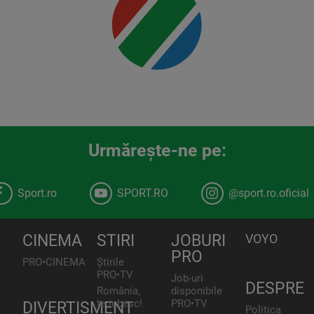
00:00
Urmăreşte-ne pe:
Sport.ro
SPORT.RO
@sport.ro.oficial
CINEMA
STIRI
JOBURI
VOYO
PRO
PRO•CINEMA
Știrile
PRO•TV
Job-uri
DESPRE
România,
disponibile
te iubesc!
PRO•TV
DIVERTISMENT
Politica