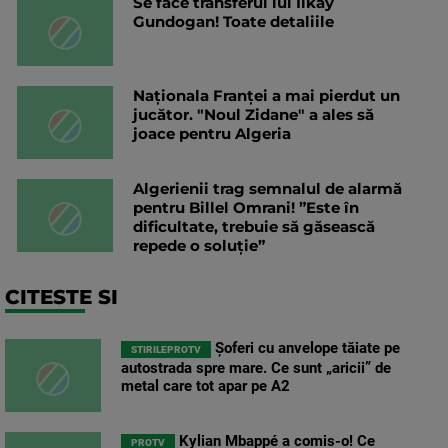
Se face transferul lui Ilkay
Gundogan! Toate detaliile
Naționala Franței a mai pierdut un
jucător. "Noul Zidane" a ales să
joace pentru Algeria
Algerienii trag semnalul de alarmă
pentru Billel Omrani! ”Este în
dificultate, trebuie să găsească
repede o soluție”
CITESTE SI
Șoferi cu anvelope tăiate pe
STIRILEPROTV
autostrada spre mare. Ce sunt „aricii” de
metal care tot apar pe A2
Kylian Mbappé a comis-o! Ce
PROTV