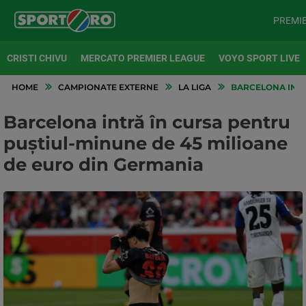
PREMI
CRISTI CHIVU
MERCATO PREMIER LEAGUE
VOYO SPORT LIVE
HOME
CAMPIONATE EXTERNE
LA LIGA
BARCELONA INTR
Barcelona intră în cursa pentru
puștiul-minune de 45 milioane
de euro din Germania