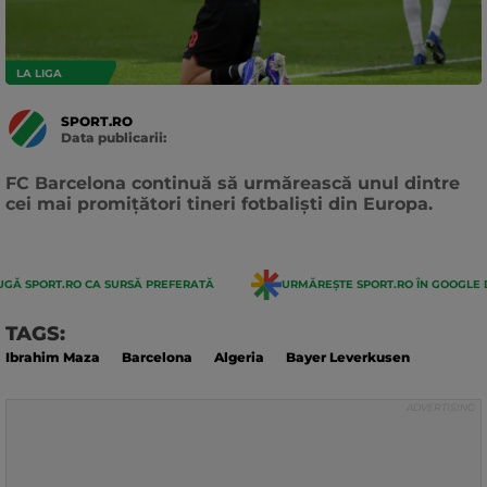
LA LIGA
SPORT.RO
Data publicarii:
Data
actualizarii:
FC Barcelona continuă să urmărească unul dintre
cei mai promițători tineri fotbaliști din Europa.
GĂ SPORT.RO CA SURSĂ PREFERATĂ
URMĂREȘTE SPORT.RO ÎN GOOGLE 
TAGS:
Ibrahim Maza
Barcelona
Algeria
Bayer Leverkusen