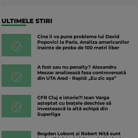
ULTIMELE STIRI
Cine îi va pune probleme lui David
Popovici la Paris. Analiza americanilor
înainte de proba de 100 metri liber
A fost sau nu penalty? Alexandru
Meszar analizează faza controversată
din UTA Arad - Rapid: „Eu zic așa”
CFR Cluj e istorie?! Ioan Varga
așteptat cu brațele deschise să
investească la altă echipă din
Superliga
Bogdan Lobonț și Robert Niță sunt