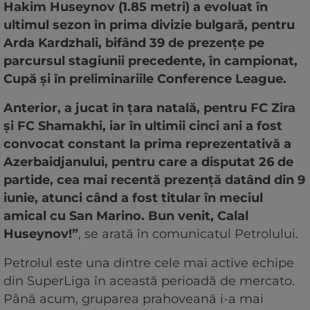
Hakim Huseynov (1.85 metri) a evoluat în
ultimul sezon în prima divizie bulgară, pentru
Arda Kardzhali, bifând 39 de prezențe pe
parcursul stagiunii precedente, în campionat,
Cupă și în preliminariile Conference League.
Anterior, a jucat în țara natală, pentru FC Zira
și FC Shamakhi, iar în ultimii cinci ani a fost
convocat constant la prima reprezentativă a
Azerbaidjanului, pentru care a disputat 26 de
partide, cea mai recentă prezență datând din 9
iunie, atunci când a fost titular în meciul
amical cu San Marino. Bun venit, Calal
Huseynov!”
, se arată în comunicatul Petrolului.
Petrolul este una dintre cele mai active echipe
din SuperLiga în această perioadă de mercato.
Până acum, gruparea prahoveană i-a mai