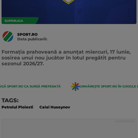
SUPERLIGA
SPORT.RO
Data publicarii:
Data
actualizarii:
Formația prahoveană a anunțat miercuri, 17 iunie,
sosirea unui nou jucător în lotul pregătit pentru
sezonul 2026/27.
GĂ SPORT.RO CA SURSĂ PREFERATĂ
URMĂREȘTE SPORT.RO ÎN GOOGLE 
TAGS:
Petrolul Ploiesti
Calal Huseynov