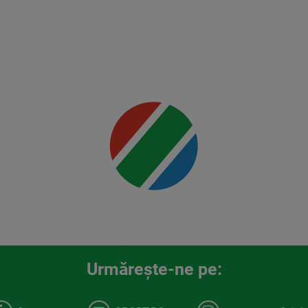
vs
Usman
Mai multe
detalii
00:00
Urmăreşte-ne pe: