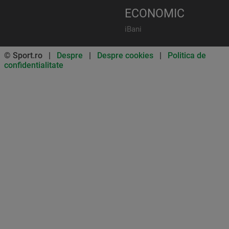
ECONOMIC
iBani
© Sport.ro |
Despre
|
Despre cookies
|
Politica de
confidentialitate
Don’t miss out on our news and
updates! Enable push
notifications
SUBSCRIBE
NOT NOW
UNSUBSCRIBE