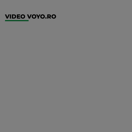
VIDEO VOYO.RO
UEFA
Europa
Conference
League
Ajax -
Shelbourne
Mai multe
detalii
UFC
00:00