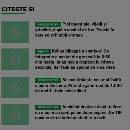
CITESTE SI
Ploi torențiale, vijelii și
STIRILEPROTV
grindină, după o nouă zi de foc. Zonele în
care se schimbă vremea
Kylian Mbappé a comis-o! Ce
PROTV
fotografie a postat din greșeală la 5:30
dimineața. Imaginea a dispărut în câteva
secunde, dar fanii au apucat să o salveze
Se construiește cea mai înaltă
STIRILEPROTV
clădire din lume. Primul zgârie-nori de 1.000
de metri. Unde este ridicat
Accident după ce două trailere
STIRILEPROTV
cu mașini au oprit pe un drum expres. Un TIR
condus de un șofer neatent le-a lovit