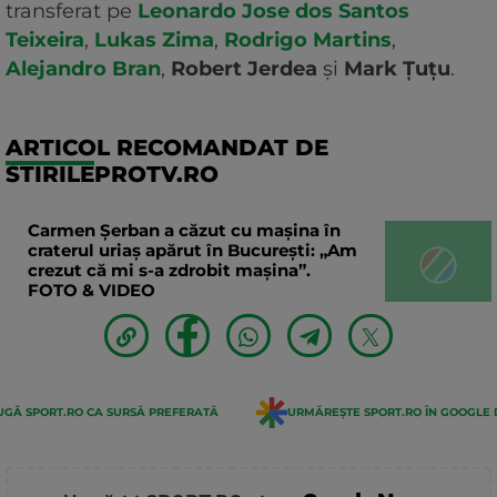
transferat pe
Leonardo Jose dos Santos
Teixeira
,
Lukas Zima
,
Rodrigo Martins
,
Alejandro Bran
,
Robert Jerdea
și
Mark Țuțu
.
ARTICOL RECOMANDAT DE
STIRILEPROTV.RO
Carmen Șerban a căzut cu mașina în
craterul uriaș apărut în București: „Am
crezut că mi s-a zdrobit mașina”.
FOTO & VIDEO
GĂ SPORT.RO CA SURSĂ PREFERATĂ
URMĂREȘTE SPORT.RO ÎN GOOGLE 