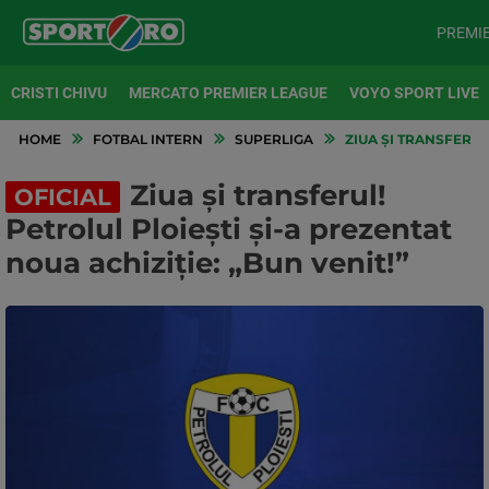
PREMI
CRISTI CHIVU
MERCATO PREMIER LEAGUE
VOYO SPORT LIVE
HOME
FOTBAL INTERN
SUPERLIGA
ZIUA ȘI TRANSFERUL!
Ziua și transferul!
OFICIAL
Petrolul Ploiești și-a prezentat
noua achiziție: „Bun venit!”