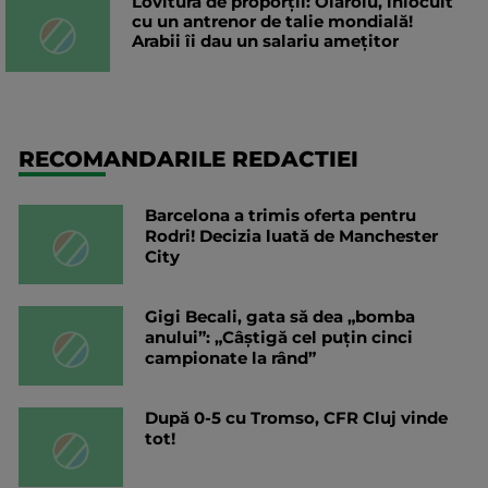
Lovitură de proporții: Olăroiu, înlocuit
cu un antrenor de talie mondială!
Arabii îi dau un salariu amețitor
RECOMANDARILE REDACTIEI
Barcelona a trimis oferta pentru
Rodri! Decizia luată de Manchester
City
Gigi Becali, gata să dea „bomba
anului”: „Câștigă cel puțin cinci
campionate la rând”
După 0-5 cu Tromso, CFR Cluj vinde
tot!