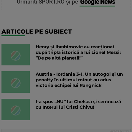
Google News
Urmăriți SPORT.RO și pe
ARTICOLE PE SUBIECT
Henry și Ibrahimovic au reacționat
după tripla istorică a lui Lionel Messi:
”De pe altă planetă!”
Austria - Iordania 3-1. Un autogol și un
penalty în ultimul minut au adus
victoria echipei lui Rangnick
I-a spus „NU” lui Chelsea și semnează
cu Interul lui Cristi Chivu!