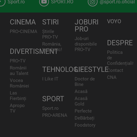
Sport.ro
SPORT.RO
@sport.ro.oficial
CINEMA
STIRI
JOBURI
VOYO
PRO
PRO•CINEMA
Știrile
PRO•TV
Job-uri
DESPRE
România,
disponibile
te iubesc!
PRO•TV
DIVERTISMENT
Politica
de
PRO•TV
Confidențialita
Românii
TEHNOLOGIE
LIFESTYLE
Contact
au Talent
CNA
I Like IT
Doctor de
Vocea
Bine
României
Acasă
Las
SPORT
Fierbinți
Acasă
Gold
Apropo
Sport.ro
TV
Perfecte
PRO•ARENA
DeBărbați
Foodstory