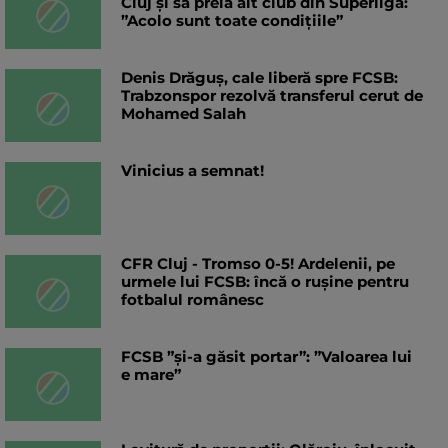
Cluj și să preia alt club din Superliga:
”Acolo sunt toate condițiile”
Denis Drăguș, cale liberă spre FCSB:
Trabzonspor rezolvă transferul cerut de
Mohamed Salah
Vinicius a semnat!
CFR Cluj - Tromso 0-5! Ardelenii, pe
urmele lui FCSB: încă o rușine pentru
fotbalul românesc
FCSB ”și-a găsit portar”: ”Valoarea lui
e mare”