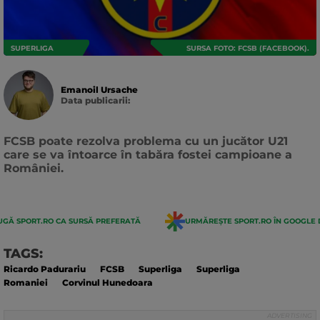
SUPERLIGA
SURSA FOTO: FCSB (FACEBOOK).
Emanoil Ursache
Data publicarii:
Data
actualizarii:
FCSB poate rezolva problema cu un jucător U21
care se va întoarce în tabăra fostei campioane a
României.
GĂ SPORT.RO CA SURSĂ PREFERATĂ
URMĂREȘTE SPORT.RO ÎN GOOGLE 
TAGS:
Ricardo Padurariu
FCSB
Superliga
Superliga
Romaniei
Corvinul Hunedoara