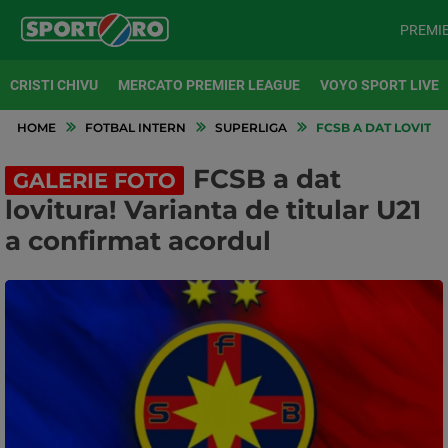
PREMI
CRISTI CHIVU
MERCATO PREMIER LEAGUE
VOYO SPORT LIVE
HOME
FOTBAL INTERN
SUPERLIGA
FCSB A DAT LOVITUR
FCSB a dat
GALERIE FOTO
lovitura! Varianta de titular U21
a confirmat acordul