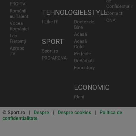
de
PRO•TV
Confidențialita
Românii
TEHNOLOGIE
LIFESTYLE
Contact
au Talent
CNA
I Like IT
Doctor de
Vocea
Bine
României
Acasă
Las
SPORT
Fierbinți
Acasă
Gold
Apropo
Sport.ro
TV
Perfecte
PRO•ARENA
DeBărbați
Foodstory
ECONOMIC
iBani
© Sport.ro |
Despre
|
Despre cookies
|
Politica de
confidentialitate
Don’t miss out on our news and