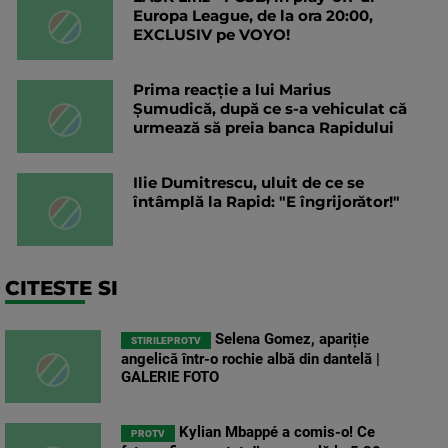
Europa League, de la ora 20:00,
EXCLUSIV pe VOYO!
Prima reacție a lui Marius
Șumudică, după ce s-a vehiculat că
urmează să preia banca Rapidului
Ilie Dumitrescu, uluit de ce se
întâmplă la Rapid: "E îngrijorător!"
CITESTE SI
Selena Gomez, apariție
STIRILEPROTV
angelică într-o rochie albă din dantelă |
GALERIE FOTO
Kylian Mbappé a comis-o! Ce
PROTV