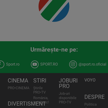
00:00
Urmăreşte-ne pe:
Sport.ro
SPORT.RO
@sport.ro.oficial
CINEMA
STIRI
JOBURI
VOYO
PRO
PRO•CINEMA
Știrile
PRO•TV
Job-uri
DESPRE
România,
disponibile
te iubesc!
PRO•TV
DIVERTISMENT
Politica