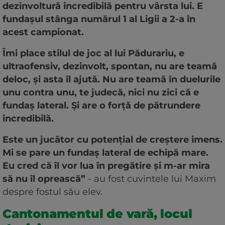
dezinvoltură incredibilă pentru vârsta lui. E
fundașul stânga numărul 1 al Ligii a 2-a în
acest campionat.
Îmi place stilul de joc al lui Pădurariu, e
ultraofensiv, dezinvolt, spontan, nu are teamă
deloc, și asta îl ajută. Nu are teamă în duelurile
unu contra unu, te judecă, nici nu zici că e
fundaș lateral. Și are o forță de pătrundere
incredibilă.
Este un jucător cu potențial de creștere imens.
Mi se pare un fundaș lateral de echipă mare.
Eu cred că îl vor lua în pregătire și m-ar mira
să nu îl oprească”
- au fost cuvintele lui Maxim
despre fostul său elev.
Cantonamentul de vară, locul