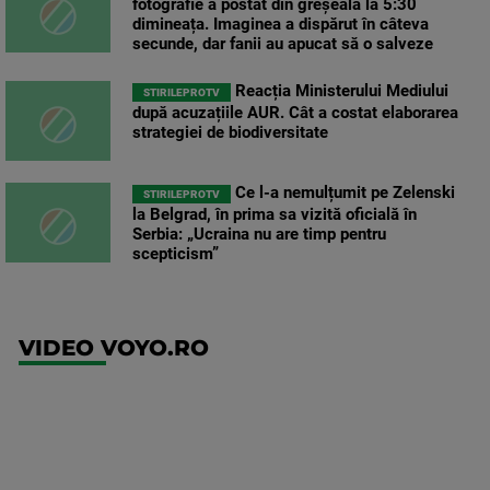
fotografie a postat din greșeală la 5:30
dimineața. Imaginea a dispărut în câteva
secunde, dar fanii au apucat să o salveze
Reacția Ministerului Mediului
STIRILEPROTV
după acuzațiile AUR. Cât a costat elaborarea
strategiei de biodiversitate
Ce l-a nemulțumit pe Zelenski
STIRILEPROTV
la Belgrad, în prima sa vizită oficială în
Serbia: „Ucraina nu are timp pentru
scepticism”
VIDEO VOYO.RO
UFC