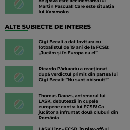
de gravă este accidentarea lui
Martin Pascual! Care este situația
lui Karamoko
ALTE SUBIECTE DE INTERES
Gigi Becali a dat lovitura cu
fotbalistul de 19 ani de la FCSB:
„Jucăm și în Europa cu el”
Ricardo Pădurariu a reacționat
după verdictul primit din partea lui
Gigi Becali: ”Nu sunt obișnuit!”
Thomas Darazs, antrenorul lui
LASK, debutează în cupele
europene contra lui FCSB! Ca
jucător a înfruntat două cluburi din
România
LASK Linz - FCSB, în play-off-ul