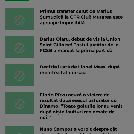
Primul transfer cerut de Marius
Șumudică la CFR Cluj! Mutarea este
aproape imposibilă
Darius Olaru, debut de vis la Union
Saint Gilloise! Fostul jucător de la
FCSB a marcat la prima partidă
Decizia luată de Lionel Messi după
moartea tatălui său
Florin Pîrvu acuză o viciere de
rezultat după eșecul usturător cu
Dinamo: ”Toate golurile lor au venit
după niște faulturi reclamate de
noi!”
Nuno Campos a vorbit despre cât