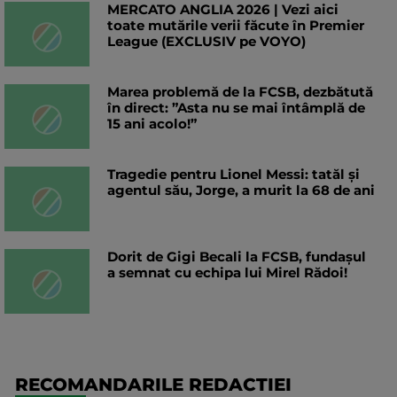
MERCATO ANGLIA 2026 | Vezi aici
toate mutările verii făcute în Premier
League (EXCLUSIV pe VOYO)
Marea problemă de la FCSB, dezbătută
în direct: ”Asta nu se mai întâmplă de
15 ani acolo!”
Tragedie pentru Lionel Messi: tatăl și
agentul său, Jorge, a murit la 68 de ani
Dorit de Gigi Becali la FCSB, fundașul
a semnat cu echipa lui Mirel Rădoi!
RECOMANDARILE REDACTIEI