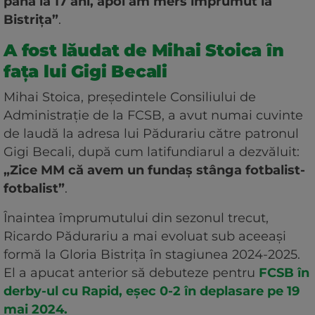
până la 17 ani, apoi am mers împrumut la
Bistrița”
.
A fost lăudat de Mihai Stoica în
fața lui Gigi Becali
Mihai Stoica, președintele Consiliului de
Administrație de la FCSB, a avut numai cuvinte
de laudă la adresa lui Pădurariu către patronul
Gigi Becali, după cum latifundiarul a dezvăluit:
„Zice MM că avem un fundaș stânga fotbalist-
fotbalist”
.
Înaintea împrumutului din sezonul trecut,
Ricardo Pădurariu a mai evoluat sub aceeași
formă la Gloria Bistrița în stagiunea 2024-2025.
El a apucat anterior să debuteze pentru
FCSB în
derby-ul cu Rapid, eșec 0-2 în deplasare pe 19
mai 2024.