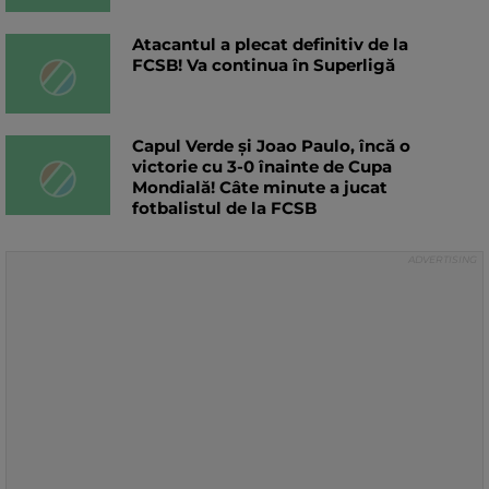
Atacantul a plecat definitiv de la
FCSB! Va continua în Superligă
Capul Verde și Joao Paulo, încă o
victorie cu 3-0 înainte de Cupa
Mondială! Câte minute a jucat
fotbalistul de la FCSB