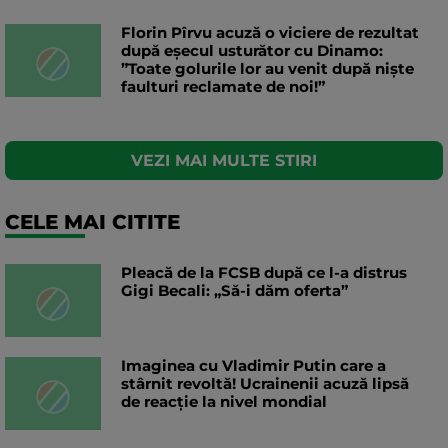
Florin Pîrvu acuză o viciere de rezultat
după eșecul usturător cu Dinamo:
”Toate golurile lor au venit după niște
faulturi reclamate de noi!”
VEZI MAI MULTE STIRI
CELE MAI CITITE
Pleacă de la FCSB după ce l-a distrus
Gigi Becali: „Să-i dăm oferta”
Imaginea cu Vladimir Putin care a
stârnit revoltă! Ucrainenii acuză lipsă
de reacție la nivel mondial