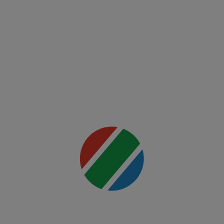
Fight
Night:
Ankalaev
vs
Rountree
Jr.
Mai multe
detalii
00:00