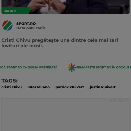
SERIE A
SPORT.RO
Data publicarii:
Data
actualizarii:
Cristi Chivu pregătește una dintre cele mai tari
lovituri ale iernii.
GĂ SPORT.RO CA SURSĂ PREFERATĂ
URMĂREȘTE SPORT.RO ÎN GOOGLE 
TAGS:
cristi chivu
Inter Milano
patrick kluivert
justin kluivert