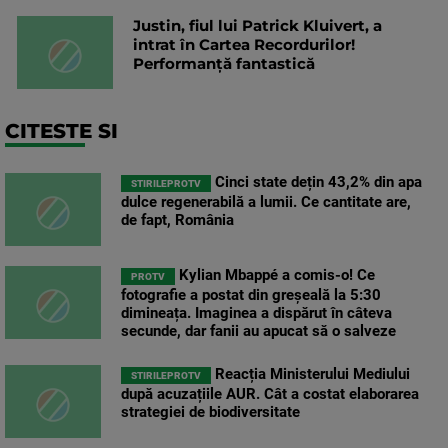
Justin, fiul lui Patrick Kluivert, a
intrat în Cartea Recordurilor!
Performanță fantastică
CITESTE SI
Cinci state dețin 43,2% din apa
STIRILEPROTV
dulce regenerabilă a lumii. Ce cantitate are,
de fapt, România
Kylian Mbappé a comis-o! Ce
PROTV
fotografie a postat din greșeală la 5:30
dimineața. Imaginea a dispărut în câteva
secunde, dar fanii au apucat să o salveze
Reacția Ministerului Mediului
STIRILEPROTV
după acuzațiile AUR. Cât a costat elaborarea
strategiei de biodiversitate