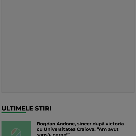
ULTIMELE STIRI
Bogdan Andone, sincer după victoria
cu Universitatea Craiova: ”Am avut
șansă, noroc!”