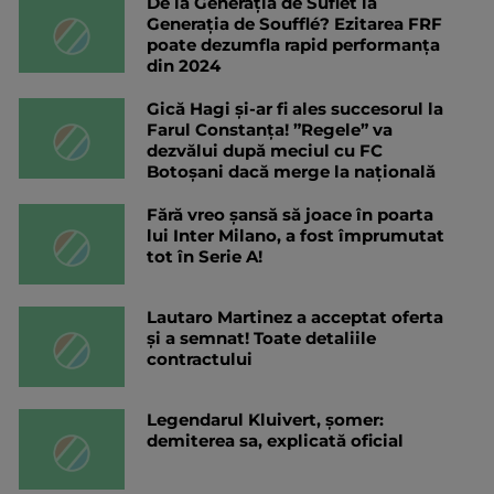
De la Generația de Suflet la
Generația de Soufflé? Ezitarea FRF
poate dezumfla rapid performanța
din 2024
Gică Hagi și-ar fi ales succesorul la
Farul Constanța! ”Regele” va
dezvălui după meciul cu FC
Botoșani dacă merge la națională
Fără vreo șansă să joace în poarta
lui Inter Milano, a fost împrumutat
tot în Serie A!
Lautaro Martinez a acceptat oferta
și a semnat! Toate detaliile
contractului
Legendarul Kluivert, șomer:
demiterea sa, explicată oficial