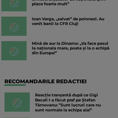
place foarte mult”
Ioan Varga, „salvat” de polonezi. Au
venit banii la CFR Cluj!
Mină de aur la Dinamo: „Va face pasul
la naționala mare, poate și la o echipă
din Europa!”
RECOMANDARILE REDACTIEI
Reacție tranșantă după ce Gigi
Becali l-a făcut praf pe Ștefan
Târnovanu: ”Sunt lucruri care nu
sunt normale la echipa aia!”