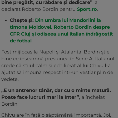
bine pregătit, cu răbdare și dedicare”
, a
declarat Roberto Bordin pentru
Sport.ro
.
Citește și:
Din umbra lui Mandorlini la
timona Moldovei. Roberto Bordin despre
CFR Cluj și odiseea unui italian îndrăgostit
de fotbal
Fost mijlocaș la Napoli și Atalanta, Bordin știe
bine ce înseamnă presiunea în Serie A. Italianul
crede că stilul calm și echilibrat al lui Chivu l-a
ajutat să impună respect într-un vestiar plin de
vedete.
„E un antrenor tânăr, dar cu o minte matură.
Poate face lucruri mari la Inter”
, a încheiat
Bordin.
Chivu are în față o săptămână importantă. Joi,