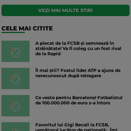
VEZI MAI MULTE STIRI
CELE MAI CITITE
A plecat de la FCSB și semnează în
străinătate! Va fi coleg cu un fost rival
de la Rapid
Îl mai știi? Fostul lider ATP a ajuns de
nerecunoscut după retragere
Ce veste pentru Barcelona! Fotbalistul
de 100.000.000 de euro s-a întors
Favoritul lui Gigi Becali la FCSB,
următorul jucător de națională: „Îmi