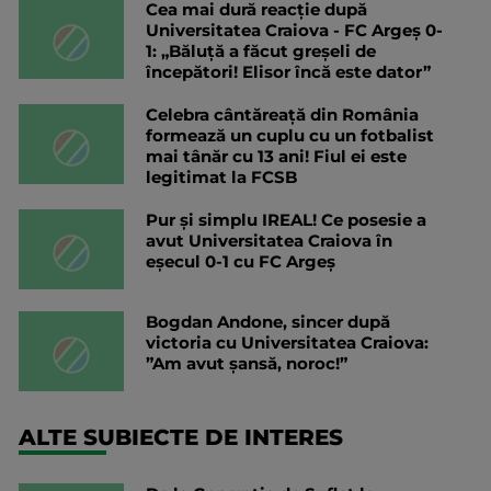
Cea mai dură reacție după
Universitatea Craiova - FC Argeș 0-
1: „Băluță a făcut greșeli de
începători! Elisor încă este dator”
Celebra cântăreață din România
formează un cuplu cu un fotbalist
mai tânăr cu 13 ani! Fiul ei este
legitimat la FCSB
Pur și simplu IREAL! Ce posesie a
avut Universitatea Craiova în
eșecul 0-1 cu FC Argeș
Bogdan Andone, sincer după
victoria cu Universitatea Craiova:
”Am avut șansă, noroc!”
ALTE SUBIECTE DE INTERES