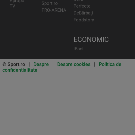
Apropo
Sport.ro
TV
Perfecte
PRO•ARENA
DeBărbați
Foodstory
ECONOMIC
iBani
© Sport.ro |
Despre
|
Despre cookies
|
Politica de
confidentialitate
Don’t miss out on our news and
updates! Enable push
notifications
SUBSCRIBE
NOT NOW
UNSUBSCRIBE