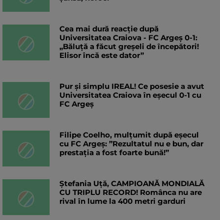
Cea mai dură reacție după
Universitatea Craiova - FC Argeș 0-1:
„Băluță a făcut greșeli de începători!
Elisor încă este dator”
Pur și simplu IREAL! Ce posesie a avut
Universitatea Craiova în eșecul 0-1 cu
FC Argeș
Filipe Coelho, mulțumit după eșecul
cu FC Argeș: ”Rezultatul nu e bun, dar
prestația a fost foarte bună!”
Ștefania Uță, CAMPIOANĂ MONDIALĂ
CU TRIPLU RECORD! Românca nu are
rival în lume la 400 metri garduri