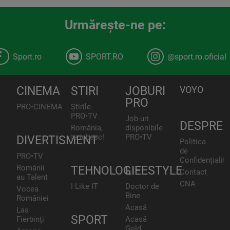
Urmăreşte-ne pe:
Sport.ro
SPORT.RO
@sport.ro.oficial
CINEMA
STIRI
JOBURI
VOYO
PRO
PRO•CINEMA
Știrile
PRO•TV
Job-uri
DESPRE
România,
disponibile
te iubesc!
PRO•TV
DIVERTISMENT
Politica
de
PRO•TV
Confidențialita
Românii
TEHNOLOGIE
LIFESTYLE
Contact
au Talent
CNA
I Like IT
Doctor de
Vocea
Bine
României
Acasă
Las
SPORT
Fierbinți
Acasă
Gold