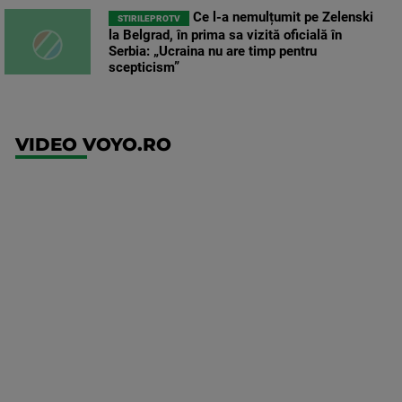
Ce l-a nemulțumit pe Zelenski
STIRILEPROTV
la Belgrad, în prima sa vizită oficială în
Serbia: „Ucraina nu are timp pentru
scepticism”
VIDEO VOYO.RO
UFC
(RO)
UFC
Fight
Night:
Gamrot
vs