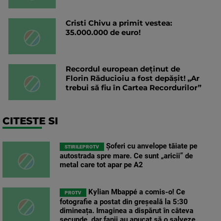
Cristi Chivu a primit vestea:
35.000.000 de euro!
Recordul european deținut de
Florin Răducioiu a fost depășit! „Ar
trebui să fiu în Cartea Recordurilor”
CITESTE SI
Șoferi cu anvelope tăiate pe
STIRILEPROTV
autostrada spre mare. Ce sunt „aricii” de
metal care tot apar pe A2
Kylian Mbappé a comis-o! Ce
PROTV
fotografie a postat din greșeală la 5:30
dimineața. Imaginea a dispărut în câteva
secunde, dar fanii au apucat să o salveze