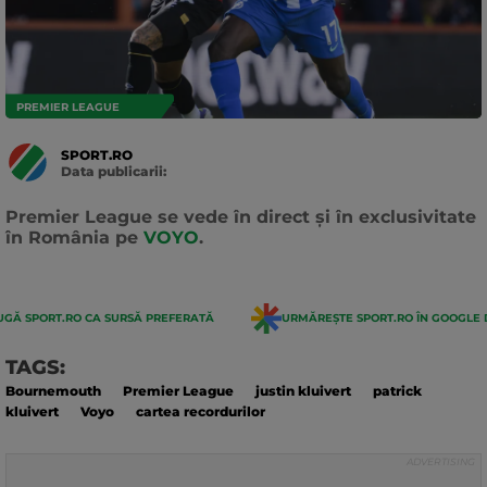
PREMIER LEAGUE
SPORT.RO
Data publicarii:
Data
actualizarii:
Premier League se vede în direct și în exclusivitate
în România pe
VOYO
.
GĂ SPORT.RO CA SURSĂ PREFERATĂ
URMĂREȘTE SPORT.RO ÎN GOOGLE 
TAGS:
Bournemouth
Premier League
justin kluivert
patrick
kluivert
Voyo
cartea recordurilor