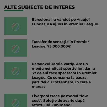
ALTE SUBIECTE DE INTERES
Barcelona l-a vândut pe Araujo!
Fundașul a ajuns în Premier League
Transfer de senzație în Premier
League: 75.000.000€
Paradoxul Jamie Vardy. Are un
meniu neindicat sportivilor, dar la
37 de ani face spectacol în Premier
League. Ce consuma la pauza
partidei cu Tottenham, în care a
marcat
Liverpool trece pe modul "low
cost". Soluție de avarie după
refuzul lui Zubimendi