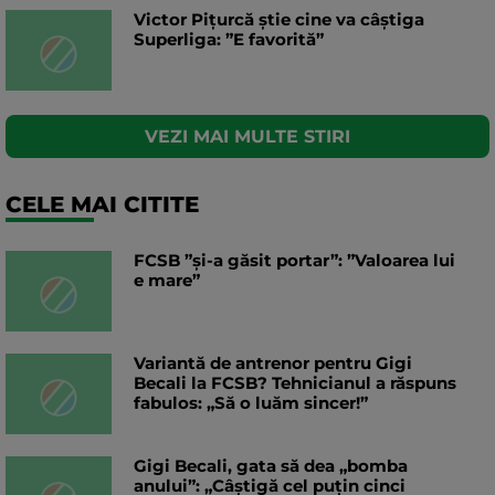
Victor Pițurcă știe cine va câștiga
Superliga: ”E favorită”
VEZI MAI MULTE STIRI
CELE MAI CITITE
FCSB ”și-a găsit portar”: ”Valoarea lui
e mare”
Variantă de antrenor pentru Gigi
Becali la FCSB? Tehnicianul a răspuns
fabulos: „Să o luăm sincer!”
Gigi Becali, gata să dea „bomba
anului”: „Câștigă cel puțin cinci