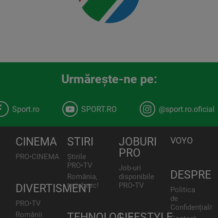
Urmăreşte-ne pe:
Sport.ro
SPORT.RO
@sport.ro.oficial
CINEMA
STIRI
JOBURI
VOYO
PRO
PRO•CINEMA
Știrile
PRO•TV
Job-uri
DESPRE
România,
disponibile
te iubesc!
PRO•TV
DIVERTISMENT
Politica
de
PRO•TV
Confidențialita
Românii
TEHNOLOGIE
LIFESTYLE