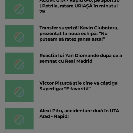
ACUM: UTA - Rapid 0-0, pe Sport.ro
| Petrila, ratare URIAȘĂ în minutul
79
Transfer surpriză! Kevin Ciubotaru,
prezentat la noua echipă: ”Nu
puteam să ratez șansa asta!”
Reacția lui Yan Diomande după ce a
semnat cu Real Madrid
Victor Pițurcă știe cine va câștiga
Superliga: ”E favorită”
Alexi Pitu, accidentare dură în UTA
Arad - Rapid!