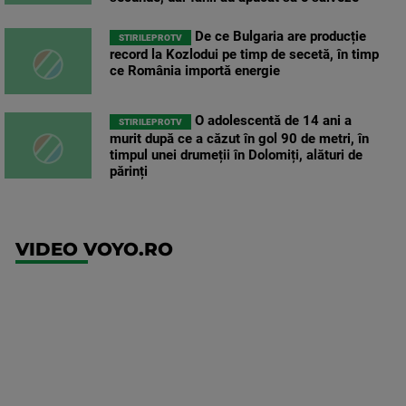
De ce Bulgaria are producție
STIRILEPROTV
record la Kozlodui pe timp de secetă, în timp
ce România importă energie
O adolescentă de 14 ani a
STIRILEPROTV
murit după ce a căzut în gol 90 de metri, în
timpul unei drumeții în Dolomiți, alături de
părinți
VIDEO VOYO.RO
UFC
(EN)
UFC