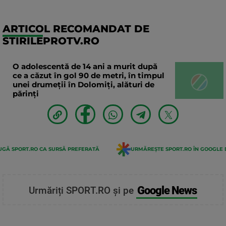
ARTICOL RECOMANDAT DE
STIRILEPROTV.RO
O adolescentă de 14 ani a murit după
ce a căzut în gol 90 de metri, în timpul
unei drumeții în Dolomiți, alături de
părinți
GĂ SPORT.RO CA SURSĂ PREFERATĂ
URMĂREȘTE SPORT.RO ÎN GOOGLE 
Google News
Urmăriți SPORT.RO și pe