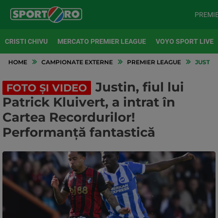
PREMI
CRISTI CHIVU
MERCATO PREMIER LEAGUE
VOYO SPORT LIVE
HOME
CAMPIONATE EXTERNE
PREMIER LEAGUE
JUSTIN
Justin, fiul lui
FOTO ȘI VIDEO
Patrick Kluivert, a intrat în
Cartea Recordurilor!
Performanță fantastică