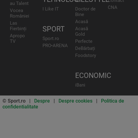
Contact
au Talent
CNA
I Like IT
Doctor de
Vocea
Bine
României
Acasă
Las
SPORT
Fierbinți
Acasă
Gold
Apropo
Sport.ro
TV
Perfecte
PRO•ARENA
DeBărbați
Foodstory
ECONOMIC
iBani
© Sport.ro |
Despre
|
Despre cookies
|
Politica de
confidentialitate
Don’t miss out on our news and
updates! Enable push
notifications