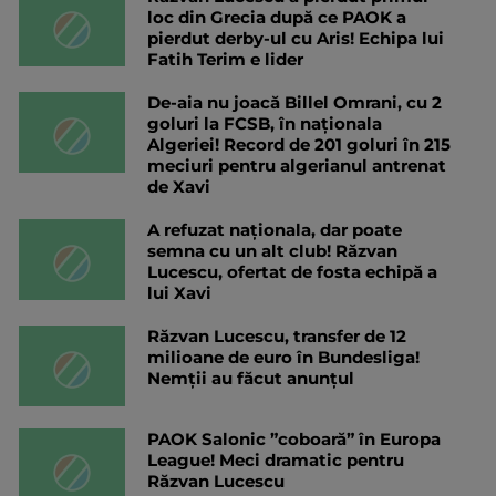
loc din Grecia după ce PAOK a
pierdut derby-ul cu Aris! Echipa lui
Fatih Terim e lider
De-aia nu joacă Billel Omrani, cu 2
goluri la FCSB, în naționala
Algeriei! Record de 201 goluri în 215
meciuri pentru algerianul antrenat
de Xavi
A refuzat naționala, dar poate
semna cu un alt club! Răzvan
Lucescu, ofertat de fosta echipă a
lui Xavi
Răzvan Lucescu, transfer de 12
milioane de euro în Bundesliga!
Nemții au făcut anunțul
PAOK Salonic ”coboară” în Europa
League! Meci dramatic pentru
Răzvan Lucescu