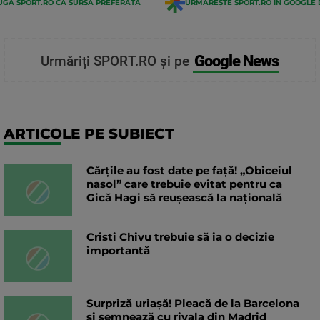
GĂ SPORT.RO CA SURSĂ PREFERATĂ
URMĂREȘTE SPORT.RO ÎN GOOGLE 
Google News
Urmăriți SPORT.RO și pe
ARTICOLE PE SUBIECT
Cărțile au fost date pe față! „Obiceiul
nasol” care trebuie evitat pentru ca
Gică Hagi să reușească la națională
Cristi Chivu trebuie să ia o decizie
importantă
Surpriză uriașă! Pleacă de la Barcelona
și semnează cu rivala din Madrid