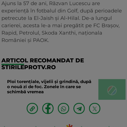
Ajuns la 57 de ani, Răzvan Lucescu are
experiență în fotbalul din Golf, după perioadele
petrecute la El-Jaish și Al-Hilal. De-a lungul
carierei, acesta le-a mai pregătit pe FC Brașov,
Rapid, Petrolul, Skoda Xanthi, naționala
României și PAOK.
ARTICOL RECOMANDAT DE
STIRILEPROTV.RO
Ploi torențiale, vijelii și grindină, după
o nouă zi de foc. Zonele în care se
schimbă vremea