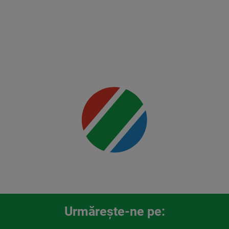
Mai multe
detalii
00:00
Urmăreşte-ne pe: