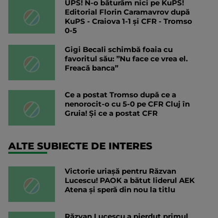
UPS! N-o băturăm nici pe KuPS!
Editorial Florin Caramavrov după
KuPS - Craiova 1-1 și CFR - Tromso
0-5
Gigi Becali schimbă foaia cu
favoritul său: ”Nu face ce vrea el.
Freacă banca”
Ce a postat Tromso după ce a
nenorocit-o cu 5-0 pe CFR Cluj în
Gruia! Și ce a postat CFR
ALTE SUBIECTE DE INTERES
Victorie uriașă pentru Răzvan
Lucescu! PAOK a bătut liderul AEK
Atena și speră din nou la titlu
Răzvan Lucescu a pierdut primul