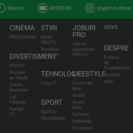
Sport.ro
SPORT.RO
@sport.ro.oficial
CINEMA
STIRI
JOBURI
VOYO
PRO
PRO•CINEMA
Știrile
PRO•TV
Job-uri
DESPRE
România,
disponibile
te iubesc!
PRO•TV
DIVERTISMENT
Politica
de
PRO•TV
Confidențialita
Românii
TEHNOLOGIE
LIFESTYLE
Contact
au Talent
CNA
I Like IT
Doctor de
Vocea
Bine
României
Acasă
Las
SPORT
Fierbinți
Acasă
Gold
Apropo
Sport.ro
TV
Perfecte
PRO•ARENA
DeBărbați
Foodstory