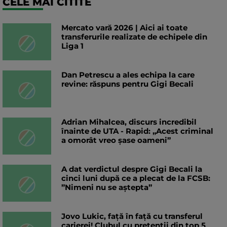
CELE MAI CITITE
Mercato vară 2026 | Aici ai toate
transferurile realizate de echipele din
Liga 1
Dan Petrescu a ales echipa la care
revine: răspuns pentru Gigi Becali
Adrian Mihalcea, discurs incredibil
înainte de UTA - Rapid: „Acest criminal
a omorât vreo șase oameni”
A dat verdictul despre Gigi Becali la
cinci luni după ce a plecat de la FCSB:
”Nimeni nu se aștepta”
Jovo Lukic, față în față cu transferul
carierei! Clubul cu pretenții din top 5