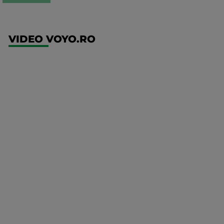
VIDEO VOYO.RO
UEFA
Europa
Conference
League
Twente -
FC DAC
1904
Mai multe
detalii