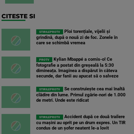
CITESTE SI
Ploi torențiale, vijelii și
STIRILEPROTV
grindină, după o nouă zi de foc. Zonele în
care se schimbă vremea
Kylian Mbappé a comis-o! Ce
PROTV
fotografie a postat din greșeală la 5:30
dimineața. Imaginea a dispărut în câteva
secunde, dar fanii au apucat să o salveze
Se construiește cea mai înaltă
STIRILEPROTV
clădire din lume. Primul zgârie-nori de 1.000
de metri. Unde este ridicat
Accident după ce două trailere
STIRILEPROTV
cu mașini au oprit pe un drum expres. Un TIR
condus de un șofer neatent le-a lovit