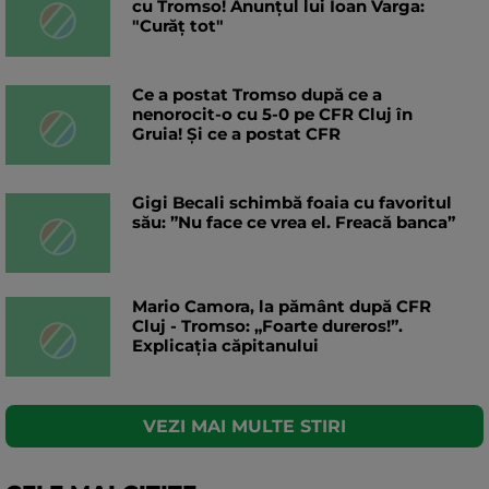
cu Tromso! Anunțul lui Ioan Varga:
"Curăț tot"
Ce a postat Tromso după ce a
nenorocit-o cu 5-0 pe CFR Cluj în
Gruia! Și ce a postat CFR
Gigi Becali schimbă foaia cu favoritul
său: ”Nu face ce vrea el. Freacă banca”
Mario Camora, la pământ după CFR
Cluj - Tromso: „Foarte dureros!”.
Explicația căpitanului
VEZI MAI MULTE STIRI