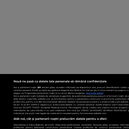
Nouă ne pasă ca datele tale personale să rămână confidențiale
Noi și partenerii noștri
201
stocăm și/sau accesăm informații pe dispozitivul dvs., precum identificatorii cookie 
caracter personal. Puteți accepta sau gestiona alegerile dvs. făcând clic mai jos sau în orice moment, pe pagina cu 
alegeri vor fi raportate partenerilor noștri și nu vă vor afecta navigarea.
Mai multe detalii
Noi si partenerii nostri (retelele de socializare si agentiile de publicitate partenere, precum si furnizorii nostri de
date pentru a permite website-ului sa functioneze, pentru a personaliza continutul si anunturile publicitare afis
profilul dvs., pentru a va oferi functionalitati aferente retelelor de socializare si pentru a analiza traficul pe websit
de art. 15-22 din GDPR in legatura cu prelucrarea datelor cu caracter personal. Aceste drepturi pot fi exercitat
click pe “ACCEPT TOATE”, acceptati folosirea tuturor Tehnologiilor de tip Cookie, care implica inclusiv acceptul d
informatiilor de catre Vendor-ii cu care colaboram. Prin click pe “VREAU SA MODIFIC SETARILE INDIVIDUAL” p
individual, mai putin cele legate de cookie strict necesare pentru functionarea website-ului.
Atât noi, cât și partenerii noștri prelucrăm datele pentru a oferi:
Dezvoltarea și îmbunătățirea serviciilor. Măsurarea performanței reclamelor. Stocarea și/sau accesarea informații
profilurilor pentru selectarea conținutului personalizat. Crearea profilurilor de conținut personalizat. Utiliz