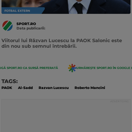
FOTBAL EXTERN
SPORT.RO
Data publicarii:
Data
actualizarii:
Viitorul lui Răzvan Lucescu la PAOK Salonic este
din nou sub semnul întrebării.
GĂ SPORT.RO CA SURSĂ PREFERATĂ
URMĂREȘTE SPORT.RO ÎN GOOGLE 
TAGS:
PAOK
Al-Sadd
Razvan Lucescu
Roberto Mancini