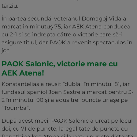
târziu.
În partea secundă, veteranul Domagoj Vida a
marcat în minutuș 75, iar AEK Atena conducea
cu 2-1 și se îndrepta către o victorie care să-i
asigure titlul, dar PAOK a revenit spectaculos în
joc.
PAOK Salonic, victorie mare cu
AEK Atena!
Konstantelias a reușit ”dubla” în minutul 81, iar
fundașul spaniol Joan Sastre a marcat pentru 3-
2 în minutul 90 și a adus trei puncte uriașe pe
”Toumba”.
După acest meci, PAOK Salonic a urcat pe locul
doi, cu 71 de puncte, la egalitate de puncte cu
Panathinaikos Atena și la patru puncte distanță