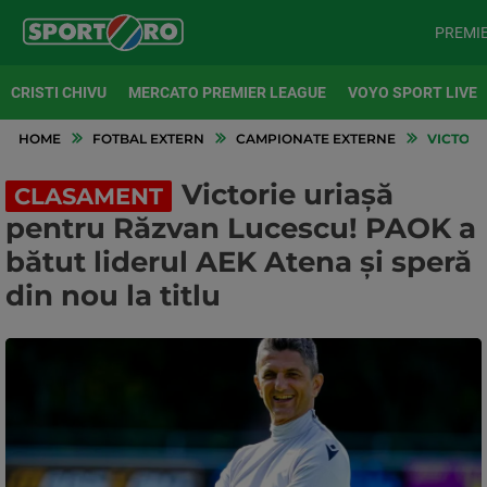
PREMI
CRISTI CHIVU
MERCATO PREMIER LEAGUE
VOYO SPORT LIVE
HOME
FOTBAL EXTERN
CAMPIONATE EXTERNE
VICTORI
Victorie uriașă
CLASAMENT
pentru Răzvan Lucescu! PAOK a
bătut liderul AEK Atena și speră
din nou la titlu