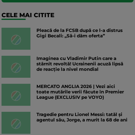
CELE MAI CITITE
Pleacă de la FCSB după ce l-a distrus
Gigi Becali: „Să-i dăm oferta”
Imaginea cu Vladimir Putin care a
stârnit revoltă! Ucrainenii acuză lipsă
de reacție la nivel mondial
MERCATO ANGLIA 2026 | Vezi aici
toate mutările verii făcute în Premier
League (EXCLUSIV pe VOYO)
Tragedie pentru Lionel Messi: tatăl și
agentul său, Jorge, a murit la 68 de ani