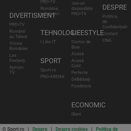
PRO•TV
Job-uri
DESPRE
România,
disponibile
te iubesc!
PRO•TV
DIVERTISMENT
Politica
de
PRO•TV
Confidențialita
Românii
TEHNOLOGIE
LIFESTYLE
Contact
au Talent
CNA
I Like IT
Doctor de
Vocea
Bine
României
Acasă
Las
SPORT
Fierbinți
Acasă
Gold
Apropo
Sport.ro
TV
Perfecte
PRO•ARENA
DeBărbați
Foodstory
ECONOMIC
iBani
© Sport.ro |
Despre
|
Despre cookies
|
Politica de