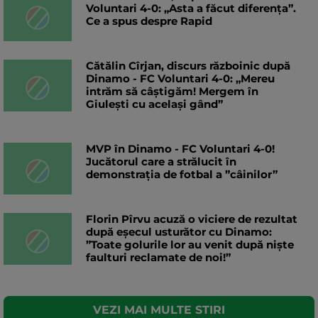
Voluntari 4-0: „Asta a făcut diferența”.
Ce a spus despre Rapid
Cătălin Cîrjan, discurs războinic după
Dinamo - FC Voluntari 4-0: „Mereu
intrăm să câștigăm! Mergem în
Giulești cu același gând”
MVP în Dinamo - FC Voluntari 4-0!
Jucătorul care a strălucit în
demonstrația de fotbal a ”câinilor”
Florin Pîrvu acuză o viciere de rezultat
după eșecul usturător cu Dinamo:
”Toate golurile lor au venit după niște
faulturi reclamate de noi!”
VEZI MAI MULTE STIRI