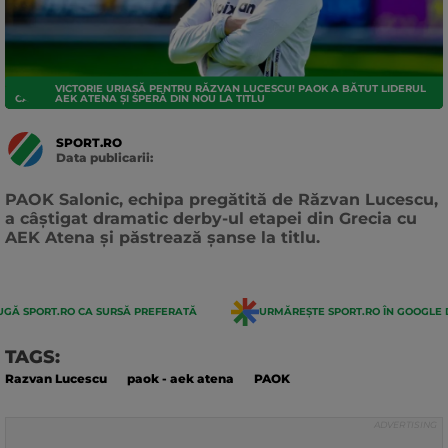
VICTORIE URIAȘĂ PENTRU RĂZVAN LUCESCU! PAOK A BĂTUT LIDERUL
CAMPIONATE EXTERNE
AEK ATENA ȘI SPERĂ DIN NOU LA TITLU
SPORT.RO
Data publicarii:
Data
actualizarii:
PAOK Salonic, echipa pregătită de Răzvan Lucescu,
a câștigat dramatic derby-ul etapei din Grecia cu
AEK Atena și păstrează șanse la titlu.
GĂ SPORT.RO CA SURSĂ PREFERATĂ
URMĂREȘTE SPORT.RO ÎN GOOGLE 
TAGS:
Razvan Lucescu
paok - aek atena
PAOK