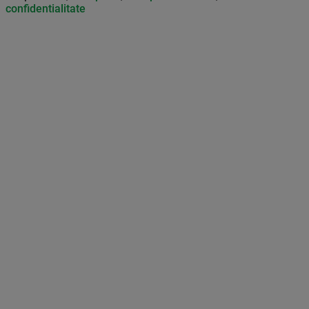
confidentialitate
Don’t miss out on our news and
updates! Enable push
notifications
SUBSCRIBE
NOT NOW
UNSUBSCRIBE