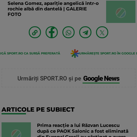
Selena Gomez, apariție angelică într-o
rochie albă din dantelă | GALERIE
FOTO
GĂ SPORT.RO CA SURSĂ PREFERATĂ
URMĂREȘTE SPORT.RO ÎN GOOGLE 
Google News
Urmăriți SPORT.RO și pe
ARTICOLE PE SUBIECT
Prima reacție a lui Răzvan Lucescu
după ce PAOK Salonic a fost eliminată
din Europa! Grecii au câștigat o avere