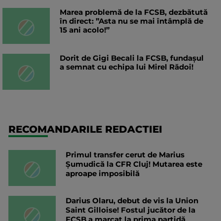
Marea problemă de la FCSB, dezbătută
în direct: ”Asta nu se mai întâmplă de
15 ani acolo!”
Dorit de Gigi Becali la FCSB, fundașul
a semnat cu echipa lui Mirel Rădoi!
RECOMANDARILE REDACTIEI
Primul transfer cerut de Marius
Șumudică la CFR Cluj! Mutarea este
aproape imposibilă
Darius Olaru, debut de vis la Union
Saint Gilloise! Fostul jucător de la
FCSB a marcat la prima partidă