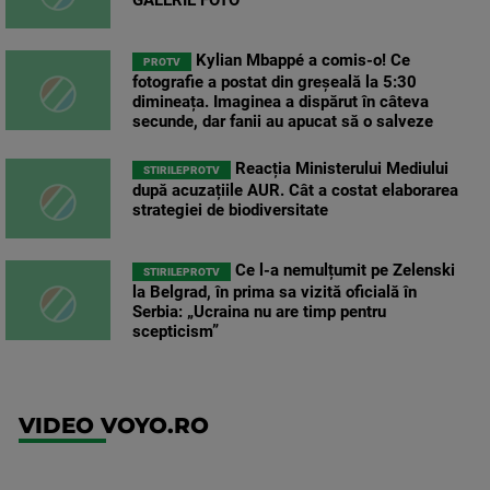
GALERIE FOTO
Kylian Mbappé a comis-o! Ce
PROTV
fotografie a postat din greșeală la 5:30
dimineața. Imaginea a dispărut în câteva
secunde, dar fanii au apucat să o salveze
Reacția Ministerului Mediului
STIRILEPROTV
după acuzațiile AUR. Cât a costat elaborarea
strategiei de biodiversitate
Ce l-a nemulțumit pe Zelenski
STIRILEPROTV
la Belgrad, în prima sa vizită oficială în
Serbia: „Ucraina nu are timp pentru
scepticism”
VIDEO VOYO.RO