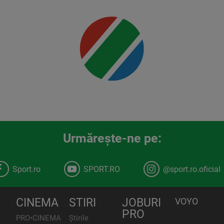
detalii
00:00
Urmăreşte-ne pe:
Sport.ro
SPORT.RO
@sport.ro.oficial
CINEMA
STIRI
JOBURI
VOYO
PRO
PRO•CINEMA
Știrile