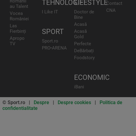
Românii
TEHNOLOGIE
LIFESTYLE
Contact
au Talent
CNA
I Like IT
Doctor de
Vocea
Bine
României
Acasă
Las
SPORT
Fierbinți
Acasă
Gold
Apropo
Sport.ro
TV
Perfecte
PRO•ARENA
DeBărbați
Foodstory
ECONOMIC
iBani
© Sport.ro |
Despre
|
Despre cookies
|
Politica de
confidentialitate
Don’t miss out on our news and
updates! Enable push
notifications