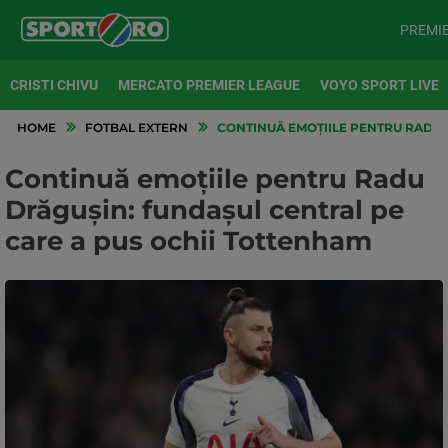
PREMI
CRISTI CHIVU
MERCATO PREMIER LEAGUE
VOYO SPORT LIVE
HOME
FOTBAL EXTERN
CONTINUĂ EMOȚIILE PENTRU RADU 
Continuă emoțiile pentru Radu
Drăgușin: fundașul central pe
care a pus ochii Tottenham