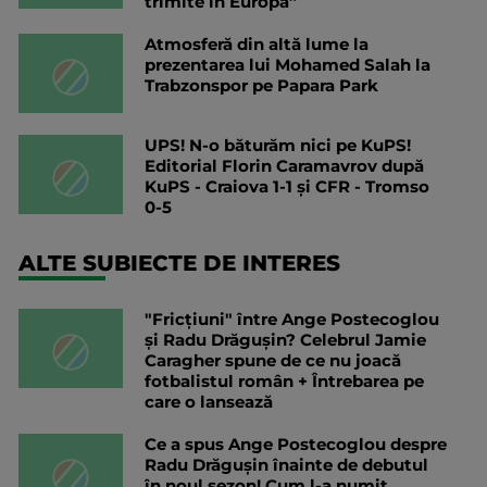
trimite în Europa”
Atmosferă din altă lume la
prezentarea lui Mohamed Salah la
Trabzonspor pe Papara Park
UPS! N-o băturăm nici pe KuPS!
Editorial Florin Caramavrov după
KuPS - Craiova 1-1 și CFR - Tromso
0-5
ALTE SUBIECTE DE INTERES
"Fricțiuni" între Ange Postecoglou
și Radu Drăgușin? Celebrul Jamie
Caragher spune de ce nu joacă
fotbalistul român + Întrebarea pe
care o lansează
Ce a spus Ange Postecoglou despre
Radu Drăgușin înainte de debutul
în noul sezon! Cum l-a numit