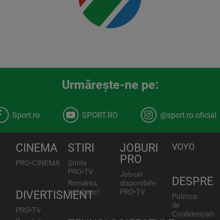
Urmăreşte-ne pe:
Sport.ro
SPORT.RO
@sport.ro.oficial
CINEMA
STIRI
JOBURI
VOYO
PRO
PRO•CINEMA
Știrile
PRO•TV
Job-uri
DESPRE
România,
disponibile
te iubesc!
PRO•TV
DIVERTISMENT
Politica
de
PRO•TV
Confidențialita