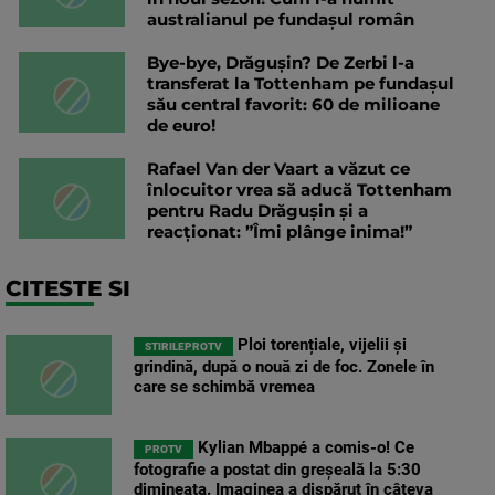
australianul pe fundașul român
Bye-bye, Drăgușin? De Zerbi l-a
transferat la Tottenham pe fundașul
său central favorit: 60 de milioane
de euro!
Rafael Van der Vaart a văzut ce
înlocuitor vrea să aducă Tottenham
pentru Radu Drăgușin și a
reacționat: ”Îmi plânge inima!”
CITESTE SI
Ploi torențiale, vijelii și
STIRILEPROTV
grindină, după o nouă zi de foc. Zonele în
care se schimbă vremea
Kylian Mbappé a comis-o! Ce
PROTV
fotografie a postat din greșeală la 5:30
dimineața. Imaginea a dispărut în câteva