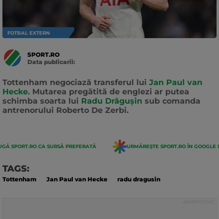
FOTBAL EXTERN
SPORT.RO
Data publicarii:
Data
actualizarii:
Tottenham negociază transferul lui
Jan Paul van
Hecke
. Mutarea pregătită de englezi ar putea
schimba soarta lui
Radu Drăgușin
sub comanda
antrenorului Roberto De Zerbi.
GĂ SPORT.RO CA SURSĂ PREFERATĂ
URMĂREȘTE SPORT.RO ÎN GOOGLE 
TAGS:
Tottenham
Jan Paul van Hecke
radu dragusin