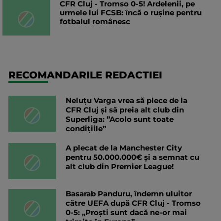
CFR Cluj - Tromso 0-5! Ardelenii, pe
urmele lui FCSB: încă o rușine pentru
fotbalul românesc
RECOMANDARILE REDACTIEI
Neluțu Varga vrea să plece de la
CFR Cluj și să preia alt club din
Superliga: ”Acolo sunt toate
condițiile”
A plecat de la Manchester City
pentru 50.000.000€ și a semnat cu
alt club din Premier League!
Basarab Panduru, îndemn uluitor
către UEFA după CFR Cluj - Tromso
0-5: „Proști sunt dacă ne-or mai