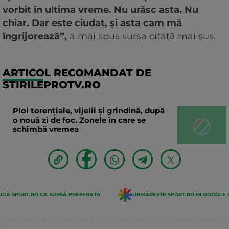
vorbit în ultima vreme. Nu urăsc asta. Nu
chiar. Dar este ciudat, și asta cam mă
îngrijorează”,
a mai spus sursa citată mai sus.
ARTICOL RECOMANDAT DE
STIRILEPROTV.RO
Ploi torențiale, vijelii și grindină, după
o nouă zi de foc. Zonele în care se
schimbă vremea
GĂ SPORT.RO CA SURSĂ PREFERATĂ
URMĂREȘTE SPORT.RO ÎN GOOGLE 