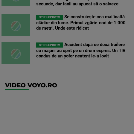
secunde, dar fanii au apucat să o salveze
Se construiește cea mai înaltă
STIRILEPROTV
clădire din lume. Primul zgârie-nori de 1.000
de metri. Unde este ridicat
Accident după ce două trailere
STIRILEPROTV
cu mașini au oprit pe un drum expres. Un TIR
condus de un șofer neatent le-a lovit
VIDEO VOYO.RO
UEFA
Europa
Conference
League