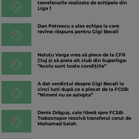
transferurile realizate de echipele din
Liga 1
Dan Petrescu a ales echipa la care
revine: răspuns pentru Gigi Becali
Neluțu Varga vrea să plece de la CFR
Cluj și să preia alt club din Superliga:
”Acolo sunt toate condițiile”
A dat verdictul despre Gigi Becali la
cinci luni după ce a plecat de la FCSB:
”Nimeni nu se aștepta”
Denis Drăguș, cale liberă spre FCSB:
Trabzonspor rezolvă transferul cerut de
Mohamed Salah