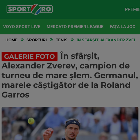
PREMI
VOYO SPORT LIVE
MERCATO PREMIER LEAGUE
FAȚA LA JOC
HOME
SPORTURI
TENIS
ÎN SFÂRȘIT, ALEXANDER ZVERE
În sfârșit,
GALERIE FOTO
Alexander Zverev, campion de
turneu de mare șlem. Germanul,
marele câștigător de la Roland
Garros