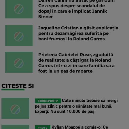
Darren Cahill nu a stat pe gânduri!
Ce a spus despre scandalul de
dopaj în care e implicat Jannik
Sinner
Jaqueline Cristian a găsit explicația
pentru dezamăgirea suferită pe
bani frumoși la Roland Garros
Prietena Gabrielei Ruse, zguduită
de realitate: a câștigat la Roland
Garros într-o zi în care familia sa a
fost la un pas de moarte
CITESTE SI
Câte minute trebuie să mergi
STIRILEPROTV
pe jos zilnic pentru o sănătate mai bună.
Experți: Nu sunt 10.000 de pași
Kylian Mbappé a comis-o! Ce
PROTV