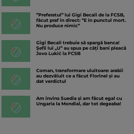
”Preferatul” lui Gigi Becali de la FCSB,
făcut praf în direct: ”E în punctul mort.
Nu produce nimic”
Gigi Becali trebuie să spargă banca!
Șefii lui „U” au spus pe câți bani pleacă
Jovo Lukić la FCSB
Coman, transformare uluitoare: arabii
au dezvăluit ce a făcut Florinel și au
dat verdictul
Am învins Suedia și am făcut egal cu
Ungaria la Mondial, dar tot degeaba!