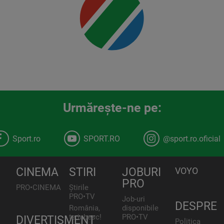
Urmăreşte-ne pe:
Sport.ro
SPORT.RO
@sport.ro.oficial
CINEMA
STIRI
JOBURI
VOYO
PRO
PRO•CINEMA
Știrile
PRO•TV
Job-uri
DESPRE
România,
disponibile
te iubesc!
PRO•TV
DIVERTISMENT
Politica