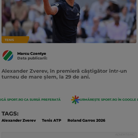
TENIS
Marcu Czentye
Data publicarii:
Data
actualizarii:
Alexander Zverev, în premieră câștigător într-un
turneu de mare șlem, la 29 de ani.
GĂ SPORT.RO CA SURSĂ PREFERATĂ
URMĂREȘTE SPORT.RO ÎN GOOGLE 
TAGS:
Alexander Zverev
Tenis ATP
Roland Garros 2026