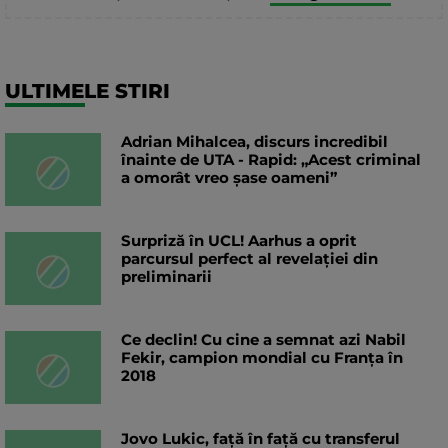
ULTIMELE STIRI
Adrian Mihalcea, discurs incredibil
înainte de UTA - Rapid: „Acest criminal
a omorât vreo șase oameni”
Surpriză în UCL! Aarhus a oprit
parcursul perfect al revelației din
preliminarii
Ce declin! Cu cine a semnat azi Nabil
Fekir, campion mondial cu Franța în
2018
Jovo Lukic, față în față cu transferul