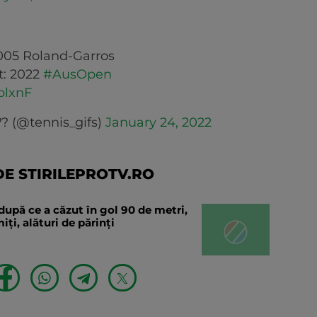
005 Roland-Garros
t: 2022
#AusOpen
plxnF
?? (@tennis_gifs)
January 24, 2022
E STIRILEPROTV.RO
după ce a căzut în gol 90 de metri,
ți, alături de părinți