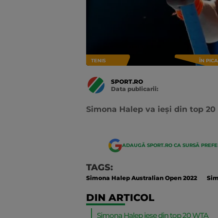
TENIS
ÎN PIC
SPORT.RO
Data publicarii:
Data
actualizarii:
Simona Halep va ieși din top 20
ADAUGĂ SPORT.RO CA SURSĂ PREF
TAGS:
Simona Halep Australian Open 2022
Sim
DIN ARTICOL
Simona Halep iese din top 20 WTA