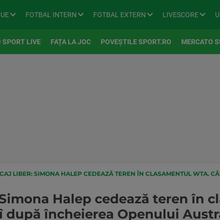
GUE
FOTBAL INTERN
FOTBAL EXTERN
LIVESCORE
U
 SPORT LIVE
FAȚA LA JOC
POVEȘTILE SPORT.RO
MERCATO S
CAJ LIBER: SIMONA HALEP CEDEAZĂ TEREN ÎN CLASAMENTUL WTA. CÂTE LOCURI VA C
r: Simona Halep cedează teren în 
î după încheierea Openului Austra