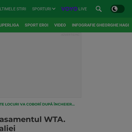
SPORTURI
LIVE
LTIMELE STIRI
UPERLIGA
SPORT EROI
VIDEO
INFOGRAFIE GHEORGHE HAGI
OBORÎ DUPĂ ÎNCHEIEREA OPENULUI AUSTRALIEI
clasamentul WTA.
liei