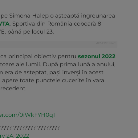
i, pe Simona Halep o așteaptă îngreunarea
WTA
. Sportiva din România coboară 8
E, până pe locul 23.
ca principal obiectiv pentru
sezonul 2022
toare ale lumii. După prima lună a anului,
era de așteptat, pași inverși în acest
i apere toate punctele cucerite în vara
 precedent.
tter.com/0iWkFYH0q1
???? ???????? ????????
ry 24, 2022