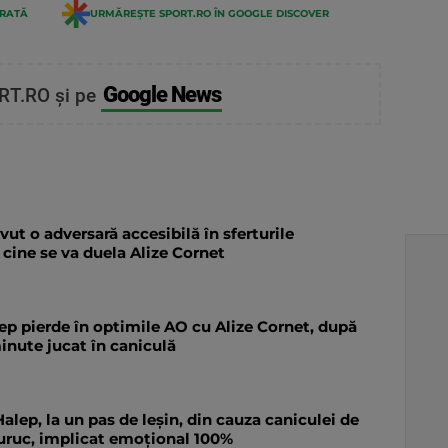
ERATĂ
URMĂREȘTE SPORT.RO ÎN GOOGLE DISCOVER
Google News
RT.RO și pe
vut o adversară accesibilă în sferturile
 cine se va duela Alize Cornet
ep pierde în optimile AO cu Alize Cornet, după
inute jucat în caniculă
alep, la un pas de leșin, din cauza caniculei de
Iuruc, implicat emoțional 100%