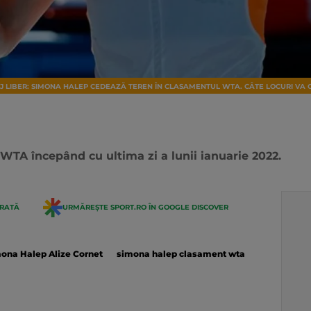
AJ LIBER: SIMONA HALEP CEDEAZĂ TEREN ÎN CLASAMENTUL WTA. CÂTE LOCURI VA 
 WTA începând cu ultima zi a lunii ianuarie 2022.
ERATĂ
URMĂREȘTE SPORT.RO ÎN GOOGLE DISCOVER
ona Halep Alize Cornet
simona halep clasament wta