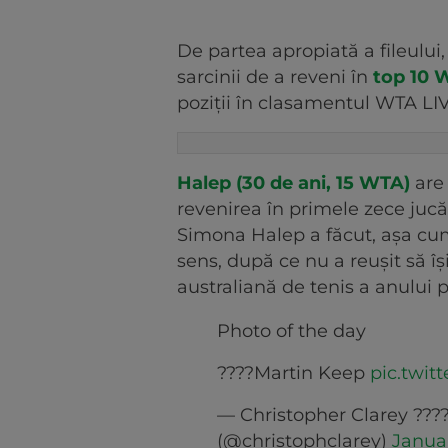
De partea apropiată a fileulu
sarcinii de a reveni în
top 10 
poziții în clasamentul WTA LIV
Halep (30 de ani, 15 WTA)
are 
revenirea în primele zece jucă
Simona Halep a făcut, așa cum 
sens, după ce nu a reușit să îș
australiană de tenis a anului
Photo of the day
????Martin Keep
pic.twi
— Christopher Clarey ????
(@christophclarey)
Janua