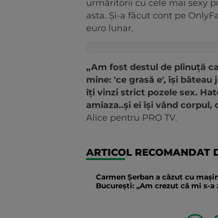
urmăritorii cu cele mai sexy p
asta. Și-a făcut cont pe Only
euro lunar.
„Am fost destul de plinuță ca 
mine: 'ce grasă e', își băteau
îți vinzi strict pozele sex. Ha
amiaza..și ei își vând corpul, 
Alice pentru PRO TV.
ARTICOL RECOMANDAT D
Carmen Șerban a căzut cu mașina 
București: „Am crezut că mi s-