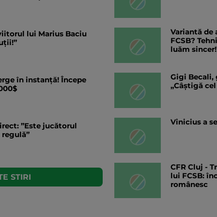
Variantă de 
viitorul lui Marius Baciu
FCSB? Tehnic
ții!”
luăm sincer!
Gigi Becali,
ge în instanță! Începe
„Câștigă cel
.000$
Vinicius a s
irect: ”Este jucătorul
 regulă”
CFR Cluj - T
lui FCSB: în
E STIRI
românesc