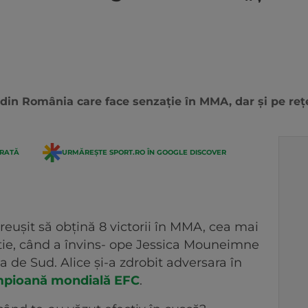
din România care face senzație în MMA, dar și pe rețe
ERATĂ
URMĂREȘTE SPORT.RO ÎN GOOGLE DISCOVER
 reușit să obțină 8 victorii în MMA, cea mai
rtie, când a învins- ope Jessica Mouneimne
ca de Sud. Alice și-a zdrobit adversara în
mpioană mondială EFC
.