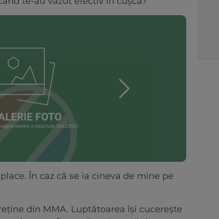
i când te-au văzut efectiv în cușcă?
 place. În caz că se ia cineva de mine pe
treține din MMA. Luptătoarea își cucerește