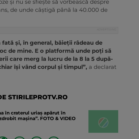
oze și nu se sfiește să vorbească despre
Fans, de unde câștigă până la 40.000 de
fată și, în general, băieții râdeau de
 joc de mine. E o platformă unde poți să
terii care merg la lucru de la 8 la 5 după-
chiar își vând corpul și timpul”,
a declarat
E STIRILEPROTV.RO
în craterul uriaș apărut în
a zdrobit mașina”. FOTO & VIDEO