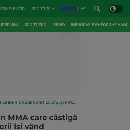
SPORTURI
LIVE
LTIMELE STIRI
UPERLIGA
SPORT EROI
VIDEO
INFOGRAFIE GHEORGHE HAGI
CRITICILOR: „ȘI HATERII ÎȘI VÂND CORPUL!”
in MMA care câștigă
erii își vând