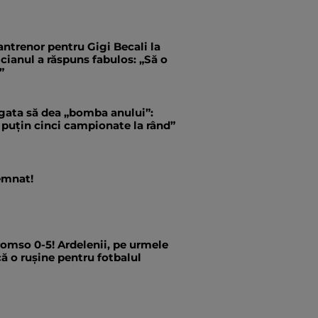
antrenor pentru Gigi Becali la
ianul a răspuns fabulos: „Să o
”
 gata să dea „bomba anului”:
 puțin cinci campionate la rând”
emnat!
romso 0-5! Ardelenii, pe urmele
că o rușine pentru fotbalul