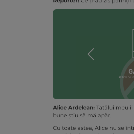
Reporter:
Ce ți-au zis părinți
Alice Ardelean:
Tatălui meu îi
bune știu să mă apăr.
Cu toate astea, Alice nu se în