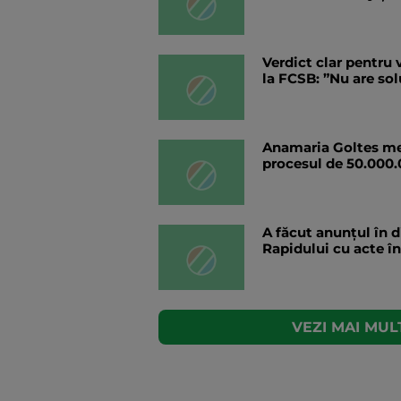
Verdict clar pentru 
la FCSB: ”Nu are solu
Anamaria Goltes mer
procesul de 50.000
A făcut anunțul în d
Rapidului cu acte în
VEZI MAI MULT