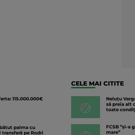
CELE MAI CITITE
ferta: 115.000.000€
Neluțu Varga
să preia alt
toate condiț
FCSB ”și-a g
 bătut palma cu
mare”
l transferă pe Rodri