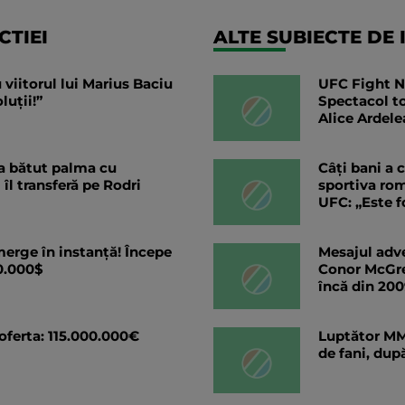
TIEI
ALTE SUBIECTE DE 
 viitorul lui Marius Baciu
UFC Fight N
luții!”
Spectacol to
Alice Ardele
 a bătut palma cu
Câți bani a 
îl transferă pe Rodri
sportiva rom
UFC: „Este f
erge în instanță! Începe
Mesajul adve
0.000$
Conor McGreg
încă din 200
 oferta: 115.000.000€
Luptător MM
de fani, dup