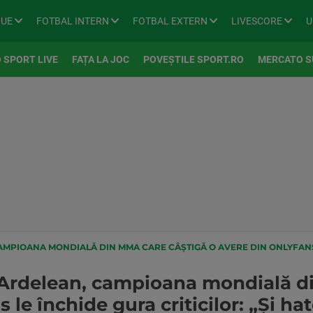
GUE
FOTBAL INTERN
FOTBAL EXTERN
LIVESCORE
U
 SPORT LIVE
FAȚA LA JOC
POVEȘTILE SPORT.RO
MERCATO S
OANA MONDIALĂ DIN MMA CARE CÂȘTIGĂ O AVERE DIN ONLYFANS LE ÎNCHIDE GURA 
 Ardelean, campioana mondială d
le închide gura criticilor: „Și hat