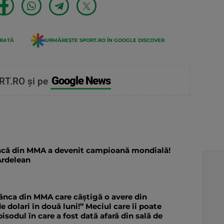
ERATĂ
URMĂREȘTE SPORT.RO ÎN GOOGLE DISCOVER
Google News
RT.RO și pe
că din MMA a devenit campioană mondială!
Ardelean
ânca din MMA care câștigă o avere din
 dolari în două luni!” Meciul care îi poate
isodul în care a fost dată afară din sală de