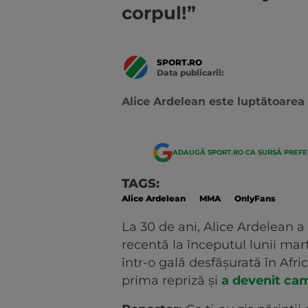
corpul!”
SPORT.RO
Data publicarii:
Data
actualizarii:
Alice Ardelean este luptătoarea 
ADAUGĂ SPORT.RO CA SURSĂ PREF
TAGS:
Alice Ardelean
MMA
OnlyFans
La 30 de ani, Alice Ardelean a
recentă la începutul lunii ma
într-o gală desfășurată în Afri
prima repriză și
a devenit ca