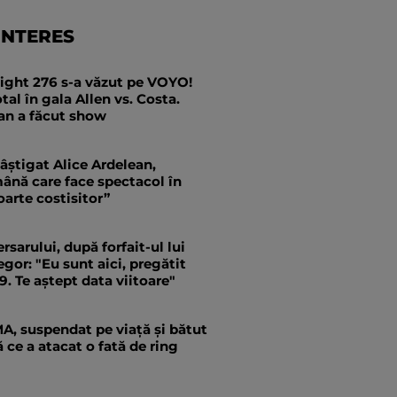
INTERES
ight 276 s-a văzut pe VOYO!
tal în gala Allen vs. Costa.
an a făcut show
câștigat Alice Ardelean,
ână care face spectacol în
oarte costisitor”
rsarului, după forfait-ul lui
or: "Eu sunt aici, pregătit
9. Te aștept data viitoare"
A, suspendat pe viață și bătut
ă ce a atacat o fată de ring