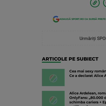
ADAUGĂ SPORT.RO CA SURSĂ PREF
Urmăriți SPO
ARTICOLE PE SUBIECT
Cea mai sexy român
Ce a declarat Alice 
Alice Ardelean, rom
OnlyFans: „80.000 de
schimba cariera + Ep