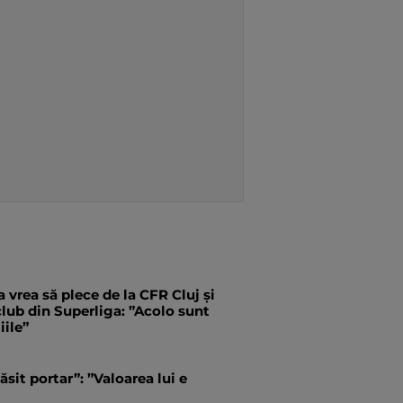
 vrea să plece de la CFR Cluj și
 club din Superliga: ”Acolo sunt
iile”
ăsit portar”: ”Valoarea lui e