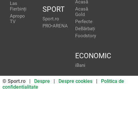
Acasă
Las
SPORT
Fierbinți
Acasă
Gold
Apropo
Sport.ro
TV
Perfecte
PRO•ARENA
DeBărbați
Foodstory
ECONOMIC
iBani
© Sport.ro |
Despre
|
Despre cookies
|
Politica de
confidentialitate
Don’t miss out on our news and
updates! Enable push
notifications
SUBSCRIBE
NOT NOW