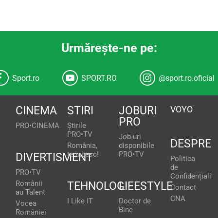
Urmăreşte-ne pe:
Sport.ro
SPORT.RO
@sport.ro.oficial
CINEMA
STIRI
JOBURI
VOYO
PRO
PRO•CINEMA
Știrile
PRO•TV
Job-uri
DESPRE
România,
disponibile
te iubesc!
PRO•TV
DIVERTISMENT
Politica
de
PRO•TV
Confidențialita
Românii
TEHNOLOGIE
LIFESTYLE
Contact
au Talent
CNA
I Like IT
Doctor de
Vocea
Bine
României