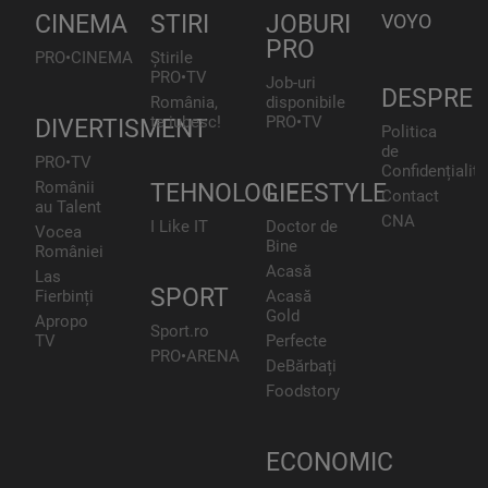
CINEMA
STIRI
JOBURI
VOYO
PRO
PRO•CINEMA
Știrile
PRO•TV
Job-uri
DESPRE
România,
disponibile
te iubesc!
PRO•TV
DIVERTISMENT
Politica
de
PRO•TV
Confidențialita
Românii
TEHNOLOGIE
LIFESTYLE
Contact
au Talent
CNA
I Like IT
Doctor de
Vocea
Bine
României
Acasă
Las
SPORT
Fierbinți
Acasă
Gold
Apropo
Sport.ro
TV
Perfecte
PRO•ARENA
DeBărbați
Foodstory
ECONOMIC