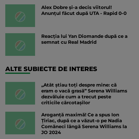
Alex Dobre și-a decis viitorul!
Anunțul făcut după UTA - Rapid 0-0
Reacția lui Yan Diomande după ce a
semnat cu Real Madrid
ALTE SUBIECTE DE INTERES
„Atât știau toți despre mine: că
eram o vacă grasă” Serena Williams
dezvăluie cum a trecut peste
criticile cârcotașilor
Aroganță maximă! Ce a spus Ion
Țiriac, după ce a văzut-o pe Nadia
Comăneci lângă Serena Williams la
JO 2024