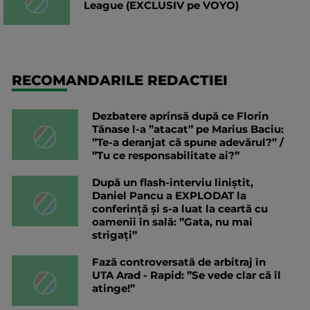
League (EXCLUSIV pe VOYO)
RECOMANDARILE REDACTIEI
Dezbatere aprinsă după ce Florin
Tănase l-a ”atacat” pe Marius Baciu:
”Te-a deranjat că spune adevărul?” /
”Tu ce responsabilitate ai?”
După un flash-interviu liniștit,
Daniel Pancu a EXPLODAT la
conferință și s-a luat la ceartă cu
oamenii în sală: ”Gata, nu mai
strigați”
Fază controversată de arbitraj în
UTA Arad - Rapid: ”Se vede clar că îl
atinge!”