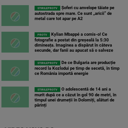
Șoferi cu anvelope tăiate pe
STIRILEPROTV
autostrada spre mare. Ce sunt „aricii” de
metal care tot apar pe A2
Kylian Mbappé a comis-o! Ce
PROTV
fotografie a postat din greșeală la 5:30
dimineața. Imaginea a dispărut în câteva
secunde, dar fanii au apucat să o salveze
De ce Bulgaria are producție
STIRILEPROTV
record la Kozlodui pe timp de secetă, în timp
ce România importă energie
O adolescentă de 14 ani a
STIRILEPROTV
murit după ce a căzut în gol 90 de metri, în
timpul unei drumeții în Dolomiți, alături de
părinți