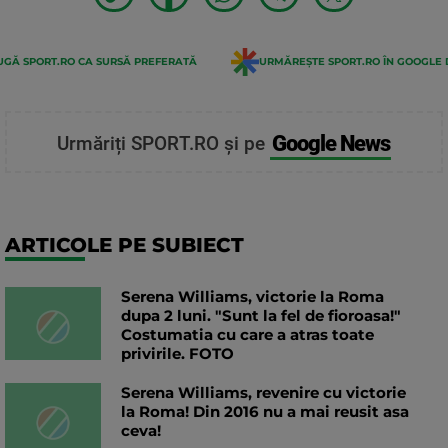
GĂ SPORT.RO CA SURSĂ PREFERATĂ
URMĂREȘTE SPORT.RO ÎN GOOGLE 
Google News
Urmăriți SPORT.RO și pe
ARTICOLE PE SUBIECT
Serena Williams, victorie la Roma
dupa 2 luni. "Sunt la fel de fioroasa!"
Costumatia cu care a atras toate
privirile. FOTO
Serena Williams, revenire cu victorie
la Roma! Din 2016 nu a mai reusit asa
ceva!