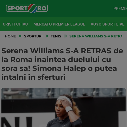
PREMI
CRISTI CHIVU
MERCATO PREMIER LEAGUE
VOYO SPORT LIVE
HOME
SPORTURI
TENIS
SERENA WILLIAMS S-A RETRAS D
Serena Williams S-A RETRAS de
la Roma inaintea duelului cu
sora sa! Simona Halep o putea
intalni in sferturi