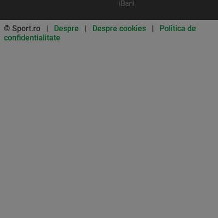
iBani
© Sport.ro |
Despre
|
Despre cookies
|
Politica de
confidentialitate
Don’t miss out on our news and
updates! Enable push
notifications
SUBSCRIBE
NOT NOW
UNSUBSCRIBE