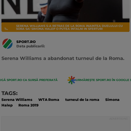
SERENA WILLIAMS S-A RETRAS DE LA ROMA INAINTEA DUELULUI CU
TENIS
SORA SA! SIMONA HALEP O PUTEA INTALNI IN SFERTURI
SPORT.RO
Data publicarii:
Data
actualizarii:
Serena Williams a abandonat turneul de la Roma.
GĂ SPORT.RO CA SURSĂ PREFERATĂ
URMĂREȘTE SPORT.RO ÎN GOOGLE 
TAGS:
Serena Williams
WTA Roma
turneul de la roma
Simona
Halep
Roma 2019