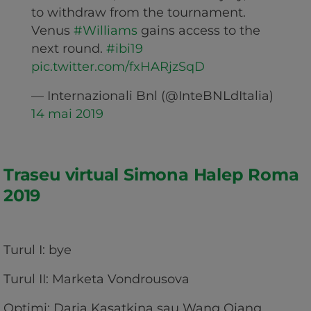
to withdraw from the tournament.
Venus
#Williams
gains access to the
next round.
#ibi19
pic.twitter.com/fxHARjzSqD
— Internazionali Bnl (@InteBNLdItalia)
14 mai 2019
Traseu virtual Simona Halep Roma
2019
Turul I: bye
Turul II: Marketa Vondrousova
Optimi: Daria Kasatkina sau Wang Qiang