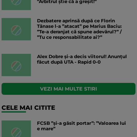
”Arbitrul știe că a greșit!”
Dezbatere aprinsă după ce Florin
Tănase l-a ”atacat” pe Marius Baciu:
”Te-a deranjat că spune adevărul?” /
”Tu ce responsabilitate ai?”
Alex Dobre și-a decis viitorul! Anunțul
făcut după UTA - Rapid 0-0
VEZI MAI MULTE STIRI
CELE MAI CITITE
FCSB ”și-a găsit portar”: ”Valoarea lui
e mare”