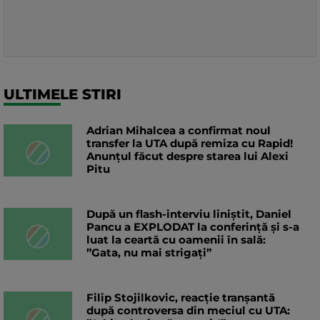
ULTIMELE STIRI
Adrian Mihalcea a confirmat noul
transfer la UTA după remiza cu Rapid!
Anunțul făcut despre starea lui Alexi
Pitu
După un flash-interviu liniștit, Daniel
Pancu a EXPLODAT la conferință și s-a
luat la ceartă cu oamenii în sală:
”Gata, nu mai strigați”
Filip Stojilkovic, reacție tranșantă
după controversa din meciul cu UTA: