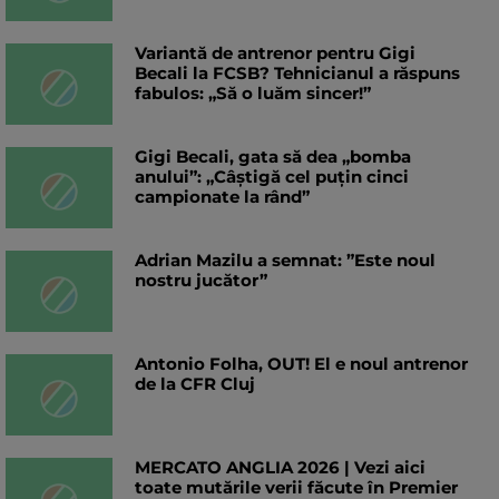
Variantă de antrenor pentru Gigi
Becali la FCSB? Tehnicianul a răspuns
fabulos: „Să o luăm sincer!”
Gigi Becali, gata să dea „bomba
anului”: „Câștigă cel puțin cinci
campionate la rând”
Adrian Mazilu a semnat: ”Este noul
nostru jucător”
Antonio Folha, OUT! El e noul antrenor
de la CFR Cluj
MERCATO ANGLIA 2026 | Vezi aici
toate mutările verii făcute în Premier