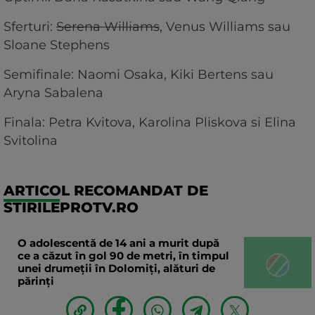
Sferturi:
Serena Williams
, Venus Williams sau
Sloane Stephens
Semifinale: Naomi Osaka, Kiki Bertens sau
Aryna Sabalena
Finala: Petra Kvitova, Karolina Pliskova si Elina
Svitolina
ARTICOL RECOMANDAT DE
STIRILEPROTV.RO
O adolescentă de 14 ani a murit după
ce a căzut în gol 90 de metri, în timpul
unei drumeții în Dolomiți, alături de
părinți