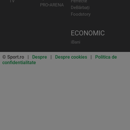
TV
Perfecte
PRO•ARENA
DeBărbați
Foodstory
ECONOMIC
iBani
© Sport.ro |
Despre
|
Despre cookies
|
Politica de
confidentialitate
Don’t miss out on our news and
updates! Enable push
notifications
SUBSCRIBE
NOT NOW
UNSUBSCRIBE