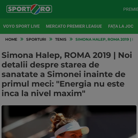
PREMI
VOYO SPORT LIVE
MERCATO PREMIER LEAGUE
FAȚA LA JOC
HOME
SPORTURI
TENIS
SIMONA HALEP, ROMA 2019 | NO
Simona Halep, ROMA 2019 | Noi
detalii despre starea de
sanatate a Simonei inainte de
primul meci: "Energia nu este
inca la nivel maxim"