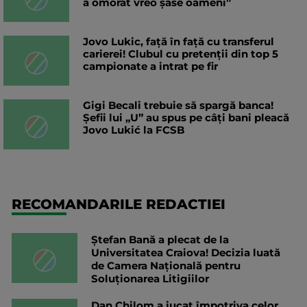
a omorât vreo șase oameni”
Jovo Lukic, față în față cu transferul
carierei! Clubul cu pretenții din top 5
campionate a intrat pe fir
Gigi Becali trebuie să spargă banca!
Șefii lui „U” au spus pe câți bani pleacă
Jovo Lukić la FCSB
RECOMANDARILE REDACTIEI
Ștefan Bană a plecat de la
Universitatea Craiova! Decizia luată
de Camera Națională pentru
Soluționarea Litigiilor
Dan Chilom a jucat împotriva celor