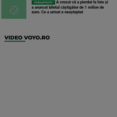
A crezut că a pierdut la loto și
STIRILEPROTV
a aruncat biletul câștigător de 1 milion de
euro. Ce a urmat e neașteptat
VIDEO VOYO.RO
UFC
(EN)
UFC
Fight
Night:
Medic vs
Rodriguez