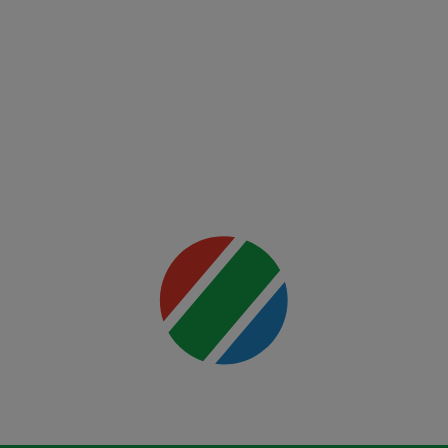
vs
Holloway
2
Mai multe
detalii
00:00