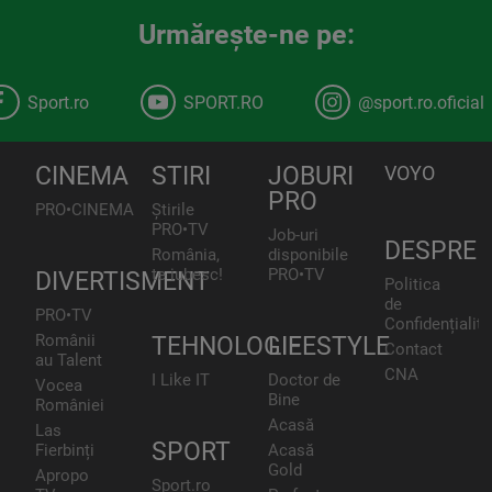
Urmăreşte-ne pe:
Sport.ro
SPORT.RO
@sport.ro.oficial
CINEMA
STIRI
JOBURI
VOYO
PRO
PRO•CINEMA
Știrile
PRO•TV
Job-uri
DESPRE
România,
disponibile
te iubesc!
PRO•TV
DIVERTISMENT
Politica
de
PRO•TV
Confidențialita
Românii
TEHNOLOGIE
LIFESTYLE
Contact
au Talent
CNA
I Like IT
Doctor de
Vocea
Bine
României
Acasă
Las
SPORT
Fierbinți
Acasă
Gold
Apropo
Sport.ro