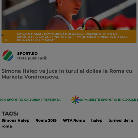
SIMONA HALEP, ROMA 2019 | NOI DETALII DESPRE STAREA DE
SANATATE A SIMONEI INAINTE DE PRIMUL MECI: "ENERGIA NU ESTE
TENIS
INCA LA NIVEL MAXIM"
SPORT.RO
Data publicarii:
Data
actualizarii:
Simona Halep va juca in turul al doilea la Roma cu
Marketa Vondrousova.
GĂ SPORT.RO CA SURSĂ PREFERATĂ
URMĂREȘTE SPORT.RO ÎN GOOGLE 
TAGS:
Simona Halep
Roma 2019
WTA Roma
halep
turneul de la
roma