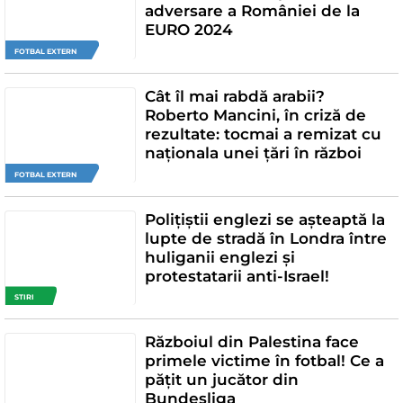
adversare a României de la
EURO 2024
FOTBAL EXTERN
Cât îl mai rabdă arabii?
Roberto Mancini, în criză de
rezultate: tocmai a remizat cu
naționala unei țări în război
FOTBAL EXTERN
Polițiștii englezi se așteaptă la
lupte de stradă în Londra între
huliganii englezi și
protestatarii anti-Israel!
STIRI
Războiul din Palestina face
primele victime în fotbal! Ce a
pățit un jucător din
Bundesliga