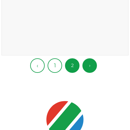
1
‹
2
›