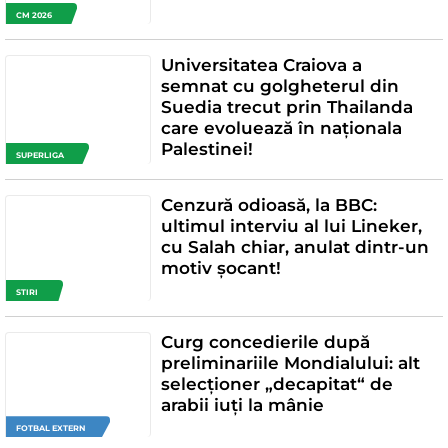
CM 2026
Universitatea Craiova a
semnat cu golgheterul din
Suedia trecut prin Thailanda
care evoluează în naționala
Palestinei!
SUPERLIGA
Cenzură odioasă, la BBC:
ultimul interviu al lui Lineker,
cu Salah chiar, anulat dintr-un
motiv șocant!
STIRI
Curg concedierile după
preliminariile Mondialului: alt
selecționer „decapitat“ de
arabii iuți la mânie
FOTBAL EXTERN