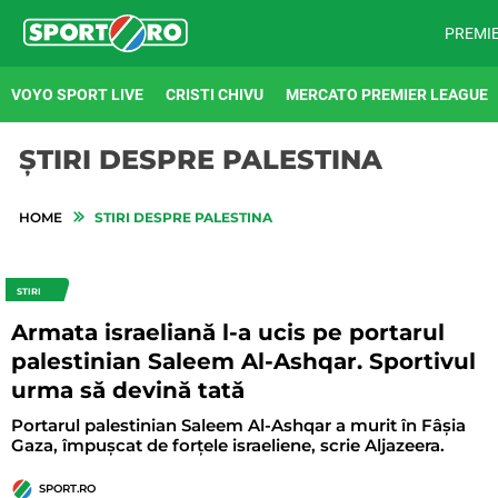
PREMI
VOYO SPORT LIVE
CRISTI CHIVU
MERCATO PREMIER LEAGUE
ȘTIRI DESPRE PALESTINA
HOME
STIRI DESPRE PALESTINA
STIRI
Armata israeliană l-a ucis pe portarul
palestinian Saleem Al-Ashqar. Sportivul
urma să devină tată
Portarul palestinian Saleem Al-Ashqar a murit în Fâșia
Gaza, împușcat de forțele israeliene, scrie Aljazeera.
SPORT.RO