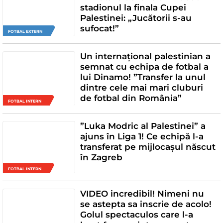
stadionul la finala Cupei
Palestinei: „Jucătorii s-au
sufocat!”
FOTBAL EXTERN
Un internațional palestinian a
semnat cu echipa de fotbal a
lui Dinamo! ”Transfer la unul
dintre cele mai mari cluburi
de fotbal din România”
FOTBAL INTERN
”Luka Modric al Palestinei” a
ajuns în Liga 1! Ce echipă l-a
transferat pe mijlocașul născut
în Zagreb
FOTBAL INTERN
VIDEO incredibil! Nimeni nu
se astepta sa inscrie de acolo!
Golul spectaculos care l-a