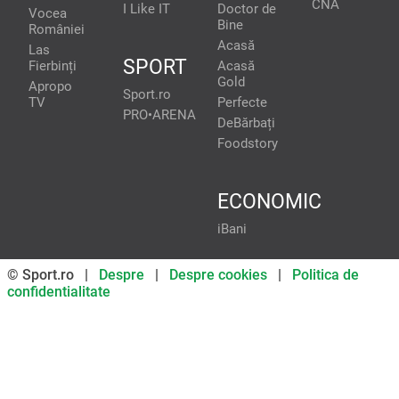
CNA
I Like IT
Doctor de
Vocea
Bine
României
Acasă
Las
SPORT
Fierbinți
Acasă
Gold
Apropo
Sport.ro
TV
Perfecte
PRO•ARENA
DeBărbați
Foodstory
ECONOMIC
iBani
© Sport.ro |
Despre
|
Despre cookies
|
Politica de
confidentialitate
Don’t miss out on our news and
updates! Enable push
notifications