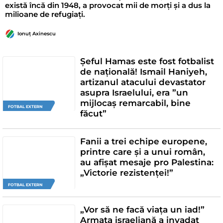
există încă din 1948, a provocat mii de morți și a dus la
milioane de refugiați.
Ionuț Axinescu
Șeful Hamas este fost fotbalist
de națională! Ismail Haniyeh,
artizanul atacului devastator
asupra Israelului, era ”un
mijlocaș remarcabil, bine
FOTBAL EXTERN
făcut”
Fanii a trei echipe europene,
printre care și a unui român,
au afișat mesaje pro Palestina:
„Victorie rezistenței!”
FOTBAL EXTERN
„Vor să ne facă viața un iad!”
Armata israeliană a invadat