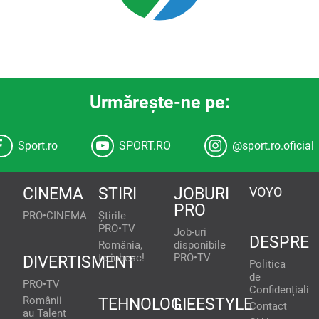
Urmăreşte-ne pe:
Sport.ro
SPORT.RO
@sport.ro.oficial
CINEMA
STIRI
JOBURI
VOYO
PRO
PRO•CINEMA
Știrile
PRO•TV
Job-uri
DESPRE
România,
disponibile
te iubesc!
PRO•TV
DIVERTISMENT
Politica
de
PRO•TV
Confidențialita
Românii
TEHNOLOGIE
LIFESTYLE
Contact
au Talent