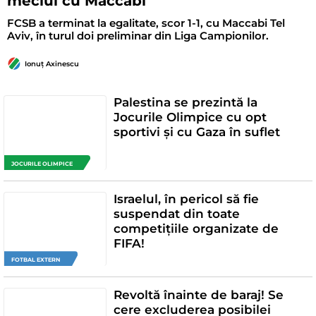
meciul cu Maccabi
FCSB a terminat la egalitate, scor 1-1, cu Maccabi Tel
Aviv, în turul doi preliminar din Liga Campionilor.
Ionuț Axinescu
Palestina se prezintă la
Jocurile Olimpice cu opt
sportivi şi cu Gaza în suflet
JOCURILE OLIMPICE
Israelul, în pericol să fie
suspendat din toate
competițiile organizate de
FIFA!
FOTBAL EXTERN
Revoltă înainte de baraj! Se
cere excluderea posibilei