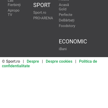
Las
SPORT
Fierbinți
Acasă
Gold
Apropo
Sport.ro
TV
Perfecte
PRO•ARENA
DeBărbați
Foodstory
ECONOMIC
iBani
© Sport.ro |
Despre
|
Despre cookies
|
Politica de
confidentialitate
Don’t miss out on our news and
updates! Enable push
notifications
SUBSCRIBE
NOT NOW
UNSUBSCRIBE