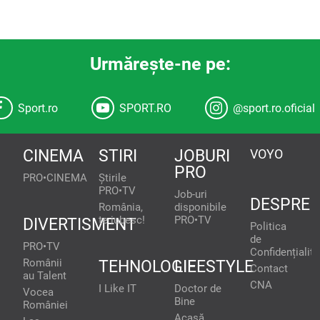
Urmăreşte-ne pe:
Sport.ro
SPORT.RO
@sport.ro.oficial
CINEMA
STIRI
JOBURI
VOYO
PRO
PRO•CINEMA
Știrile
PRO•TV
Job-uri
DESPRE
România,
disponibile
te iubesc!
PRO•TV
DIVERTISMENT
Politica
de
PRO•TV
Confidențialita
Românii
TEHNOLOGIE
LIFESTYLE
Contact
au Talent
CNA
I Like IT
Doctor de
Vocea
Bine
României
Acasă