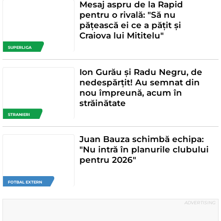
Mesaj aspru de la Rapid
pentru o rivală: "Să nu
pățească ei ce a pățit și
Craiova lui Mititelu"
SUPERLIGA
Ion Gurău și Radu Negru, de
nedespărțit! Au semnat din
nou împreună, acum în
străinătate
STRANIERI
Juan Bauza schimbă echipa:
"Nu intră în planurile clubului
pentru 2026"
FOTBAL EXTERN