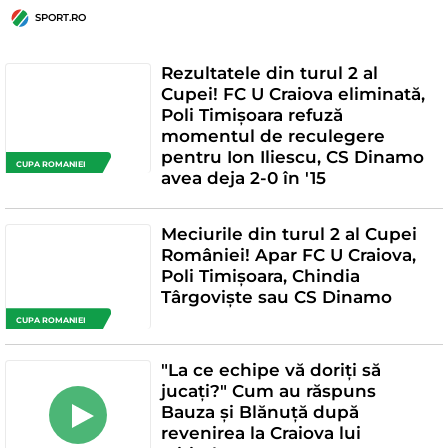
SPORT.RO
Rezultatele din turul 2 al
Cupei! FC U Craiova eliminată,
Poli Timișoara refuză
momentul de reculegere
pentru Ion Iliescu, CS Dinamo
CUPA ROMANIEI
avea deja 2-0 în '15
Meciurile din turul 2 al Cupei
României! Apar FC U Craiova,
Poli Timișoara, Chindia
Târgoviște sau CS Dinamo
CUPA ROMANIEI
"La ce echipe vă doriți să
jucați?" Cum au răspuns
Bauza și Blănuță după
revenirea la Craiova lui