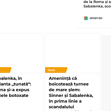
de la Roma și a
Sabalenka, scor 
SPORT.RO
TENIS
alenka, în
Amenință că
ianta „tunată“:
boicotează turnee
na și-a expus
de mare șlem:
ele botoxate
Sinner și Sabalenka,
în prima linie a
scandalului