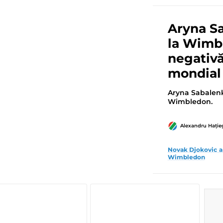
Aryna S
la Wimb
negativă
mondial
Aryna Sabalenk
Wimbledon.
Alexandru Hați
Novak Djokovic a 
Wimbledon