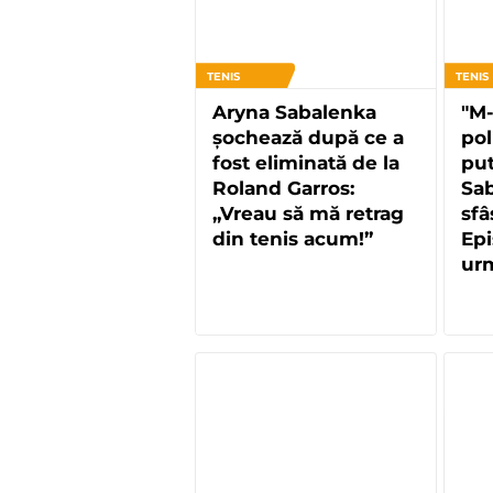
TENIS
TENIS
Aryna Sabalenka
"M-
șochează după ce a
pol
fost eliminată de la
put
Roland Garros:
Sab
„Vreau să mă retrag
sfâ
din tenis acum!”
Epi
urm