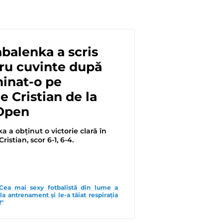
balenka a scris
ru cuvinte după
minat-o pe
e Cristian de la
Open
 a obținut o victorie clară în
ristian, scor 6-1, 6-4.
. Cea mai sexy fotbalistă din lume a 
a antrenament și le-a tăiat respirația 
!"