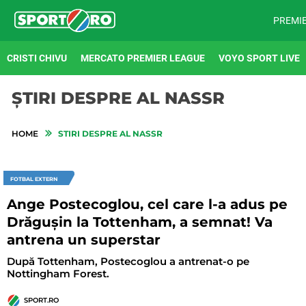
PREMI
CRISTI CHIVU
MERCATO PREMIER LEAGUE
VOYO SPORT LIVE
ȘTIRI DESPRE AL NASSR
HOME
STIRI DESPRE AL NASSR
FOTBAL EXTERN
Ange Postecoglou, cel care l-a adus pe
Drăgușin la Tottenham, a semnat! Va
antrena un superstar
După Tottenham, Postecoglou a antrenat-o pe
Nottingham Forest.
SPORT.RO