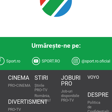
Urmăreşte-ne pe:
Sport.ro
SPORT.RO
@sport.ro.oficial
CINEMA
STIRI
JOBURI
VOYO
PRO
PRO•CINEMA
Știrile
PRO•TV
Job-uri
DESPRE
România,
disponibile
te iubesc!
PRO•TV
DIVERTISMENT
Politica
de
PRO•TV
Confidențialita