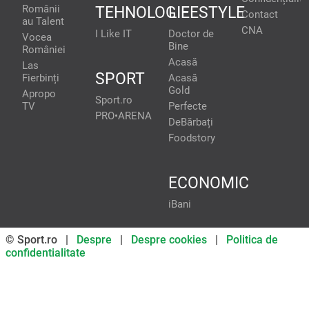
Românii
TEHNOLOGIE
LIFESTYLE
Contact
au Talent
CNA
I Like IT
Doctor de
Vocea
Bine
României
Acasă
Las
SPORT
Fierbinți
Acasă
Gold
Apropo
Sport.ro
TV
Perfecte
PRO•ARENA
DeBărbați
Foodstory
ECONOMIC
iBani
© Sport.ro |
Despre
|
Despre cookies
|
Politica de
confidentialitate
Don’t miss out on our news and
updates! Enable push