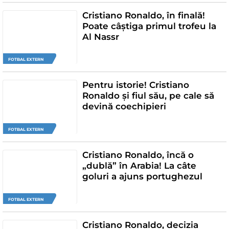
Cristiano Ronaldo, în finală!
Poate câștiga primul trofeu la
Al Nassr
FOTBAL EXTERN
Pentru istorie! Cristiano
Ronaldo și fiul său, pe cale să
devină coechipieri
FOTBAL EXTERN
Cristiano Ronaldo, încă o
„dublă” în Arabia! La câte
goluri a ajuns portughezul
FOTBAL EXTERN
Cristiano Ronaldo, decizia