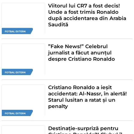
Viitorul lui CR7 a fost decis!
Unde a fost trimis Ronaldo
după accidentarea din Arabia
Saudită
FOTBAL EXTERN
”Fake News!” Celebrul
jurnalist a făcut anunțul
despre Cristiano Ronaldo
FOTBAL EXTERN
Cristiano Ronaldo a ieșit
accidentat: Al-Nassr, în alertă!
Starul lusitan a ratat și un
penalty
FOTBAL EXTERN
Destinație-surpriză pentru