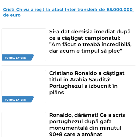
Cristi Chivu a ieșit la atac! Inter transferă de 65.000.000 
de euro
Și-a dat demisia imediat după
ce a câștigat campionatul:
”Am făcut o treabă incredibilă,
dar acum e timpul să plec”
FOTBAL EXTERN
Cristiano Ronaldo a câștigat
titlul în Arabia Saudită!
Portughezul a izbucnit în
plâns
FOTBAL EXTERN
Ronaldo, dărâmat! Ce a scris
portughezul după gafa
monumentală din minutul
90+8 care a amânat